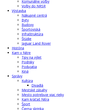
Komunálne voľby
Voľby do NRSR
Výstavba
Nákupné centrá
Byty
Budovy
Športoviská
Infraštruktúra
Štúdie
Jaguar Land Rover
História
Kam v Nitre
Tipy na výlet
Podniky
Podujatia
Kiná
Správy
Kultúra
Divadlá
Mestské zásahy
Mesto potrebuje viac rieky
Kam kráčaš Nitra
Šport
Čierna skrinka