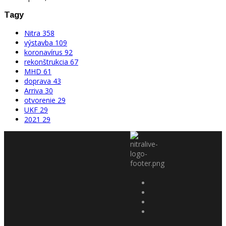
Tagy
Nitra
358
výstavba
109
koronavírus
92
rekonštrukcia
67
MHD
61
doprava
43
Arriva
30
otvorenie
29
UKF
29
2021
29