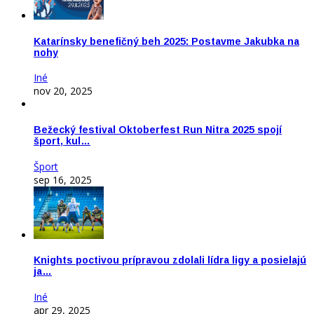
Katarínsky benefičný beh 2025: Postavme Jakubka na
nohy
Iné
nov 20, 2025
Bežecký festival Oktoberfest Run Nitra 2025 spojí
šport, kul…
Šport
sep 16, 2025
Knights poctivou prípravou zdolali lídra ligy a posielajú
ja…
Iné
apr 29, 2025