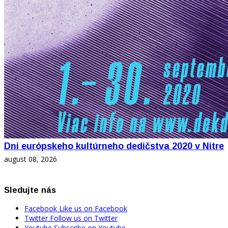
Dni európskeho kultúrneho dedičstva 2020 v Nitre
august 08, 2026
Sledujte nás
Facebook
Like us on Facebook
Twitter
Follow us on Twitter
Youtube
Subscribe on Youtube