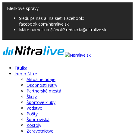
Bleskové správy
Sledujte nás aj na sieti Facebook:
facebook.com/nitralive.sk
Máte námet na článok? redakcia@nitralive.sk
Titulka
Info o Nitre
Aktuálne údaje
Osobnosti Nitry
Partnerské mestá
Školy
Športové kluby
Vodstvo
Pošty
Športoviská
Kostoly
Zdravotníctvo