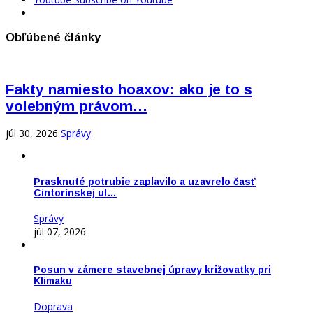
Obľúbené články
Fakty namiesto hoaxov: ako je to s
volebným právom…
júl 30, 2026
Správy
Prasknuté potrubie zaplavilo a uzavrelo časť
Cintorínskej ul…
Správy
júl 07, 2026
Posun v zámere stavebnej úpravy križovatky pri
Klimaku
Doprava