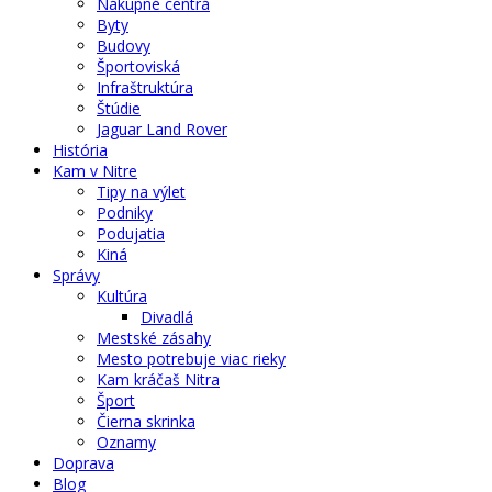
Nákupné centrá
Byty
Budovy
Športoviská
Infraštruktúra
Štúdie
Jaguar Land Rover
História
Kam v Nitre
Tipy na výlet
Podniky
Podujatia
Kiná
Správy
Kultúra
Divadlá
Mestské zásahy
Mesto potrebuje viac rieky
Kam kráčaš Nitra
Šport
Čierna skrinka
Oznamy
Doprava
Blog