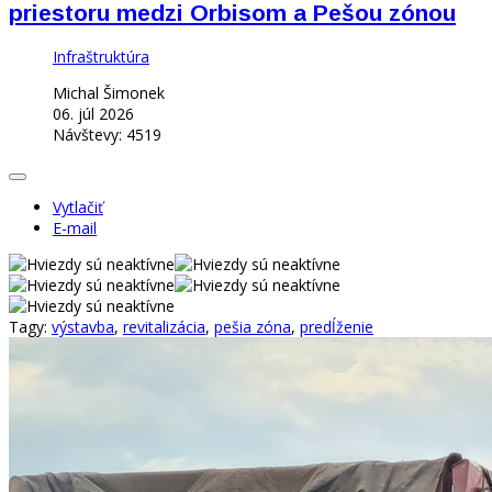
priestoru medzi Orbisom a Pešou zónou
Infraštruktúra
Michal Šimonek
06. júl 2026
Návštevy: 4519
Vytlačiť
E-mail
Tagy:
výstavba
,
revitalizácia
,
pešia zóna
,
predĺženie