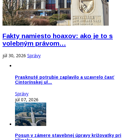
Fakty namiesto hoaxov: ako je to s
volebným právom…
júl 30, 2026
Správy
Prasknuté potrubie zaplavilo a uzavrelo časť
Cintorínskej ul…
Správy
júl 07, 2026
Posun v zámere stavebnej úpravy križovatky pri