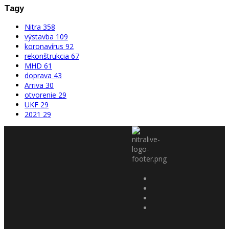
Tagy
Nitra
358
výstavba
109
koronavírus
92
rekonštrukcia
67
MHD
61
doprava
43
Arriva
30
otvorenie
29
UKF
29
2021
29