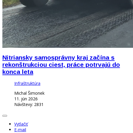
Nitriansky samosprávny kraj začína s
rekonštrukciou ciest, práce potrvajú do
konca leta
Infraštruktúra
Michal Šimonek
11. jún 2026
Návštevy: 2831
Vytlačiť
E-mail