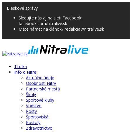
Bleskové správy
Sledujte nás aj na sieti Facebook:
facebook.com/nitralive.sk
Máte námet na článok? redakcia@nitralive.sk
Titulka
Info o Nitre
Aktuálne údaje
Osobnosti Nitry
Partnerské mestá
Školy
Športové kluby
Vodstvo
Pošty
Športoviská
Kostoly
Zdravotníctvo