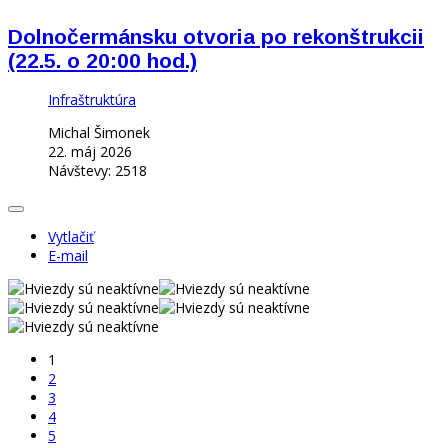
Dolnočermánsku otvoria po rekonštrukcii
(22.5. o 20:00 hod.)
Infraštruktúra
Michal Šimonek
22. máj 2026
Návštevy: 2518
Vytlačiť
E-mail
1
2
3
4
5