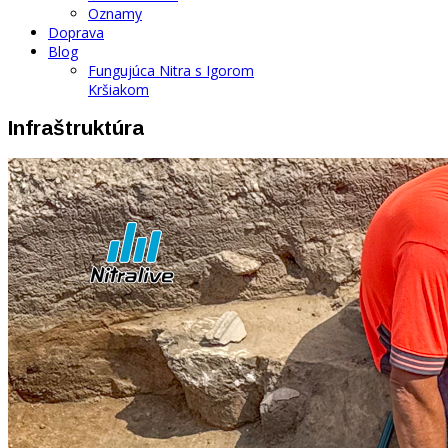
Oznamy
Doprava
Blog
Fungujúca Nitra s Igorom
Kršiakom
Infraštruktúra