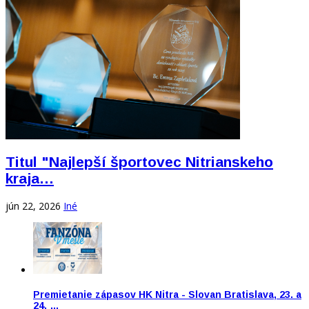
Titul "Najlepší športovec Nitrianskeho
kraja…
jún 22, 2026
Iné
Premietanie zápasov HK Nitra - Slovan Bratislava, 23. a
24. …