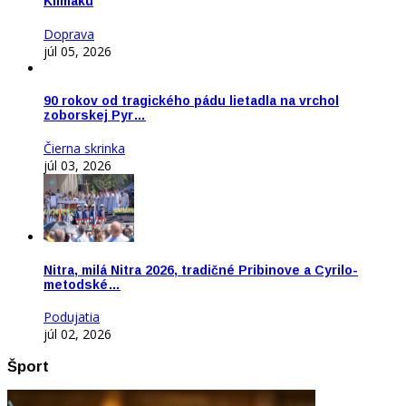
Klimaku
Doprava
júl 05, 2026
90 rokov od tragického pádu lietadla na vrchol
zoborskej Pyr…
Čierna skrinka
júl 03, 2026
Nitra, milá Nitra 2026, tradičné Pribinove a Cyrilo-
metodské…
Podujatia
júl 02, 2026
Šport