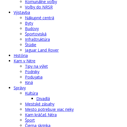
Komunálne voľby
Voľby do NRSR
Výstavba
Nákupné centrá
Byty
Budovy
Športoviská
Infraštruktúra
Štúdie
Jaguar Land Rover
História
Kam v Nitre
Tipy na výlet
Podniky
Podujatia
Kiná
Správy
Kultúra
Divadlá
Mestské zásahy
Mesto potrebuje viac rieky
Kam kráčaš Nitra
Šport
Čierna skrinka