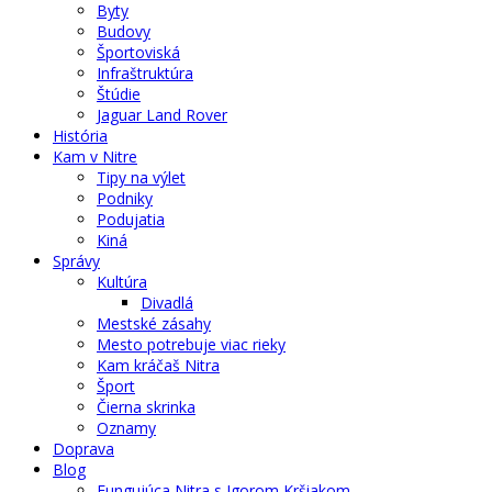
Byty
Budovy
Športoviská
Infraštruktúra
Štúdie
Jaguar Land Rover
História
Kam v Nitre
Tipy na výlet
Podniky
Podujatia
Kiná
Správy
Kultúra
Divadlá
Mestské zásahy
Mesto potrebuje viac rieky
Kam kráčaš Nitra
Šport
Čierna skrinka
Oznamy
Doprava
Blog
Fungujúca Nitra s Igorom Kršiakom