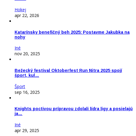
Hokej
apr 22, 2026
Katarínsky benefičný beh 2025: Postavme Jakubka na
nohy
Iné
nov 20, 2025
Bežecký festival Oktoberfest Run Nitra 2025 spojí
šport, kul…
Šport
sep 16, 2025
Knights poctivou prípravou zdolali lídra ligy a posielajú
ja…
Iné
apr 29, 2025