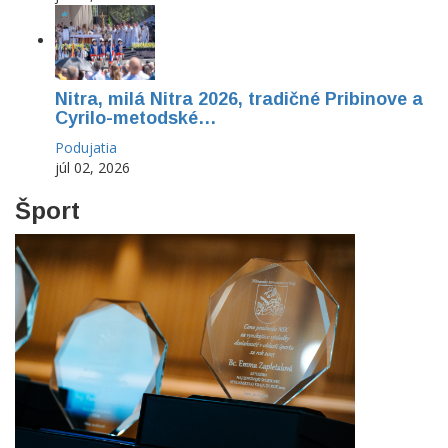
Nitra, milá Nitra 2026, tradičné Pribinove a
Cyrilo-metodské…
Podujatia
júl 02, 2026
Šport