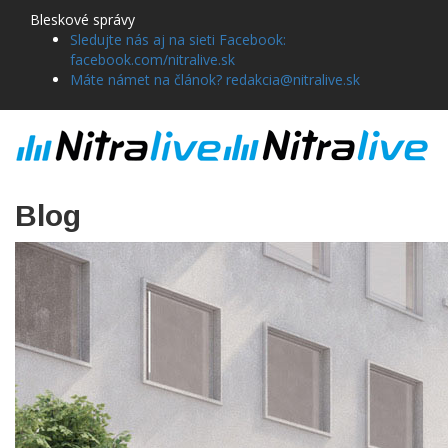
Bleskové správy
Sledujte nás aj na sieti Facebook:
facebook.com/nitralive.sk
Máte námet na článok? redakcia@nitralive.sk
Blog