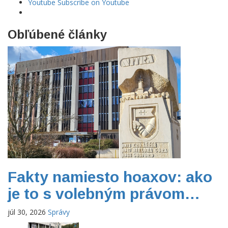
Youtube
Subscribe on Youtube
Obľúbené články
Fakty namiesto hoaxov: ako
je to s volebným právom…
júl 30, 2026
Správy