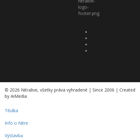
© 2026 Nitralive, všetky práva vyhradené | Since 2006 | Created
by AiMedia
Titulka
Info o Nitre
Výstavba