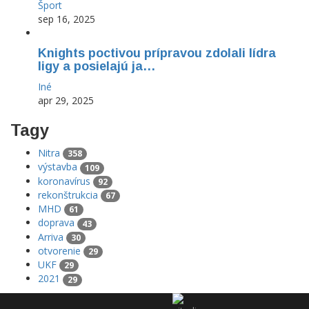
Šport
sep 16, 2025
Knights poctivou prípravou zdolali lídra
ligy a posielajú ja…
Iné
apr 29, 2025
Tagy
Nitra
358
výstavba
109
koronavírus
92
rekonštrukcia
67
MHD
61
doprava
43
Arriva
30
otvorenie
29
UKF
29
2021
29