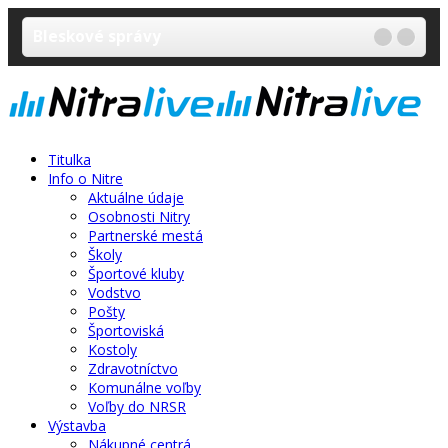
Bleskové správy
Titulka
Info o Nitre
Aktuálne údaje
Osobnosti Nitry
Partnerské mestá
Školy
Športové kluby
Vodstvo
Pošty
Športoviská
Kostoly
Zdravotníctvo
Komunálne voľby
Voľby do NRSR
Výstavba
Nákupné centrá