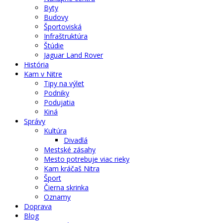
Byty
Budovy
Športoviská
Infraštruktúra
Štúdie
Jaguar Land Rover
História
Kam v Nitre
Tipy na výlet
Podniky
Podujatia
Kiná
Správy
Kultúra
Divadlá
Mestské zásahy
Mesto potrebuje viac rieky
Kam kráčaš Nitra
Šport
Čierna skrinka
Oznamy
Doprava
Blog