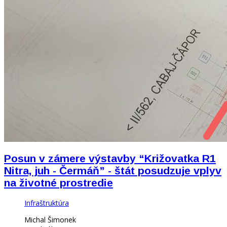
Posun v zámere výstavby “Križovatka R1
Nitra, juh - Čermáň” - štát posudzuje vplyv
na životné prostredie
Infraštruktúra
Michal Šimonek