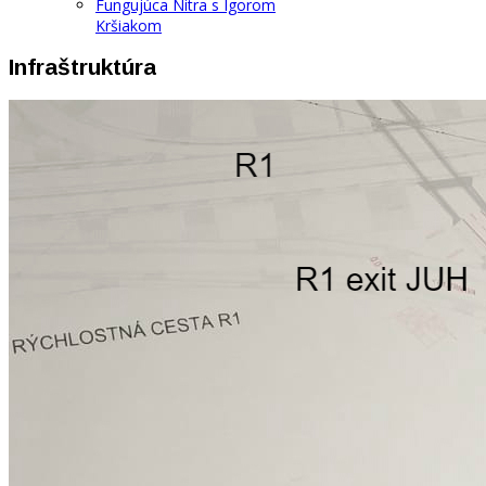
Fungujúca Nitra s Igorom
Kršiakom
Infraštruktúra