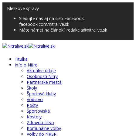
Bleskové správy
Sledujte nás aj na sieti Facebook:
facebook.com/nitralive.sk
Máte námet na článok? redakcia@nitralive.sk
Titulka
Info o Nitre
Aktuálne údaje
Osobnosti Nitry
Partnerské mestá
Školy
Športové kluby
Vodstvo
Pošty
Športoviská
Kostoly
Zdravotníctvo
Komunálne voľby
Voľby do NRSR