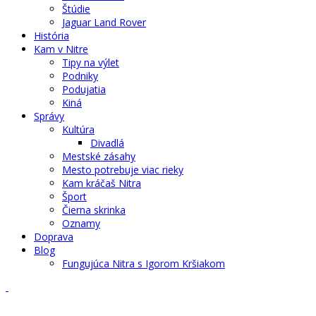
Štúdie
Jaguar Land Rover
História
Kam v Nitre
Tipy na výlet
Podniky
Podujatia
Kiná
Správy
Kultúra
Divadlá
Mestské zásahy
Mesto potrebuje viac rieky
Kam kráčaš Nitra
Šport
Čierna skrinka
Oznamy
Doprava
Blog
Fungujúca Nitra s Igorom Kršiakom