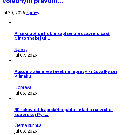
volebným právom…
júl 30, 2026
Správy
Prasknuté potrubie zaplavilo a uzavrelo časť
Cintorínskej ul…
Správy
júl 07, 2026
Posun v zámere stavebnej úpravy križovatky pri
Klimaku
Doprava
júl 05, 2026
90 rokov od tragického pádu lietadla na vrchol
zoborskej Pyr…
Čierna skrinka
júl 03, 2026