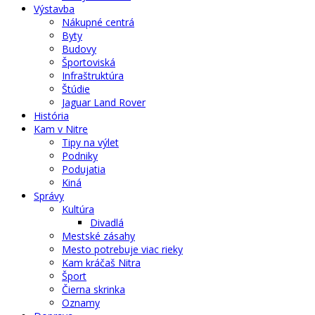
Výstavba
Nákupné centrá
Byty
Budovy
Športoviská
Infraštruktúra
Štúdie
Jaguar Land Rover
História
Kam v Nitre
Tipy na výlet
Podniky
Podujatia
Kiná
Správy
Kultúra
Divadlá
Mestské zásahy
Mesto potrebuje viac rieky
Kam kráčaš Nitra
Šport
Čierna skrinka
Oznamy