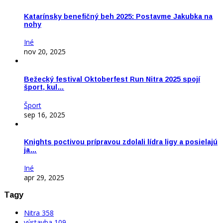
Katarínsky benefičný beh 2025: Postavme Jakubka na
nohy
Iné
nov 20, 2025
Bežecký festival Oktoberfest Run Nitra 2025 spojí
šport, kul…
Šport
sep 16, 2025
Knights poctivou prípravou zdolali lídra ligy a posielajú
ja…
Iné
apr 29, 2025
Tagy
Nitra
358
výstavba
109