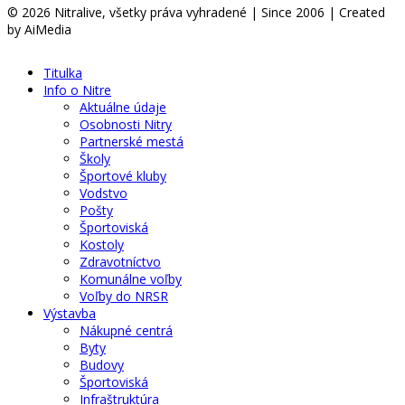
© 2026 Nitralive, všetky práva vyhradené | Since 2006 | Created
by AiMedia
Titulka
Info o Nitre
Aktuálne údaje
Osobnosti Nitry
Partnerské mestá
Školy
Športové kluby
Vodstvo
Pošty
Športoviská
Kostoly
Zdravotníctvo
Komunálne voľby
Voľby do NRSR
Výstavba
Nákupné centrá
Byty
Budovy
Športoviská
Infraštruktúra