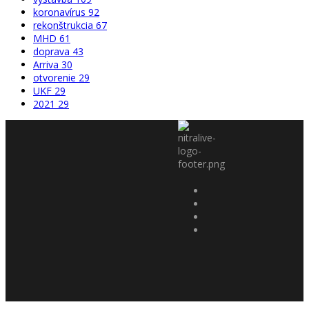
koronavírus
92
rekonštrukcia
67
MHD
61
doprava
43
Arriva
30
otvorenie
29
UKF
29
2021
29