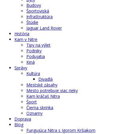
Budovy
Športoviská
Infraštruktúra
Štúdie
Jaguar Land Rover
História
Kam v Nitre
Tipy na výlet
Podniky
Podujatia
Kiná
Správy
Kultúra
Divadlá
Mestské zásahy
Mesto potrebuje viac rieky
Kam kráčaš Nitra
Šport
Čierna skrinka
Oznamy
Doprava
Blog
Fungujúca Nitra s Igorom Kršiakom