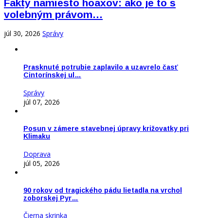
Fakty namiesto hoaxov: ako je to s
volebným právom…
júl 30, 2026
Správy
Prasknuté potrubie zaplavilo a uzavrelo časť
Cintorínskej ul…
Správy
júl 07, 2026
Posun v zámere stavebnej úpravy križovatky pri
Klimaku
Doprava
júl 05, 2026
90 rokov od tragického pádu lietadla na vrchol
zoborskej Pyr…
Čierna skrinka