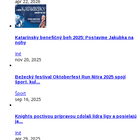
apr 22, 2026
Katarínsky benefičný beh 2025: Postavme Jakubka na
nohy
Iné
nov 20, 2025
Bežecký festival Oktoberfest Run Nitra 2025 spojí
šport, kul…
Šport
sep 16, 2025
Knights poctivou prípravou zdolali lídra ligy a posielajú
ja…
Iné
apr 29, 2025