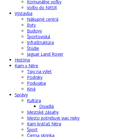
Komunálne voľby
Voľby do NRSR
Výstavba
Nákupné centrá
Byty
Budovy
Športoviská
Infraštruktúra
Štúdie
Jaguar Land Rover
História
Kam v Nitre
Tipy na výlet
Podniky
Podujatia
Kiná
Správy
Kultúra
Divadlá
Mestské zásahy
Mesto potrebuje viac rieky
Kam kráčaš Nitra
Šport
Čierna skrinka