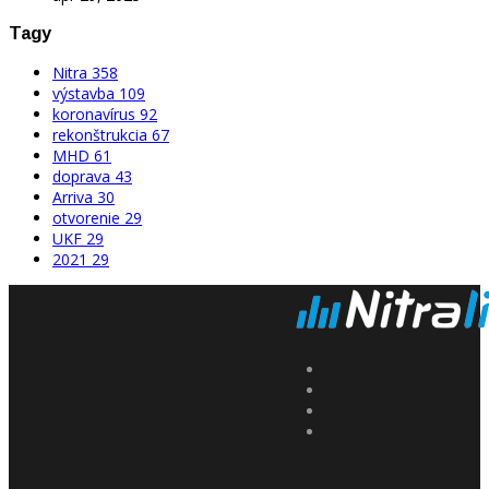
Tagy
Nitra
358
výstavba
109
koronavírus
92
rekonštrukcia
67
MHD
61
doprava
43
Arriva
30
otvorenie
29
UKF
29
2021
29