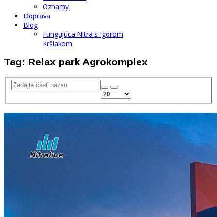
Oznamy
Doprava
Blog
Fungujúca Nitra s Igorom
Kršiakom
Tag: Relax park Agrokomplex