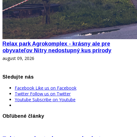
Relax park Agrokomplex - krásny ale pre
obyvateľov Nitry nedostupný kus prírody
august 09, 2026
Sledujte nás
Facebook
Like us on Facebook
Twitter
Follow us on Twitter
Youtube
Subscribe on Youtube
Obľúbené články