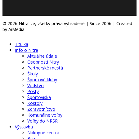
© 2026 Nitralive, všetky práva vyhradené | Since 2006 | Created
by AiMedia
Titulka
Info o Nitre
Aktuálne údaje
Osobnosti Nitry
Partnerské mestá
Školy
Športové kluby
Vodstvo
Pošty
Športoviská
Kostoly
Zdravotníctvo
Komunálne voľby
Voľby do NRSR
Výstavba
Nákupné centrá
Byty