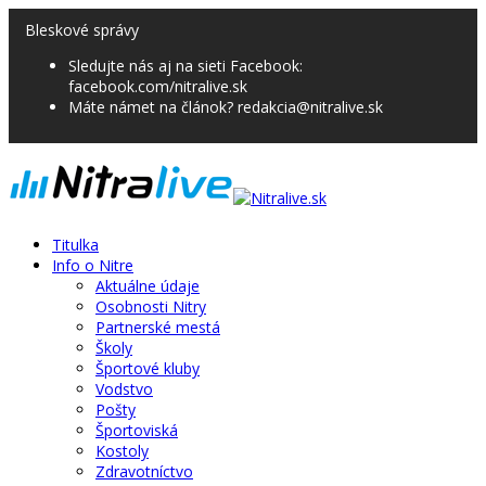
Bleskové správy
Sledujte nás aj na sieti Facebook:
facebook.com/nitralive.sk
Máte námet na článok? redakcia@nitralive.sk
Titulka
Info o Nitre
Aktuálne údaje
Osobnosti Nitry
Partnerské mestá
Školy
Športové kluby
Vodstvo
Pošty
Športoviská
Kostoly
Zdravotníctvo