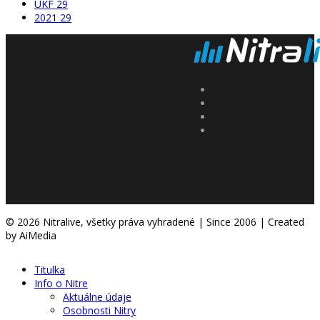
UKF
29
2021
29
© 2026 Nitralive, všetky práva vyhradené | Since 2006 | Created
by AiMedia
Titulka
Info o Nitre
Aktuálne údaje
Osobnosti Nitry