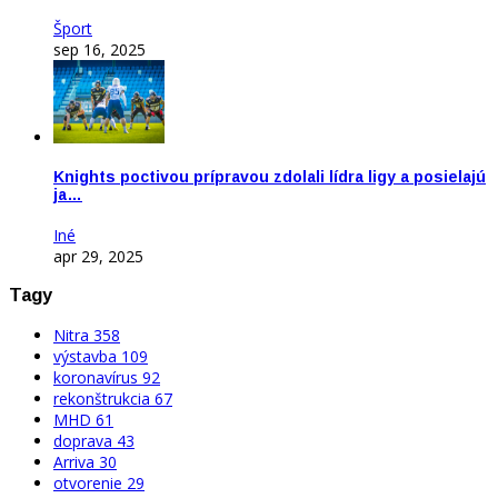
Šport
sep 16, 2025
Knights poctivou prípravou zdolali lídra ligy a posielajú
ja…
Iné
apr 29, 2025
Tagy
Nitra
358
výstavba
109
koronavírus
92
rekonštrukcia
67
MHD
61
doprava
43
Arriva
30
otvorenie
29