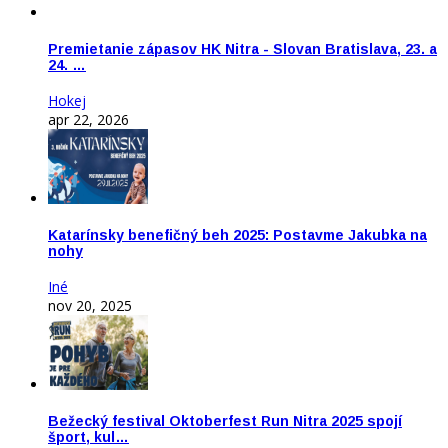
Premietanie zápasov HK Nitra - Slovan Bratislava, 23. a
24. …
Hokej
apr 22, 2026
Katarínsky benefičný beh 2025: Postavme Jakubka na
nohy
Iné
nov 20, 2025
Bežecký festival Oktoberfest Run Nitra 2025 spojí
šport, kul…