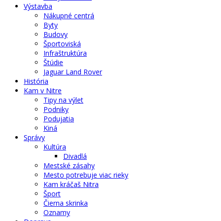
Výstavba
Nákupné centrá
Byty
Budovy
Športoviská
Infraštruktúra
Štúdie
Jaguar Land Rover
História
Kam v Nitre
Tipy na výlet
Podniky
Podujatia
Kiná
Správy
Kultúra
Divadlá
Mestské zásahy
Mesto potrebuje viac rieky
Kam kráčaš Nitra
Šport
Čierna skrinka
Oznamy