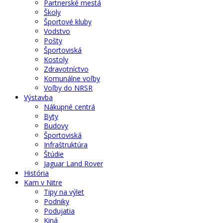
Partnerské mestá
Školy
Športové kluby
Vodstvo
Pošty
Športoviská
Kostoly
Zdravotníctvo
Komunálne voľby
Voľby do NRSR
Výstavba
Nákupné centrá
Byty
Budovy
Športoviská
Infraštruktúra
Štúdie
Jaguar Land Rover
História
Kam v Nitre
Tipy na výlet
Podniky
Podujatia
Kiná