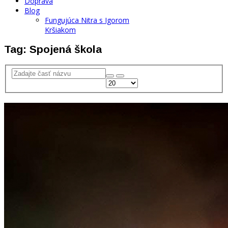
Doprava
Blog
Fungujúca Nitra s Igorom
Kršiakom
Tag: Spojená škola