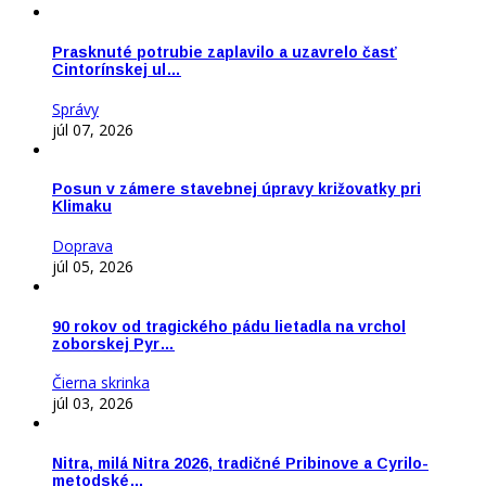
Prasknuté potrubie zaplavilo a uzavrelo časť
Cintorínskej ul…
Správy
júl 07, 2026
Posun v zámere stavebnej úpravy križovatky pri
Klimaku
Doprava
júl 05, 2026
90 rokov od tragického pádu lietadla na vrchol
zoborskej Pyr…
Čierna skrinka
júl 03, 2026
Nitra, milá Nitra 2026, tradičné Pribinove a Cyrilo-
metodské…