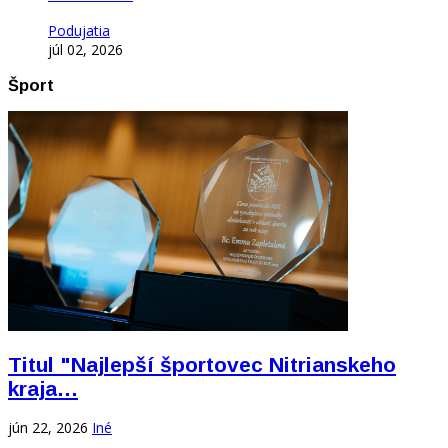
Podujatia
júl 02, 2026
Šport
Titul "Najlepší športovec Nitrianskeho
kraja…
jún 22, 2026
Iné