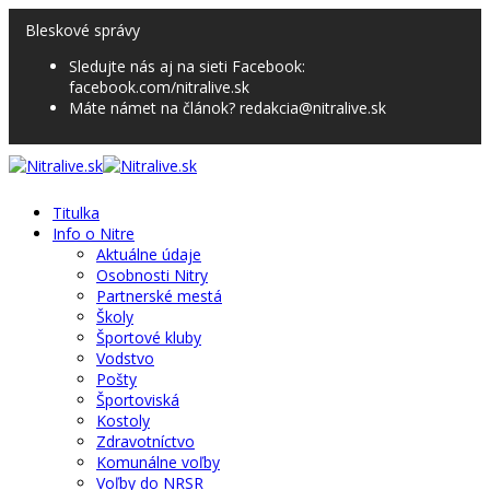
Bleskové správy
Sledujte nás aj na sieti Facebook:
facebook.com/nitralive.sk
Máte námet na článok? redakcia@nitralive.sk
Titulka
Info o Nitre
Aktuálne údaje
Osobnosti Nitry
Partnerské mestá
Školy
Športové kluby
Vodstvo
Pošty
Športoviská
Kostoly
Zdravotníctvo
Komunálne voľby
Voľby do NRSR