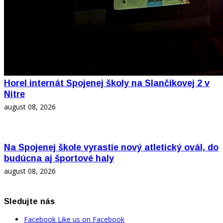
Horel internát Spojenej školy na Slančíkovej 2 v
Nitre
august 08, 2026
Na Spojenej škole vyrastie nový atletický ovál, do
budúcna aj športové haly
august 08, 2026
Sledujte nás
Facebook
Like us on Facebook