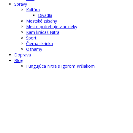
Správy
Kultúra
Divadlá
Mestské zásahy
Mesto potrebuje viac rieky
Kam kráčaš Nitra
Šport
Čierna skrinka
Oznamy
Doprava
Blog
Fungujúca Nitra s Igorom Kršiakom