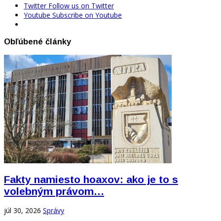
Twitter
Follow us on Twitter
Youtube
Subscribe on Youtube
Obľúbené články
Fakty namiesto hoaxov: ako je to s
volebným právom…
júl 30, 2026
Správy