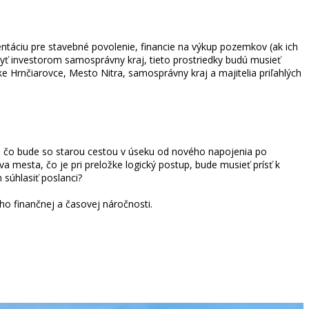
táciu pre stavebné povolenie, financie na výkup pozemkov (ak ich
 byť investorom samosprávny kraj, tieto prostriedky budú musieť
e Hrnčiarovce, Mesto Nitra, samosprávny kraj a majitelia priľahlých
om čo bude so starou cestou v úseku od nového napojenia po
 mesta, čo je pri preložke logický postup, bude musieť prísť k
úhlasiť poslanci?
eho finančnej a časovej náročnosti.