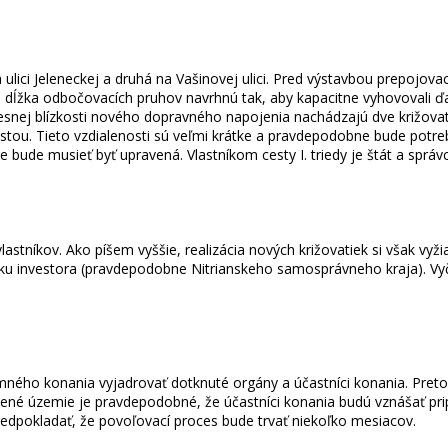
na ulici Jeleneckej a druhá na Vašinovej ulici. Pred výstavbou prepoj
et a dĺžka odbočovacích pruhov navrhnú tak, aby kapacitne vyhovovali
 tesnej blízkosti nového dopravného napojenia nachádzajú dve križo
cestou. Tieto vzdialenosti sú veľmi krátke a pravdepodobne bude po
e bude musieť byť upravená. Vlastníkom cesty I. triedy je štát a sprá
níkov. Ako píšem vyššie, realizácia nových križovatiek si však vy
u investora (pravdepodobne Nitrianskeho samosprávneho kraja). Vyč
ného konania vyjadrovať dotknuté orgány a účastníci konania. Pretož
vené územie je pravdepodobné, že účastníci konania budú vznášať pr
dpokladať, že povoľovací proces bude trvať niekoľko mesiacov.