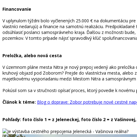
Financovanie
V uplynulom týždni bolo vyčlenených 25.000 € na dokumentáciu pre
vlastníci nedarujú) a financie na samotnú realizáciu. Predpokladané
odsúhlasiť poslanci samosprávneho kraja. Ďalšou z možnosti bude, ž
pozemkov. V tomto prípade nájsť spravodlivý kľúč spolufinancovan
Preložka, alebo nová cesta
V územnom pláne mesta Nitra je nový prepoj vedený ako preložka ce
kruhový objazd pod Zoborom? Prejde do vlastníctva mesta, alebo zos
majetkovému vysporiadaniu medzi Mestom Nitra a samosprávnym kr
Pokúsil som sa v stručnosti opísať proces, ktorý povedie k novému p
Článok k téme:
Blog o doprave: Zobor potrebuje nové cestné nap
Pohľady: foto číslo 1 = z Jeleneckej, foto číslo 2 = z Vašinov