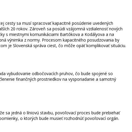
ovacej cesty sa musí spracovať kapacitné posúdenie uvedených
 ďalších 20 rokov. Zároveň sa posúdi vzájomná vzdialenosť nových
vatky s miestnymi komunikáciami Bartókova a Kodályova a na
trebná výnimka z normy. Procesom kapacitného posudzovania by
vcom je Slovenská správa ciest, čo môže opäť komplikovať situáciu.
žiada vybudovanie odbočovacích pruhov, čo bude spojené so
lenenie finančných prostriedkov na vysporiadanie a samotný
e sa jedná o líniovú stavbu, povoľovací proces bude prebiehať
ipomienky, o ktorých bude musieť rozhodnúť povoľovací orgán.