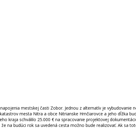
pojenia mestskej časti Zobor. Jednou z alternatív je vybudovanie n
katastrov mesta Nitra a obce Nitrianske Hrnčiarovce a jeho dĺžka bud
neho kraja schválilo 25.000 € na spracovanie projektovej dokumentác
že na budúci rok sa uvedená cesta možno bude realizovať. Ak sa toto