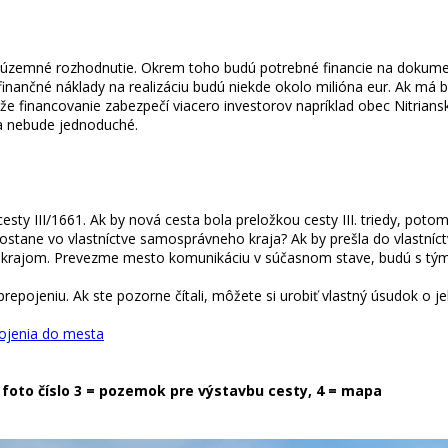
 územné rozhodnutie. Okrem toho budú potrebné financie na dokumen
 finančné náklady na realizáciu budú niekde okolo milióna eur. Ak má
e financovanie zabezpečí viacero investorov napríklad obec Nitriansk
ia nebude jednoduché.
sty III/1661. Ak by nová cesta bola preložkou cesty III. triedy, pot
tane vo vlastníctve samosprávneho kraja? Ak by prešla do vlastníctva
ajom. Prevezme mesto komunikáciu v súčasnom stave, budú s tým s
repojeniu. Ak ste pozorne čítali, môžete si urobiť vlastný úsudok o j
ojenia do mesta
ej, foto číslo 3 = pozemok pre výstavbu cesty, 4 = mapa