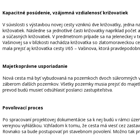
Kapacitné posúdenie, vzájomná vzdialenosť križovatiek
V súvislosti s výstavbou novej cesty vzniknú dve križovatky, jedna 
križovatiek. Následne sa jednotlivé časti križovatky napríklad poč
a súčasných križovatiek. V predmetnom prípade sa na Jeleneckej v
Vašinovej sa v blízkosti nachádza križovatka so zlatomoraveckou 
mala prejsť aj križovatka cesty I/65 – Vašinova, ktorá pravdepodobn
Majetkoprávne usporiadanie
Nová cesta má byť vybudovaná na pozemkoch dvoch súkromných vlast
záberom ďalších pozemkov. Všetky pozemky musia prejsť do majetk
prevod budú musieť odsúhlasiť poslanci zastupiteľstva.
Povoľovací proces
Po spracovaní projektovej dokumentácie sa k nej budú v rámci územ
verejnou vyhláškou. Vzhľadom k tomu, že cesta má viesť cez zasta
Rovnako sa bude postupovať pri stavebnom povolení. Možno tak pre