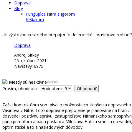
Doprava
Blog
Fungujúca Nitra s Igorom
Kršiakom
Je výstavba cestného prepojenia Jelenecká - Vašinova reálna?
Doprava
Andrej Sitkey
25. október 2021
Návštevy: 6975
Prosím, ohodnoťte
Začiatkom októbra som písal o možnostiach zlepšenia dopravného na
Vašinova v Nitre. Toto dopravné prepojenie je plánované na hranici 
dozvedeli pozitívnu správu, zastupiteľstvo Nitrianskeho samospráv
pána primátora a pána poslanca Miloslava Hatalu sme sa dozvedeli, 
optimistické a to z nasledovných dôvodov.