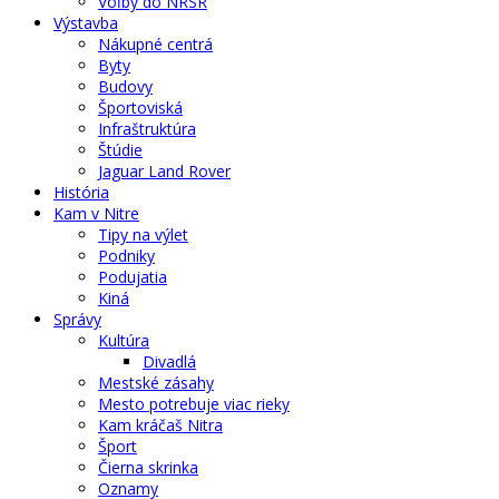
Voľby do NRSR
Výstavba
Nákupné centrá
Byty
Budovy
Športoviská
Infraštruktúra
Štúdie
Jaguar Land Rover
História
Kam v Nitre
Tipy na výlet
Podniky
Podujatia
Kiná
Správy
Kultúra
Divadlá
Mestské zásahy
Mesto potrebuje viac rieky
Kam kráčaš Nitra
Šport
Čierna skrinka
Oznamy