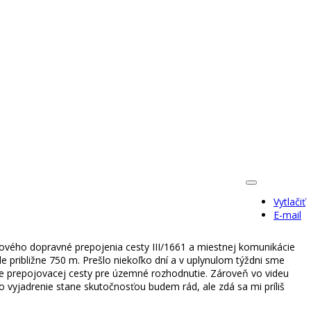
Vytlačiť
E-mail
ového dopravné prepojenia cesty III/1661 a miestnej komunikácie
e približne 750 m. Prešlo niekoľko dní a v uplynulom týždni sme
ie prepojovacej cesty pre územné rozhodnutie. Zároveň vo videu
 vyjadrenie stane skutočnosťou budem rád, ale zdá sa mi príliš