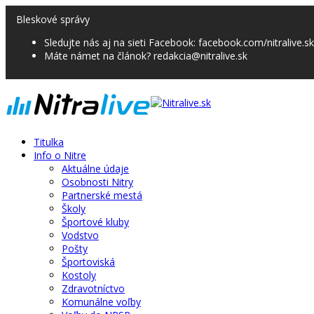
Bleskové správy
Sledujte nás aj na sieti Facebook: facebook.com/nitralive.sk
Máte námet na článok? redakcia@nitralive.sk
Titulka
Info o Nitre
Aktuálne údaje
Osobnosti Nitry
Partnerské mestá
Školy
Športové kluby
Vodstvo
Pošty
Športoviská
Kostoly
Zdravotníctvo
Komunálne voľby