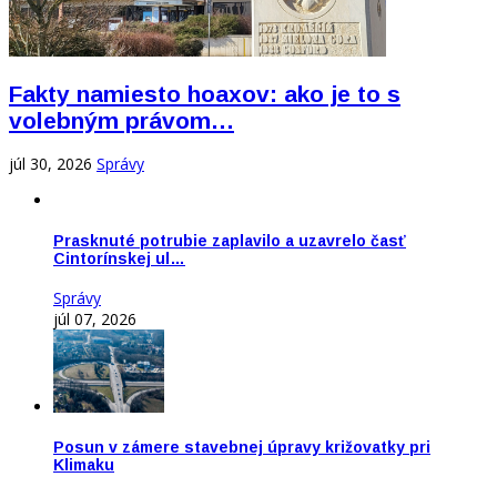
Fakty namiesto hoaxov: ako je to s
volebným právom…
júl 30, 2026
Správy
Prasknuté potrubie zaplavilo a uzavrelo časť
Cintorínskej ul…
Správy
júl 07, 2026
Posun v zámere stavebnej úpravy križovatky pri
Klimaku