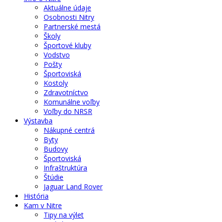
Aktuálne údaje
Osobnosti Nitry
Partnerské mestá
Školy
Športové kluby
Vodstvo
Pošty
Športoviská
Kostoly
Zdravotníctvo
Komunálne voľby
Voľby do NRSR
Výstavba
Nákupné centrá
Byty
Budovy
Športoviská
Infraštruktúra
Štúdie
Jaguar Land Rover
História
Kam v Nitre
Tipy na výlet