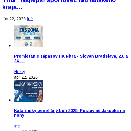
kraja…
jún 22, 2026
Iné
Premietanie zápasov HK Nitra - Slovan Bratislava, 23. a
24. …
Hokej
apr 22, 2026
Katarínsky benefičný beh 2025: Postavme Jakubka na
nohy
Iné