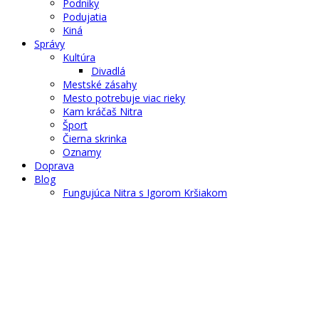
Podniky
Podujatia
Kiná
Správy
Kultúra
Divadlá
Mestské zásahy
Mesto potrebuje viac rieky
Kam kráčaš Nitra
Šport
Čierna skrinka
Oznamy
Doprava
Blog
Fungujúca Nitra s Igorom Kršiakom