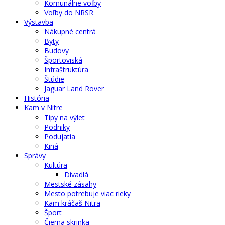
Komunálne voľby
Voľby do NRSR
Výstavba
Nákupné centrá
Byty
Budovy
Športoviská
Infraštruktúra
Štúdie
Jaguar Land Rover
História
Kam v Nitre
Tipy na výlet
Podniky
Podujatia
Kiná
Správy
Kultúra
Divadlá
Mestské zásahy
Mesto potrebuje viac rieky
Kam kráčaš Nitra
Šport
Čierna skrinka