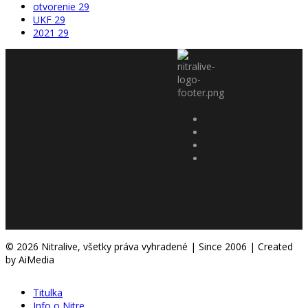
otvorenie
29
UKF
29
2021
29
© 2026 Nitralive, všetky práva vyhradené | Since 2006 | Created
by AiMedia
Titulka
Info o Nitre