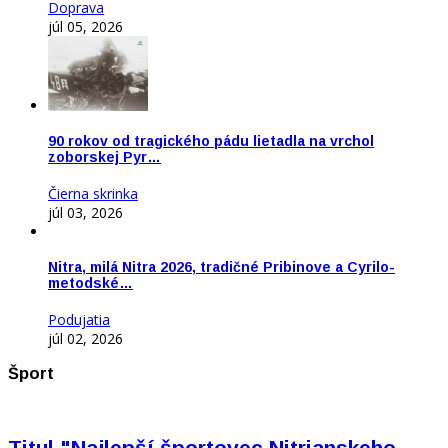
Doprava
júl 05, 2026
90 rokov od tragického pádu lietadla na vrchol
zoborskej Pyr…
Čierna skrinka
júl 03, 2026
Nitra, milá Nitra 2026, tradičné Pribinove a Cyrilo-
metodské…
Podujatia
júl 02, 2026
Šport
Titul "Najlepší športovec Nitrianskeho