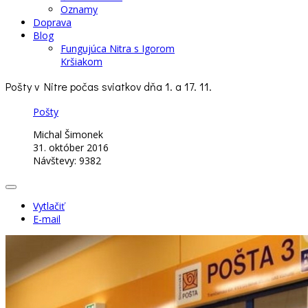
Oznamy
Doprava
Blog
Fungujúca Nitra s Igorom
Kršiakom
Pošty v Nitre počas sviatkov dňa 1. a 17. 11.
Pošty
Michal Šimonek
31. október 2016
Návštevy: 9382
Vytlačiť
E-mail