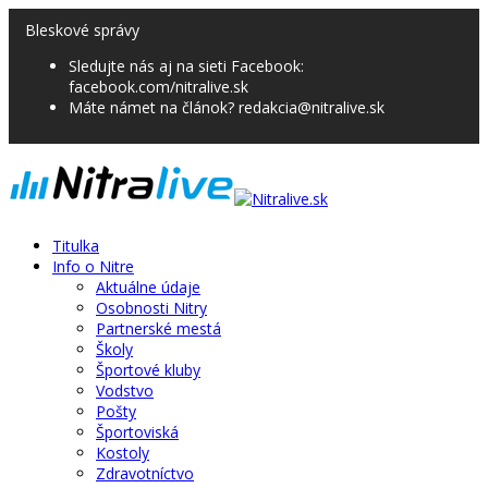
Bleskové správy
Sledujte nás aj na sieti Facebook:
facebook.com/nitralive.sk
Máte námet na článok? redakcia@nitralive.sk
Titulka
Info o Nitre
Aktuálne údaje
Osobnosti Nitry
Partnerské mestá
Školy
Športové kluby
Vodstvo
Pošty
Športoviská
Kostoly
Zdravotníctvo