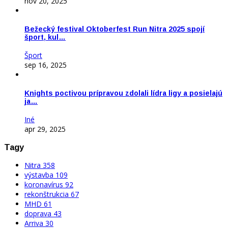
nov 20, 2025
Bežecký festival Oktoberfest Run Nitra 2025 spojí
šport, kul…
Šport
sep 16, 2025
Knights poctivou prípravou zdolali lídra ligy a posielajú
ja…
Iné
apr 29, 2025
Tagy
Nitra
358
výstavba
109
koronavírus
92
rekonštrukcia
67
MHD
61
doprava
43
Arriva
30