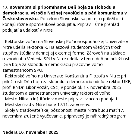
17. novembra si pripomíname Deň boja za slobodu a
demokraciu, výročie Nežnej revolúcie a pád komunizmu v
Československu.
Po celom Slovensku sa pri tejto príležitosti
konajú rôzne spomienkové podujatia. Pripravili sme prehľad
podujatí a udalostí v Nitre.
ℹ️ Rektorské voľno na Slovenskej Poľnohospodárskej Univerzite v
Nitre udelila rektorka K. Halászová študentom všetkých troch
stupňov štúdia v dennej aj externej forme. Zároveň na základe
rozhodnutia Vedenia SPU v Nitre udelila v tento deň pri príležitosti
Dňa boja za slobodu a demokraciu pracovné voľno
zamestnancom SPU.
ℹ️ Rektorské voľno na Univerzite Konštantína Filozofa v Nitre: pri
príležitosti Dňa boja za slobodu a demokraciu udeľuje rektor UKF,
prof. RNDr. Libor Vozár, CSc., v pondelok 17. novembra 2025
študentom a zamestnancom univerzity rektorské voľno.
ℹ️ Mesto Nitra a inštitúcie v meste pripravili viacero podujatí.
ℹ️ Mestský úrad v Nitre bude 17.11. zatvorený.
ℹ️ Školy v zriaďovateľskej pôsobnosti mesta Nitra budú mať 17.
novembra zrušené vyučovanie, pripravený je náhradný program.
Nedeľa 16. november 2025