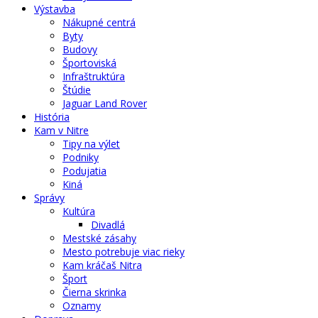
Výstavba
Nákupné centrá
Byty
Budovy
Športoviská
Infraštruktúra
Štúdie
Jaguar Land Rover
História
Kam v Nitre
Tipy na výlet
Podniky
Podujatia
Kiná
Správy
Kultúra
Divadlá
Mestské zásahy
Mesto potrebuje viac rieky
Kam kráčaš Nitra
Šport
Čierna skrinka
Oznamy