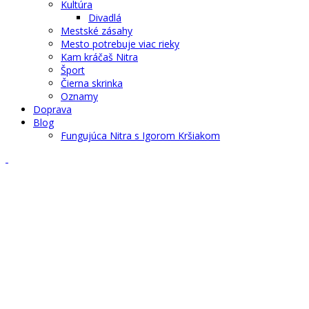
Kultúra
Divadlá
Mestské zásahy
Mesto potrebuje viac rieky
Kam kráčaš Nitra
Šport
Čierna skrinka
Oznamy
Doprava
Blog
Fungujúca Nitra s Igorom Kršiakom