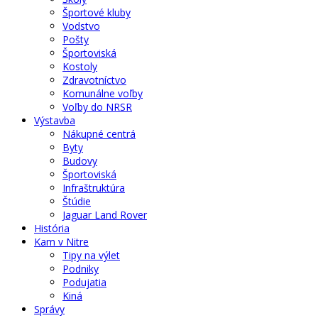
Športové kluby
Vodstvo
Pošty
Športoviská
Kostoly
Zdravotníctvo
Komunálne voľby
Voľby do NRSR
Výstavba
Nákupné centrá
Byty
Budovy
Športoviská
Infraštruktúra
Štúdie
Jaguar Land Rover
História
Kam v Nitre
Tipy na výlet
Podniky
Podujatia
Kiná
Správy