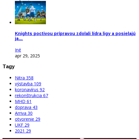
Knights poctivou prípravou zdolali lídra ligy a posielajú
ja…
Iné
apr 29, 2025
Tagy
Nitra
358
výstavba
109
koronavírus
92
rekonštrukcia
67
MHD
61
doprava
43
Arriva
30
otvorenie
29
UKF
29
2021
29