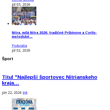
júl 03, 2026
Nitra, milá Nitra 2026, tradičné Pribinove a Cyrilo-
metodské…
Podujatia
júl 02, 2026
Šport
Titul "Najlepší športovec Nitrianskeho
kraja…
jún 22, 2026
Iné