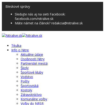
Bleskové správy
Sledujte nás aj na sieti Facebook:
facebook.com/nitralive.sk
Máte námet na článok? redakcia@nitralive.sk
Titulka
Info o Nitre
Aktuálne údaje
Osobnosti Nitry
Partnerské mestá
Školy
Športové kluby
Vodstvo
Pošty
Športoviská
Kostoly
Zdravotníctvo
Komunálne voľby
Voľby do NRSR