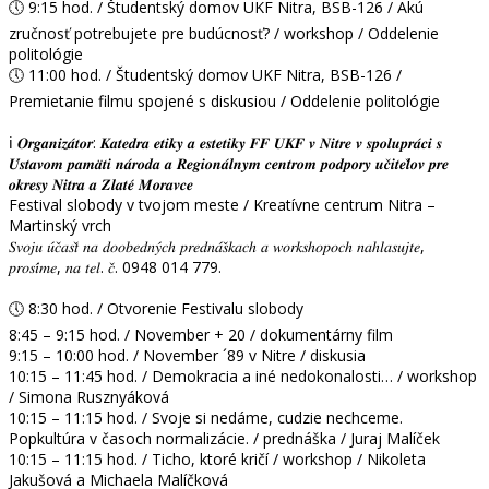
🕔 9:15 hod. / Študentský domov UKF Nitra, BSB-126 / Akú
zručnosť potrebujete pre budúcnosť? / workshop / Oddelenie
politológie
🕔 11:00 hod. / Študentský domov UKF Nitra, BSB-126 /
Premietanie filmu spojené s diskusiou / Oddelenie politológie
ℹ️ 𝑶𝒓𝒈𝒂𝒏𝒊𝒛𝒂́𝒕𝒐𝒓: 𝑲𝒂𝒕𝒆𝒅𝒓𝒂 𝒆𝒕𝒊𝒌𝒚 𝒂 𝒆𝒔𝒕𝒆𝒕𝒊𝒌𝒚 𝑭𝑭 𝑼𝑲𝑭 𝒗 𝑵𝒊𝒕𝒓𝒆 𝒗 𝒔𝒑𝒐𝒍𝒖𝒑𝒓𝒂́𝒄𝒊 𝒔
𝑼́𝒔𝒕𝒂𝒗𝒐𝒎 𝒑𝒂𝒎𝒂̈𝒕𝒊 𝒏𝒂́𝒓𝒐𝒅𝒂 𝒂 𝑹𝒆𝒈𝒊𝒐𝒏𝒂́𝒍𝒏𝒚𝒎 𝒄𝒆𝒏𝒕𝒓𝒐𝒎 𝒑𝒐𝒅𝒑𝒐𝒓𝒚 𝒖𝒄̌𝒊𝒕𝒆𝒍̌𝒐𝒗 𝒑𝒓𝒆
𝒐𝒌𝒓𝒆𝒔𝒚 𝑵𝒊𝒕𝒓𝒂 𝒂 𝒁𝒍𝒂𝒕𝒆́ 𝑴𝒐𝒓𝒂𝒗𝒄𝒆
Festival slobody v tvojom meste / Kreatívne centrum Nitra –
Martinský vrch
𝑆𝑣𝑜𝑗𝑢 𝑢́𝑐̌𝑎𝑠𝑡̌ 𝑛𝑎 𝑑𝑜𝑜𝑏𝑒𝑑𝑛𝑦́𝑐ℎ 𝑝𝑟𝑒𝑑𝑛𝑎́𝑠̌𝑘𝑎𝑐ℎ 𝑎 𝑤𝑜𝑟𝑘𝑠ℎ𝑜𝑝𝑜𝑐ℎ 𝑛𝑎ℎ𝑙𝑎𝑠𝑢𝑗𝑡𝑒,
𝑝𝑟𝑜𝑠𝑖́𝑚𝑒, 𝑛𝑎 𝑡𝑒𝑙. 𝑐̌. 0948 014 779.
🕔 8:30 hod. / Otvorenie Festivalu slobody
8:45 – 9:15 hod. / November + 20 / dokumentárny film
9:15 – 10:00 hod. / November ´89 v Nitre / diskusia
10:15 – 11:45 hod. / Demokracia a iné nedokonalosti… / workshop
/ Simona Rusznyáková
10:15 – 11:15 hod. / Svoje si nedáme, cudzie nechceme.
Popkultúra v časoch normalizácie. / prednáška / Juraj Malíček
10:15 – 11:15 hod. / Ticho, ktoré kričí / workshop / Nikoleta
Jakušová a Michaela Malíčková