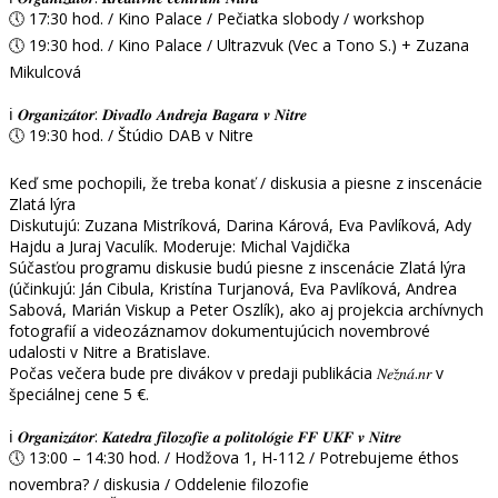
🕔 17:30 hod. / Kino Palace / Pečiatka slobody / workshop
🕔 19:30 hod. / Kino Palace / Ultrazvuk (Vec a Tono S.) + Zuzana
Mikulcová
ℹ️ 𝑶𝒓𝒈𝒂𝒏𝒊𝒛𝒂́𝒕𝒐𝒓: 𝑫𝒊𝒗𝒂𝒅𝒍𝒐 𝑨𝒏𝒅𝒓𝒆𝒋𝒂 𝑩𝒂𝒈𝒂𝒓𝒂 𝒗 𝑵𝒊𝒕𝒓𝒆
🕔 19:30 hod. / Štúdio DAB v Nitre
Keď sme pochopili, že treba konať / diskusia a piesne z inscenácie
Zlatá lýra
Diskutujú: Zuzana Mistríková, Darina Kárová, Eva Pavlíková, Ady
Hajdu a Juraj Vaculík. Moderuje: Michal Vajdička
Súčasťou programu diskusie budú piesne z inscenácie Zlatá lýra
(účinkujú: Ján Cibula, Kristína Turjanová, Eva Pavlíková, Andrea
Sabová, Marián Viskup a Peter Oszlík), ako aj projekcia archívnych
fotografií a videozáznamov dokumentujúcich novembrové
udalosti v Nitre a Bratislave.
Počas večera bude pre divákov v predaji publikácia 𝑁𝑒𝑧̌𝑛𝑎́.𝑛𝑟 v
špeciálnej cene 5 €.
ℹ️ 𝑶𝒓𝒈𝒂𝒏𝒊𝒛𝒂́𝒕𝒐𝒓: 𝑲𝒂𝒕𝒆𝒅𝒓𝒂 𝒇𝒊𝒍𝒐𝒛𝒐𝒇𝒊𝒆 𝒂 𝒑𝒐𝒍𝒊𝒕𝒐𝒍𝒐́𝒈𝒊𝒆 𝑭𝑭 𝑼𝑲𝑭 𝒗 𝑵𝒊𝒕𝒓𝒆
🕔 13:00 – 14:30 hod. / Hodžova 1, H-112 / Potrebujeme éthos
novembra? / diskusia / Oddelenie filozofie