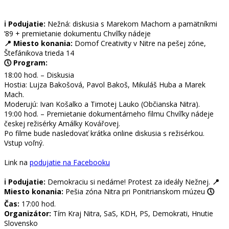
ℹ️ Podujatie:
Nežná: diskusia s Marekom Machom a pamätníkmi
’89 + premietanie dokumentu Chvíľky nádeje
📍 Miesto konania:
Domof Creativity v Nitre na pešej zóne,
Štefánikova trieda 14
🕔 Program:
18:00 hod. – Diskusia
Hostia: Lujza Bakošová, Pavol Bakoš, Mikuláš Huba a Marek
Mach.
Moderujú: Ivan Košalko a Timotej Lauko (Občianska Nitra).
19:00 hod. – Premietanie dokumentárneho filmu Chvíľky nádeje
českej režisérky Amálky Kovářovej.
Po filme bude nasledovať krátka online diskusia s režisérkou.
Vstup voľný.
Link na
podujatie na Facebooku
ℹ️ Podujatie:
Demokraciu si nedáme! Protest za ideály Nežnej.
📍
Miesto konania:
Pešia zóna Nitra pri Ponitrianskom múzeu
🕔
Čas:
17:00 hod.
Organizátor:
Tím Kraj Nitra, SaS, KDH, PS, Demokrati, Hnutie
Slovensko