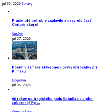
júl 30, 2026
Správy
Prasknuté potrubie zaplavilo a uzavrelo časť
Cintorínskej ul…
Správy
júl 07, 2026
Posun v zámere stavebnej úpravy križovatky pri
Klimaku
Doprava
júl 05, 2026
90 rokov od tragického pádu lietadla na vrchol
zoborskej Pyr…
Čierna skrinka