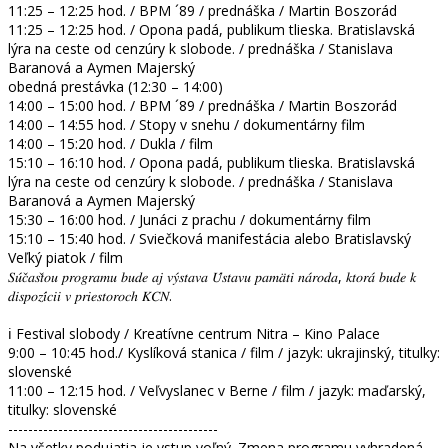
11:25 – 12:25 hod. / BPM ´89 / prednáška / Martin Boszorád
11:25 – 12:25 hod. / Opona padá, publikum tlieska. Bratislavská
lýra na ceste od cenzúry k slobode. / prednáška / Stanislava
Baranová a Aymen Majerský
obedná prestávka (12:30 – 14:00)
14:00 – 15:00 hod. / BPM ´89 / prednáška / Martin Boszorád
14:00 – 14:55 hod. / Stopy v snehu / dokumentárny film
14:00 – 15:20 hod. / Dukla / film
15:10 – 16:10 hod. / Opona padá, publikum tlieska. Bratislavská
lýra na ceste od cenzúry k slobode. / prednáška / Stanislava
Baranová a Aymen Majerský
15:30 – 16:00 hod. / Junáci z prachu / dokumentárny film
15:10 – 15:40 hod. / Sviečková manifestácia alebo Bratislavský
Veľký piatok / film
𝑆𝑢́𝑐̌𝑎𝑠𝑡̌𝑜𝑢 𝑝𝑟𝑜𝑔𝑟𝑎𝑚𝑢 𝑏𝑢𝑑𝑒 𝑎𝑗 𝑣𝑦́𝑠𝑡𝑎𝑣𝑎 𝑈́𝑠𝑡𝑎𝑣𝑢 𝑝𝑎𝑚𝑎̈𝑡𝑖 𝑛𝑎́𝑟𝑜𝑑𝑎, 𝑘𝑡𝑜𝑟𝑎́ 𝑏𝑢𝑑𝑒 𝑘
𝑑𝑖𝑠𝑝𝑜𝑧𝑖́𝑐𝑖𝑖 𝑣 𝑝𝑟𝑖𝑒𝑠𝑡𝑜𝑟𝑜𝑐ℎ 𝐾𝐶𝑁.
ℹ️ Festival slobody / Kreatívne centrum Nitra – Kino Palace
9:00 – 10:45 hod./ Kyslíková stanica / film / jazyk: ukrajinský, titulky:
slovenské
11:00 – 12:15 hod. / Veľvyslanec v Berne / film / jazyk: maďarský,
titulky: slovenské
------------------------------------------
Na všetky podujatia je vstup voľný. Zmena programu vyhradená.