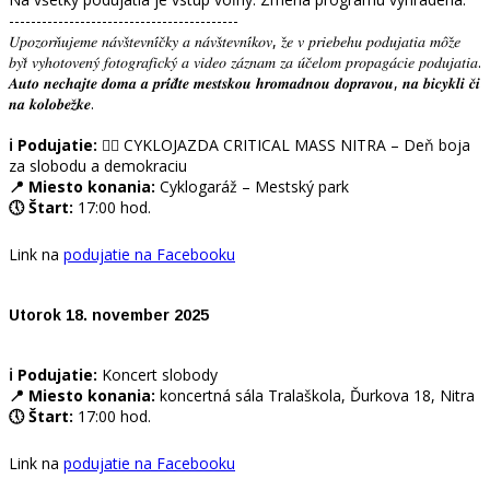
------------------------------------------
𝑈𝑝𝑜𝑧𝑜𝑟𝑛̌𝑢𝑗𝑒𝑚𝑒 𝑛𝑎́𝑣𝑠̌𝑡𝑒𝑣𝑛𝑖́𝑐̌𝑘𝑦 𝑎 𝑛𝑎́𝑣𝑠̌𝑡𝑒𝑣𝑛𝑖́𝑘𝑜𝑣, 𝑧̌𝑒 𝑣 𝑝𝑟𝑖𝑒𝑏𝑒ℎ𝑢 𝑝𝑜𝑑𝑢𝑗𝑎𝑡𝑖𝑎 𝑚𝑜̂𝑧̌𝑒
𝑏𝑦𝑡̌ 𝑣𝑦ℎ𝑜𝑡𝑜𝑣𝑒𝑛𝑦́ 𝑓𝑜𝑡𝑜𝑔𝑟𝑎𝑓𝑖𝑐𝑘𝑦́ 𝑎 𝑣𝑖𝑑𝑒𝑜 𝑧𝑎́𝑧𝑛𝑎𝑚 𝑧𝑎 𝑢́𝑐̌𝑒𝑙𝑜𝑚 𝑝𝑟𝑜𝑝𝑎𝑔𝑎́𝑐𝑖𝑒 𝑝𝑜𝑑𝑢𝑗𝑎𝑡𝑖𝑎.
𝑨𝒖𝒕𝒐 𝒏𝒆𝒄𝒉𝒂𝒋𝒕𝒆 𝒅𝒐𝒎𝒂 𝒂 𝒑𝒓𝒊́𝒅̌𝒕𝒆 𝒎𝒆𝒔𝒕𝒔𝒌𝒐𝒖 𝒉𝒓𝒐𝒎𝒂𝒅𝒏𝒐𝒖 𝒅𝒐𝒑𝒓𝒂𝒗𝒐𝒖, 𝒏𝒂 𝒃𝒊𝒄𝒚𝒌𝒍𝒊 𝒄̌𝒊
𝒏𝒂 𝒌𝒐𝒍𝒐𝒃𝒆𝒛̌𝒌𝒆.
ℹ️ Podujatie:
🚴‍♀️ CYKLOJAZDA CRITICAL MASS NITRA – Deň boja
za slobodu a demokraciu
📍 Miesto konania:
Cyklogaráž – Mestský park
🕔 Štart:
17:00 hod.
Link na
podujatie na Facebooku
Utorok 18. november 2025
ℹ️ Podujatie:
Koncert slobody
📍 Miesto konania:
koncertná sála Tralaškola, Ďurkova 18, Nitra
🕔 Štart:
17:00 hod.
Link na
podujatie na Facebooku