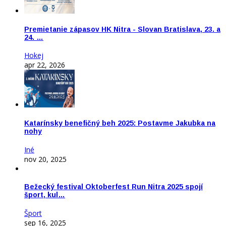
Premietanie zápasov HK Nitra - Slovan Bratislava, 23. a
24. …
Hokej
apr 22, 2026
Katarínsky benefičný beh 2025: Postavme Jakubka na
nohy
Iné
nov 20, 2025
Bežecký festival Oktoberfest Run Nitra 2025 spojí
šport, kul…
Šport
sep 16, 2025