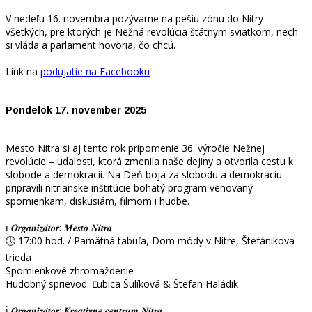
V nedeľu 16. novembra pozývame na pešiu zónu do Nitry
všetkých, pre ktorých je Nežná revolúcia štátnym sviatkom, nech
si vláda a parlament hovoria, čo chcú.
Link na
podujatie na Facebooku
Pondelok 17. november 2025
Mesto Nitra si aj tento rok pripomenie 36. výročie Nežnej
revolúcie – udalosti, ktorá zmenila naše dejiny a otvorila cestu k
slobode a demokracii. Na Deň boja za slobodu a demokraciu
pripravili nitrianske inštitúcie bohatý program venovaný
spomienkam, diskusiám, filmom i hudbe.
ℹ️ 𝑶𝒓𝒈𝒂𝒏𝒊𝒛𝒂́𝒕𝒐𝒓: 𝑴𝒆𝒔𝒕𝒐 𝑵𝒊𝒕𝒓𝒂
🕔 17:00 hod. / Pamätná tabuľa, Dom módy v Nitre, Štefánikova
trieda
Spomienkové zhromaždenie
Hudobný sprievod: Ľubica Šulíková & Štefan Haládik
ℹ️ 𝑶𝒓𝒈𝒂𝒏𝒊𝒛𝒂́𝒕𝒐𝒓: 𝑲𝒓𝒆𝒂𝒕𝒊́𝒗𝒏𝒆 𝒄𝒆𝒏𝒕𝒓𝒖𝒎 𝑵𝒊𝒕𝒓𝒂