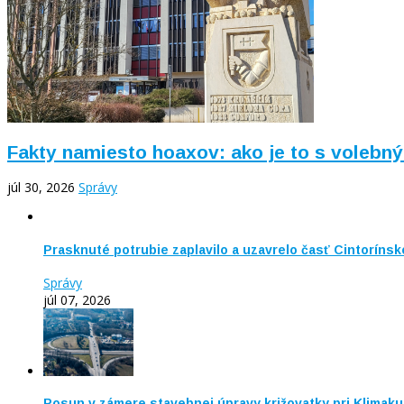
Fakty namiesto hoaxov: ako je to s vole
júl 30, 2026
Správy
Prasknuté potrubie zaplavilo a uzavrelo časť Cintorínsk
Správy
júl 07, 2026
Posun v zámere stavebnej úpravy križovatky pri Klimaku