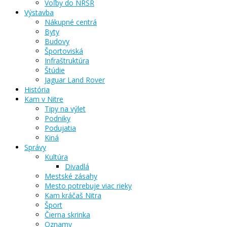
Voľby do NRSR
Výstavba
Nákupné centrá
Byty
Budovy
Športoviská
Infraštruktúra
Štúdie
Jaguar Land Rover
História
Kam v Nitre
Tipy na výlet
Podniky
Podujatia
Kiná
Správy
Kultúra
Divadlá
Mestské zásahy
Mesto potrebuje viac rieky
Kam kráčaš Nitra
Šport
Čierna skrinka
Oznamy