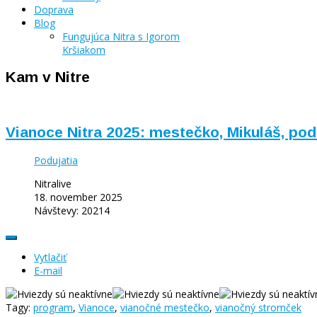
Doprava
Blog
Fungujúca Nitra s Igorom
Kršiakom
Kam v Nitre
Vianoce Nitra 2025: mestečko, Mikuláš, pod
Podujatia
Nitralive
18. november 2025
Návštevy: 20214
Vytlačiť
E-mail
Tagy:
program
,
Vianoce
,
vianočné mestečko
,
vianočný stromček