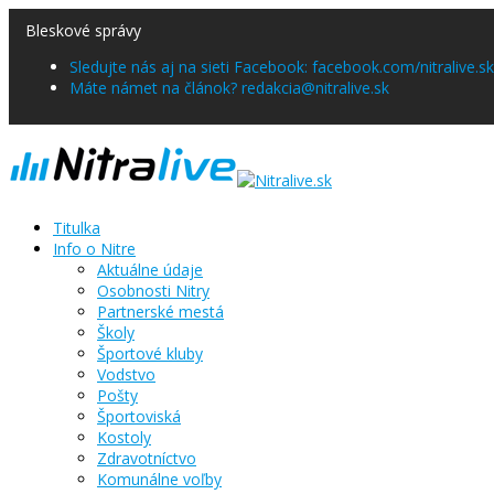
Bleskové správy
Sledujte nás aj na sieti Facebook: facebook.com/nitralive.sk
Máte námet na článok? redakcia@nitralive.sk
Titulka
Info o Nitre
Aktuálne údaje
Osobnosti Nitry
Partnerské mestá
Školy
Športové kluby
Vodstvo
Pošty
Športoviská
Kostoly
Zdravotníctvo
Komunálne voľby