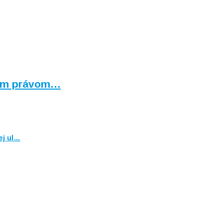
bným právom…
ej ul…