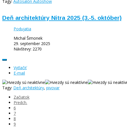
Tagy:
Autosalón Autoshow
Deň architektúry Nitra 2025 (3.-5. október)
Podujatia
Michal Šimonek
29. september 2025
Návštevy: 2270
Vytlačiť
E-mail
Tagy:
Deň architektúry
,
pivovar
Začiatok
Predch.
6
7
8
9