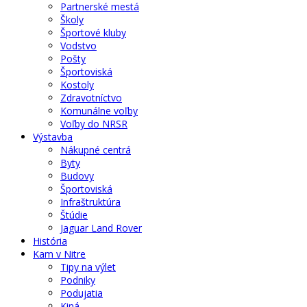
Partnerské mestá
Školy
Športové kluby
Vodstvo
Pošty
Športoviská
Kostoly
Zdravotníctvo
Komunálne voľby
Voľby do NRSR
Výstavba
Nákupné centrá
Byty
Budovy
Športoviská
Infraštruktúra
Štúdie
Jaguar Land Rover
História
Kam v Nitre
Tipy na výlet
Podniky
Podujatia
Kiná