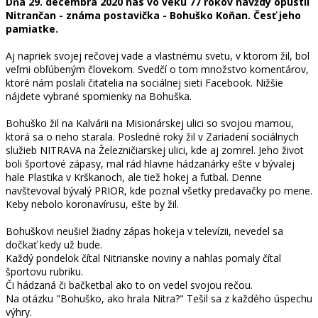
Dňa 29. decembra 2020 nás vo veku 77 rokov navždy opustil
Nitrančan - známa postavička - Bohuško Koňan. Česť jeho
pamiatke.
Aj napriek svojej rečovej vade a vlastnému svetu, v ktorom žil, bol
veľmi obľúbeným človekom. Svedčí o tom množstvo komentárov,
ktoré nám poslali čitatelia na sociálnej sieti Facebook. Nižšie
nájdete vybrané spomienky na Bohuška.
Bohuško žil na Kalvárii na Misionárskej ulici so svojou mamou,
ktorá sa o neho starala. Posledné roky žil v Zariadení sociálnych
služieb NITRAVA na Železničiarskej ulici, kde aj zomrel. Jeho život
boli športové zápasy, mal rád hlavne hádzanárky ešte v bývalej
hale Plastika v Krškanoch, ale tiež hokej a futbal. Denne
navštevoval bývalý PRIOR, kde poznal všetky predavačky po mene.
Keby nebolo koronavírusu, ešte by žil.
Bohuškovi neušiel žiadny zápas hokeja v televízii, nevedel sa
dočkať kedy už bude.
Každý pondelok čítal Nitrianske noviny a nahlas pomaly čítal
športovu rubriku.
Či hádzaná či bačketbal ako to on vedel svojou rečou.
Na otázku "Bohuško, ako hrala Nitra?" Tešil sa z každého úspechu
výhry.