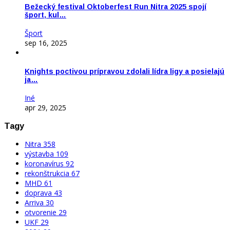
Bežecký festival Oktoberfest Run Nitra 2025 spojí
šport, kul…
Šport
sep 16, 2025
Knights poctivou prípravou zdolali lídra ligy a posielajú
ja…
Iné
apr 29, 2025
Tagy
Nitra
358
výstavba
109
koronavírus
92
rekonštrukcia
67
MHD
61
doprava
43
Arriva
30
otvorenie
29
UKF
29