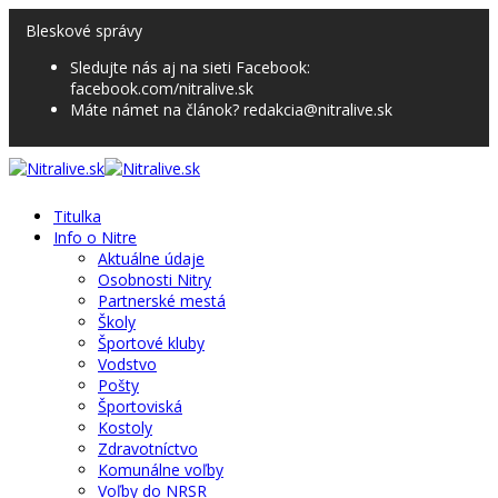
Bleskové správy
Sledujte nás aj na sieti Facebook:
facebook.com/nitralive.sk
Máte námet na článok? redakcia@nitralive.sk
Titulka
Info o Nitre
Aktuálne údaje
Osobnosti Nitry
Partnerské mestá
Školy
Športové kluby
Vodstvo
Pošty
Športoviská
Kostoly
Zdravotníctvo
Komunálne voľby
Voľby do NRSR