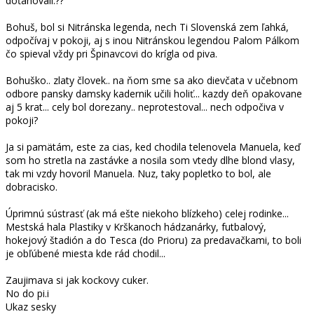
doťahovali.??
Bohuš, bol si Nitránska legenda, nech Ti Slovenská zem ľahká,
odpočívaj v pokoji, aj s inou Nitránskou legendou Palom Pálkom
čo spieval vždy pri Špinavcovi do krígla od piva.
Bohuško.. zlaty človek.. na ňom sme sa ako dievčata v učebnom
odbore pansky damsky kadernik učili holiť... kazdy deň opakovane
aj 5 krat... cely bol dorezany.. neprotestoval... nech odpočiva v
pokoji?
Ja si pamätám, este za cias, ked chodila telenovela Manuela, keď
som ho stretla na zastávke a nosila som vtedy dlhe blond vlasy,
tak mi vzdy hovoril Manuela. Nuz, taky popletko to bol, ale
dobracisko.
Úprimnú sústrasť (ak má ešte niekoho blízkeho) celej rodinke...
Mestská hala Plastiky v Krškanoch hádzanárky, futbalový,
hokejový štadión a do Tesca (do Prioru) za predavačkami, to boli
je obľúbené miesta kde rád chodil...
Zaujimava si jak kockovy cuker.
No do pi.i
Ukaz sesky