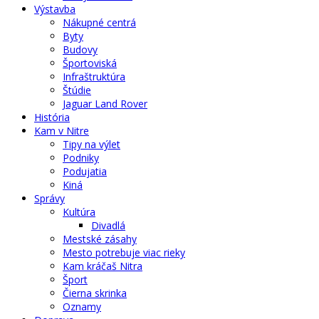
Výstavba
Nákupné centrá
Byty
Budovy
Športoviská
Infraštruktúra
Štúdie
Jaguar Land Rover
História
Kam v Nitre
Tipy na výlet
Podniky
Podujatia
Kiná
Správy
Kultúra
Divadlá
Mestské zásahy
Mesto potrebuje viac rieky
Kam kráčaš Nitra
Šport
Čierna skrinka
Oznamy