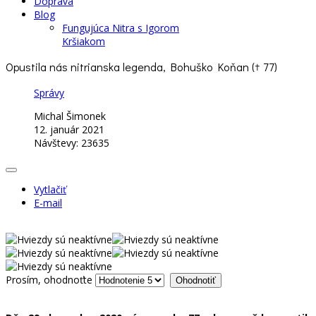
Doprava
Blog
Fungujúca Nitra s Igorom
Kršiakom
Opustila nás nitrianska legenda, Bohuško Koňan († 77)
Správy
Michal Šimonek
12. január 2021
Návštevy: 23635
Vytlačiť
E-mail
Prosím, ohodnoťte