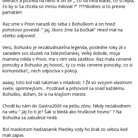
dverách a pozrela na neho A on že ,, čo na mna kukáš, čo si tepla,
čo by si Sa chcela so mnou milovať ?” ????dodnes si to presne
pamätám
Raz sme v Priori narazili do seba s Bohuškom a on hneď
pohotovo povedal :" Jaj, čkoro žme ša bočkali" Hneď mal na
všetko odpoveď.
Veru, Bohusko je nezabudnuteĺna legenda, posledne roky zil v
zariadeni soc.sluzieb na železničiarskej. Veĺký dobrák, moja
mamina robila v Priori, ma s ním vela zázitkov. Raz mala cervené
ponozky a Bohusko jej hovorí,, ty co más cervene ponozky, co si
komunistka?,, nech odpociva v pokoji.
aaaaj, toto bol náš talizman v mladosti. ? Žil vo svojom vlastnom
svete, úprimnejšom... Pozdravil a prihovoril sa snáď každému.
Bohuško, dúfam, že si na krajšom mieste.
Chodil ku nám do Gastra2000 na pešiu zónu. Nikdy nezabudnem
na vetu " Jáj čo ti je? Šak si bledá ako hruškové hovno" ? Na
Bohuška sa zabudnúť nedá.
Bol maskotom hadzanarok Plastiky vzdy ho brali zo sebou ked
mali zapas.