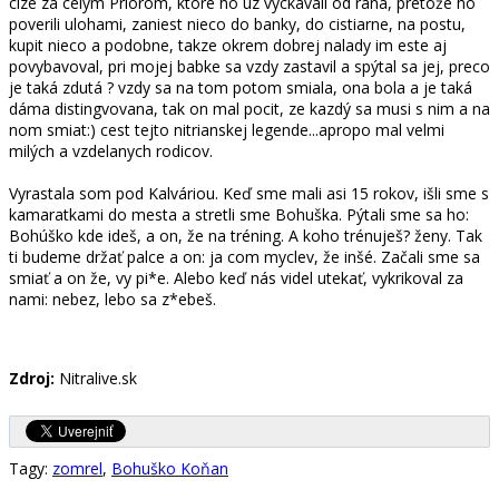
cize za celým Priorom, ktoré ho uz vyckavali od rána, pretože ho
poverili ulohami, zaniest nieco do banky, do cistiarne, na postu,
kupit nieco a podobne, takze okrem dobrej nalady im este aj
povybavoval, pri mojej babke sa vzdy zastavil a spýtal sa jej, preco
je taká zdutá ? vzdy sa na tom potom smiala, ona bola a je taká
dáma distingvovana, tak on mal pocit, ze kazdý sa musi s nim a na
nom smiat:) cest tejto nitrianskej legende...apropo mal velmi
milých a vzdelanych rodicov.
Vyrastala som pod Kalváriou. Keď sme mali asi 15 rokov, išli sme s
kamaratkami do mesta a stretli sme Bohuška. Pýtali sme sa ho:
Bohúško kde ideš, a on, že na tréning. A koho trénuješ? ženy. Tak
ti budeme držať palce a on: ja com myclev, že inšé. Začali sme sa
smiať a on že, vy pi*e. Alebo keď nás videl utekať, vykrikoval za
nami: nebez, lebo sa z*ebeš.
Zdroj:
Nitralive.sk
Tagy:
zomrel
,
Bohuško Koňan