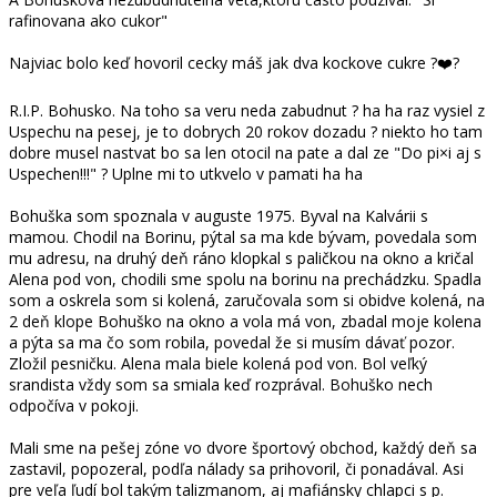
rafinovana ako cukor"
Najviac bolo keď hovoril cecky máš jak dva kockove cukre ?❤️?
R.I.P. Bohusko. Na toho sa veru neda zabudnut ? ha ha raz vysiel z
Uspechu na pesej, je to dobrych 20 rokov dozadu ? niekto ho tam
dobre musel nastvat bo sa len otocil na pate a dal ze "Do pi×i aj s
Uspechen!!!" ? Uplne mi to utkvelo v pamati ha ha
Bohuška som spoznala v auguste 1975. Byval na Kalvárii s
mamou. Chodil na Borinu, pýtal sa ma kde bývam, povedala som
mu adresu, na druhý deň ráno klopkal s paličkou na okno a kričal
Alena pod von, chodili sme spolu na borinu na prechádzku. Spadla
som a oskrela som si kolená, zaručovala som si obidve kolená, na
2 deň klope Bohuško na okno a vola má von, zbadal moje kolena
a pýta sa ma čo som robila, povedal že si musím dávať pozor.
Zložil pesničku. Alena mala biele kolená pod von. Bol veľký
srandista vždy som sa smiala keď rozprával. Bohuško nech
odpočíva v pokoji.
Mali sme na pešej zóne vo dvore športový obchod, každý deň sa
zastavil, popozeral, podľa nálady sa prihovoril, či ponadával. Asi
pre veľa ľudí bol takým talizmanom, aj mafiánsky chlapci s p.