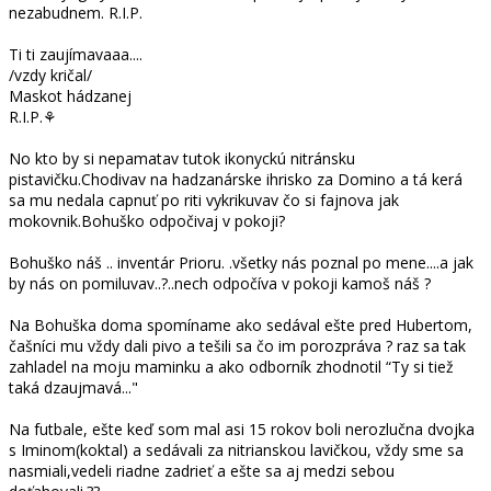
nezabudnem. R.I.P.
Ti ti zaujímavaaa....
/vzdy kričal/
Maskot hádzanej
R.I.P.⚘
No kto by si nepamatav tutok ikonyckú nitránsku
pistavičku.Chodivav na hadzanárske ihrisko za Domino a tá kerá
sa mu nedala capnuť po riti vykrikuvav čo si fajnova jak
mokovnik.Bohuško odpočivaj v pokoji?
Bohuško náš .. inventár Prioru. .všetky nás poznal po mene....a jak
by nás on pomiluvav..?..nech odpočíva v pokoji kamoš náš ?
Na Bohuška doma spomíname ako sedával ešte pred Hubertom,
čašníci mu vždy dali pivo a tešili sa čo im porozpráva ? raz sa tak
zahladel na moju maminku a ako odborník zhodnotil “Ty si tiež
taká dzaujmavá..."
Na futbale, ešte keď som mal asi 15 rokov boli nerozlučna dvojka
s Iminom(koktal) a sedávali za nitrianskou lavičkou, vždy sme sa
nasmiali,vedeli riadne zadrieť a ešte sa aj medzi sebou