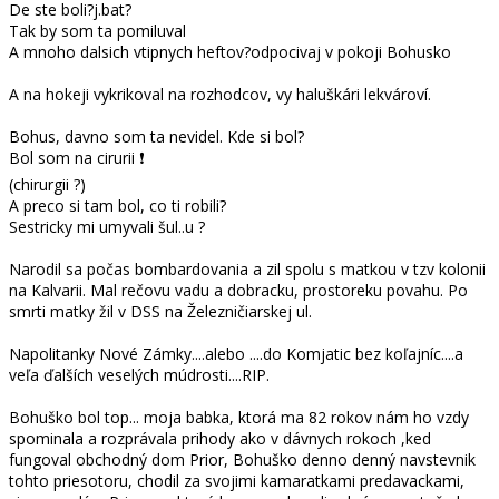
De ste boli?j.bat?
Tak by som ta pomiluval
A mnoho dalsich vtipnych heftov?odpocivaj v pokoji Bohusko
A na hokeji vykrikoval na rozhodcov, vy haluškári lekvároví.
Bohus, davno som ta nevidel. Kde si bol?
Bol som na cirurii ❗
(chirurgii ?)
A preco si tam bol, co ti robili?
Sestricky mi umyvali šul..u ?
Narodil sa počas bombardovania a zil spolu s matkou v tzv kolonii
na Kalvarii. Mal rečovu vadu a dobracku, prostoreku povahu. Po
smrti matky žil v DSS na Železničiarskej ul.
Napolitanky Nové Zámky....alebo ....do Komjatic bez koľajníc....a
veľa ďalších veselých múdrosti....RIP.
Bohuško bol top... moja babka, ktorá ma 82 rokov nám ho vzdy
spominala a rozprávala prihody ako v dávnych rokoch ,ked
fungoval obchodný dom Prior, Bohuško denno denný navstevnik
tohto priesotoru, chodil za svojimi kamaratkami predavackami,