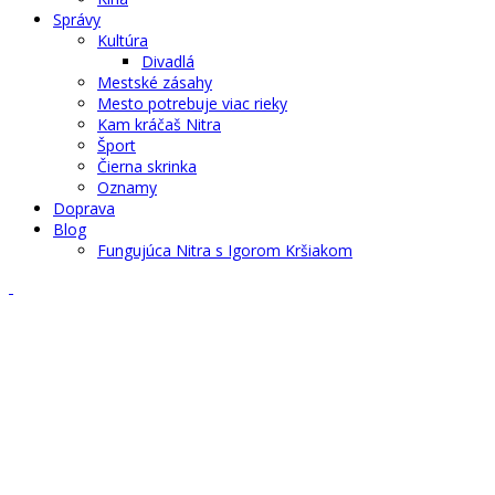
Správy
Kultúra
Divadlá
Mestské zásahy
Mesto potrebuje viac rieky
Kam kráčaš Nitra
Šport
Čierna skrinka
Oznamy
Doprava
Blog
Fungujúca Nitra s Igorom Kršiakom