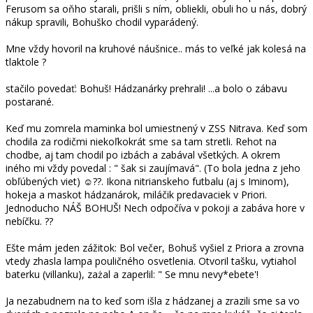
Ferusom sa oňho starali, prišli s ním, obliekli, obuli ho u nás, dobrý
nákup spravili, Bohuško chodil vyparádený.
Mne vždy hovoril na kruhové náušnice.. más to veľké jak kolesá na
tlaktole ?
stačilo povedať: Bohuš! Hádzanárky prehrali! ...a bolo o zábavu
postarané.
Keď mu zomrela maminka bol umiestnený v ZSS Nitrava. Keď som
chodila za rodičmi niekoľkokrát sme sa tam stretli. Rehot na
chodbe, aj tam chodil po izbách a zabával všetkých. A okrem
iného mi vždy povedal : " šak si zaujímavá". (To bola jedna z jeho
obľúbených viet) ☺️??. Ikona nitrianskeho futbalu (aj s Iminom),
hokeja a maskot hádzanárok, miláčik predavaciek v Priori.
Jednoducho NÁŠ BOHUŠ! Nech odpočíva v pokoji a zabáva hore v
nebíčku. ??
Ešte mám jeden zážitok: Bol večer, Bohuš vyšiel z Priora a zrovna
vtedy zhasla lampa pouličného osvetlenia. Otvoril tašku, vytiahol
baterku (villanku), zażal a zaperlil: " Se mnu nevy*ebete'!
Ja nezabudnem na to keď som išla z hádzanej a zrazili sme sa vo