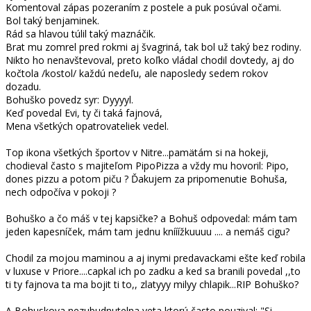
Komentoval zápas pozeraním z postele a puk posúval očami.
Bol taký benjaminek.
Rád sa hlavou túlil taký maznáčik.
Brat mu zomrel pred rokmi aj švagriná, tak bol už taký bez rodiny.
Nikto ho nenavštevoval, preto koľko vládal chodil dovtedy, aj do
kočtola /kostol/ každú nedeľu, ale naposledy sedem rokov
dozadu.
Bohuško povedz syr: Dyyyyl.
Keď povedal Evi, ty či taká fajnová,
Mena všetkých opatrovateliek vedel.
Top ikona všetkých športov v Nitre...pamätám si na hokeji,
chodieval často s majiteľom PipoPizza a vždy mu hovoril: Pipo,
dones pizzu a potom piču ? Ďakujem za pripomenutie Bohuša,
nech odpočíva v pokoji ?
Bohuško a čo máš v tej kapsičke? a Bohuš odpovedal: mám tam
jeden kapesníček, mám tam jednu knííížkuuuu .... a nemáš cigu?
Chodil za mojou maminou a aj inymi predavackami ešte keď robila
v luxuse v Priore....capkal ich po zadku a ked sa branili povedal ,,to
ti ty fajnova ta ma bojit ti to,, zlatyyy milyy chlapik...RIP Bohuško?
A Bohuskova nezubudnutelna veta,ktorú často pouzival: "Si