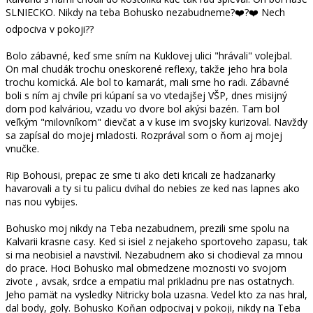
SLNIECKO. Nikdy na teba Bohusko nezabudneme?❤️?❤️ Nech
odpociva v pokoji??
Bolo zábavné, keď sme sním na Kuklovej ulici "hrávali" volejbal.
On mal chudák trochu oneskorené reflexy, takže jeho hra bola
trochu komická. Ale bol to kamarát, mali sme ho radi. Zábavné
boli s ním aj chvíle pri kúpaní sa vo vtedajšej VŠP, dnes misijný
dom pod kalváriou, vzadu vo dvore bol akýsi bazén. Tam bol
veľkým "milovníkom" dievčat a v kuse im svojsky kurizoval. Navždy
sa zapísal do mojej mladosti. Rozprával som o ňom aj mojej
vnučke.
Rip Bohousi, prepac ze sme ti ako deti kricali ze hadzanarky
havarovali a ty si tu palicu dvihal do nebies ze ked nas lapnes ako
nas nou vybijes.
Bohusko moj nikdy na Teba nezabudnem, prezili sme spolu na
Kalvarii krasne casy. Ked si isiel z nejakeho sportoveho zapasu, tak
si ma neobisiel a navstivil. Nezabudnem ako si chodieval za mnou
do prace. Hoci Bohusko mal obmedzene moznosti vo svojom
zivote , avsak, srdce a empatiu mal prikladnu pre nas ostatnych.
Jeho pamät na vysledky Nitricky bola uzasna. Vedel kto za nas hral,
dal body, goly. Bohusko Koňan odpocivaj v pokoji, nikdy na Teba