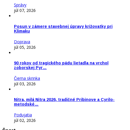
Správy
júl 07, 2026
Posun v zámere stavebnej úpravy križovatky pri
Klimaku
Doprava
júl 05, 2026
90 rokov od tragického pádu lietadla na vrchol
zoborskej Pyr…
Čierna skrinka
júl 03, 2026
Nitra, milá Nitra 2026, tradičné Pribinove a Cyrilo-
metodské…
Podujatia
júl 02, 2026