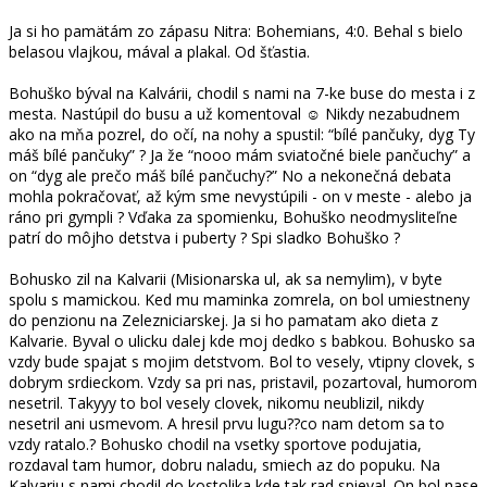
Ja si ho pamätám zo zápasu Nitra: Bohemians, 4:0. Behal s bielo
belasou vlajkou, mával a plakal. Od šťastia.
Bohuško býval na Kalvárii, chodil s nami na 7-ke buse do mesta i z
mesta. Nastúpil do busu a už komentoval ☺️ Nikdy nezabudnem
ako na mňa pozrel, do očí, na nohy a spustil: “bílé pančuky, dyg Ty
máš bílé pančuky” ? Ja že “nooo mám sviatočné biele pančuchy” a
on “dyg ale prečo máš bílé pančuchy?” No a nekonečná debata
mohla pokračovať, až kým sme nevystúpili - on v meste - alebo ja
ráno pri gympli ? Vďaka za spomienku, Bohuško neodmysliteľne
patrí do môjho detstva i puberty ? Spi sladko Bohuško ?
Bohusko zil na Kalvarii (Misionarska ul, ak sa nemylim), v byte
spolu s mamickou. Ked mu maminka zomrela, on bol umiestneny
do penzionu na Zelezniciarskej. Ja si ho pamatam ako dieta z
Kalvarie. Byval o ulicku dalej kde moj dedko s babkou. Bohusko sa
vzdy bude spajat s mojim detstvom. Bol to vesely, vtipny clovek, s
dobrym srdieckom. Vzdy sa pri nas, pristavil, pozartoval, humorom
nesetril. Takyyy to bol vesely clovek, nikomu neublizil, nikdy
nesetril ani usmevom. A hresil prvu lugu??co nam detom sa to
vzdy ratalo.? Bohusko chodil na vsetky sportove podujatia,
rozdaval tam humor, dobru naladu, smiech az do popuku. Na
Kalvariu s nami chodil do kostolika kde tak rad spieval. On bol nase