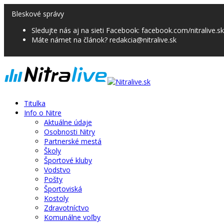
Bleskové správy
Sledujte nás aj na sieti Facebook: facebook.com/nitralive.sk
Máte námet na článok? redakcia@nitralive.sk
Titulka
Info o Nitre
Aktuálne údaje
Osobnosti Nitry
Partnerské mestá
Školy
Športové kluby
Vodstvo
Pošty
Športoviská
Kostoly
Zdravotníctvo
Komunálne voľby