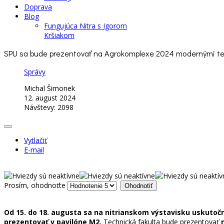
Doprava
Blog
Fungujúca Nitra s Igorom
Kršiakom
SPU sa bude prezentovať na Agrokomplexe 2024 modernými t
Správy
Michal Šimonek
12. august 2024
Návštevy: 2098
Vytlačiť
E-mail
Prosím, ohodnoťte
Od 15. do 18. augusta sa na nitrianskom výstavisku uskutoč
prezentovať v pavilóne M2.
Technická fakulta bude prezentovať