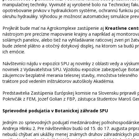
manipulačnej techniky. Vyvinuté aj vyrobené bolo na Technickej faku
opotrebovanie prvkov v hydraulickom systéme, ochrannú funkciu pois
okruhu hydrauliky. Výhodou je možnosť automatickej simulácie pr
Prvýkrát bude mať na Agrokomplexe zastúpenie aj
Kreatívne cen
nástrojom pre precízne mapovanie krajiny a napríklad aj monitorova
solárnych panelov, alebo tiež na vyhľadávanie raticovej zveri pri ž
bude zelené plátno a otočný dotykový displej, na ktorom sa budú pr
ich emócie.
Návštevníci nájdu v expozícii SPU aj novinky z oblasti vedy a výsku
noviniek z Vydavateľstva SPU. Výzdobu expozície zabezpečuje Botani
záujemcov bezplatné merania telesnej stavby, množstva telesného t
traktore pod vedením inštruktorov autoškoly Akadémia.
Predstavitelia Zastúpenia Európskej komisie na Slovensku pripravili 
Pokrivčák z FEM, Jozef Golian z FBP, zástupca študentov Maroš Gerg
Sprievodné podujatia v Botanickej záhrade SPU
Jedným zo sprievodných podujatí medzinárodnej poľnohospodárskej 
Andreja Hlinku 2. Pre návštevníkov budú od 15. do 17. augusta pr
nebudú chýbať ani ukážky menej známych druhov záhradníckych plodí