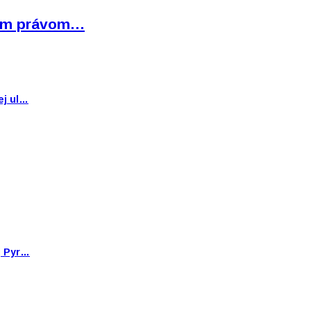
bným právom…
ej ul…
j Pyr…