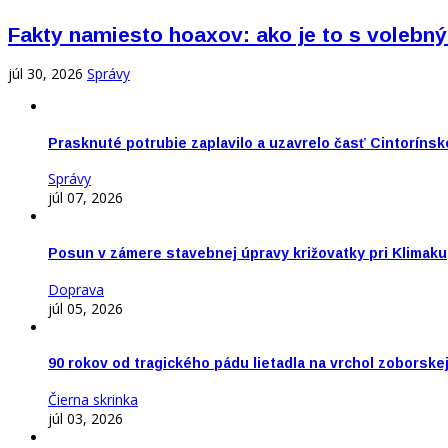
Fakty namiesto hoaxov: ako je to s vole
júl 30, 2026
Správy
Prasknuté potrubie zaplavilo a uzavrelo časť Cintorínsk
Správy
júl 07, 2026
Posun v zámere stavebnej úpravy križovatky pri Klimaku
Doprava
júl 05, 2026
90 rokov od tragického pádu lietadla na vrchol zoborske
Čierna skrinka
júl 03, 2026