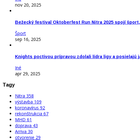
nov 20, 2025
Bežecký festival Oktoberfest Run Nitra 2025 spojí šport
Šport
sep 16, 2025
Knights poctivou prípravou zdolali lídra ligy a posielajú 
Iné
apr 29, 2025
Tagy
Nitra
358
výstavba
109
koronavírus
92
rekonštrukcia
67
MHD
61
doprava
43
Arriva
30
otvorenie
29