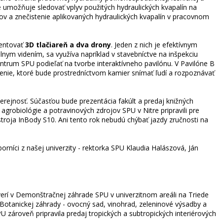
ie umožňuje sledovať vplyv použitých hydraulických kvapalín na
ov a znečistenie aplikovaných hydraulických kvapalín v pracovnom
zentovať
3D tlačiareň a dva drony
. Jeden z nich je efektívnym
nym videním, sa využíva napríklad v stavebníctve na inšpekciu
entrum SPU podieľať na tvorbe interaktívneho pavilónu. V Pavilóne B
denie, ktoré bude prostredníctvom kamier snímať ľudí a rozpoznávať
verejnosť. Súčasťou bude prezentácia fakúlt a predaj knižných
grobiológie a potravinových zdrojov SPU v Nitre pripravili pre
roja InBody S10. Ani tento rok nebudú chýbať jazdy zručnosti na
orníci z našej univerzity - rektorka SPU Klaudia Halászová, Ján
rí v Demonštračnej záhrade SPU v univerzitnom areáli na Triede
otanickej záhrady - ovocný sad, vinohrad, zeleninové výsadby a
zároveň pripravila predaj tropických a subtropických interiérových