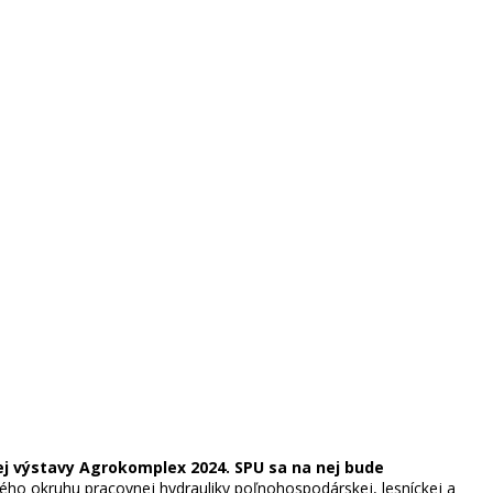
ej výstavy Agrokomplex 2024. SPU sa na nej bude
ého okruhu pracovnej hydrauliky poľnohospodárskej, lesníckej a