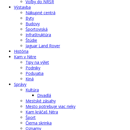
Voľby do NRSR
Výstavba
Nákupné centrá
Byty
Budovy
Športoviská
Infraštruktúra
Štúdie
Jaguar Land Rover
História
Kam v Nitre
Tipy na výlet
Podniky
Podujatia
Kiná
Správy
Kultúra
Divadlá
Mestské zásahy
Mesto potrebuje viac rieky
Kam kráčaš Nitra
Šport
Čierna skrinka
Oznamy