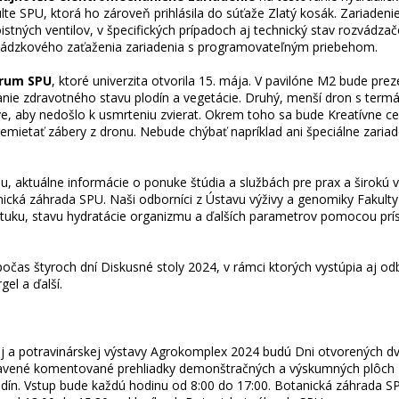
lte SPU, ktorá ho zároveň prihlásila do súťaže Zlatý kosák. Zariaden
tných ventilov, v špecifických prípadoch aj technický stav rozvádzač
evádzkového zaťaženia zariadenia s programovateľným priebehom.
trum SPU
, ktoré univerzita otvorila 15. mája. V pavilóne M2 bude pre
nie zdravotného stavu plodín a vegetácie. Druhý, menší dron s termál
atve, aby nedošlo k usmrteniu zvierat. Okrem toho sa bude Kreatívne c
emietať zábery z dronu. Nebude chýbať napríklad ani špeciálne zaria
mu, aktuálne informácie o ponuke štúdia a službách pre prax a širokú 
cká záhrada SPU. Naši odborníci z Ústavu výživy a genomiky Fakulty a
uku, stavu hydratácie organizmu a ďalších parametrov pomocou príst
počas štyroch dní Diskusné stoly 2024, v rámci ktorých vystúpia aj odb
el a ďalší.
a potravinárskej výstavy Agrokomplex 2024 budú Dni otvorených dve
ipravené komentované prehliadky demonštračných a výskumných plôch B
n. Vstup bude každú hodinu od 8:00 do 17:00. Botanická záhrada SPU 