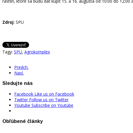
rastlín, ktoré sa budú dať kúpiť 15. a 16. augusta od 10:00 do 12:00
Zdroj:
SPU
Tagy:
SPU
,
Agrokomplex
Predch.
Nasl.
Sledujte nás
Facebook
Like us on Facebook
Twitter
Follow us on Twitter
Youtube
Subscribe on Youtube
Obľúbené články