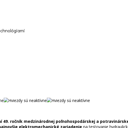
echnológiami
ní 49. ročník medzinárodnej poľnohospodárskej a potravinársk
najnovšie elektromechanické zariadenie
na testovanie hydraulick