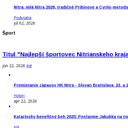
Nitra, milá Nitra 2026, tradičné Pribinove a Cyrilo-meto
Podujatia
júl 02, 2026
Šport
Titul "Najlepší športovec Nitrianskeho kra
jún 22, 2026
Iné
Premietanie zápasov HK Nitra - Slovan Bratislava, 23. a 
Hokej
apr 22, 2026
Katarínsky benefičný beh 2025: Postavme Jakubka na n
Iné