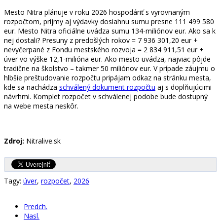
Mesto Nitra plánuje v roku 2026 hospodáriť s vyrovnaným
rozpočtom, príjmy aj výdavky dosiahnu sumu presne 111 499 580
eur. Mesto Nitra oficiálne uvádza sumu 134-miliónov eur. Ako sa k
nej dostali? Presuny z predošlých rokov = 7 936 301,20 eur +
nevyčerpané z Fondu mestského rozvoja = 2 834 911,51 eur +
úver vo výške 12,1-milióna eur. Ako mesto uvádza, najviac pôjde
tradične na školstvo – takmer 50 miliónov eur. V prípade záujmu o
hlbšie preštudovanie rozpočtu pripájam odkaz na stránku mesta,
kde sa nachádza
schválený dokument rozpočtu
aj s doplňujúcimi
návrhmi. Komplet rozpočet v schválenej podobe bude dostupný
na webe mesta neskôr.
Zdroj:
Nitralive.sk
Tagy:
úver
,
rozpočet
,
2026
Predch.
Nasl.