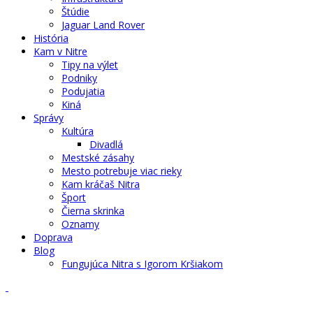
Štúdie
Jaguar Land Rover
História
Kam v Nitre
Tipy na výlet
Podniky
Podujatia
Kiná
Správy
Kultúra
Divadlá
Mestské zásahy
Mesto potrebuje viac rieky
Kam kráčaš Nitra
Šport
Čierna skrinka
Oznamy
Doprava
Blog
Fungujúca Nitra s Igorom Kršiakom