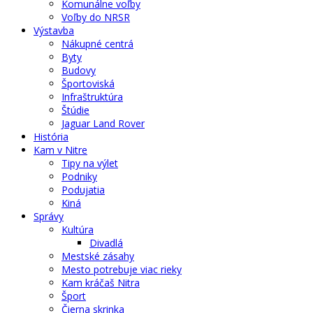
Komunálne voľby
Voľby do NRSR
Výstavba
Nákupné centrá
Byty
Budovy
Športoviská
Infraštruktúra
Štúdie
Jaguar Land Rover
História
Kam v Nitre
Tipy na výlet
Podniky
Podujatia
Kiná
Správy
Kultúra
Divadlá
Mestské zásahy
Mesto potrebuje viac rieky
Kam kráčaš Nitra
Šport
Čierna skrinka