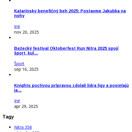
Katarínsky benefičný beh 2025: Postavme Jakubka na
nohy
Iné
nov 20, 2025
Bežecký festival Oktoberfest Run Nitra 2025 spojí
šport, kul…
Šport
sep 16, 2025
Knights poctivou prípravou zdolali lídra ligy a posielajú
ja…
Iné
apr 29, 2025
Tagy
Nitra
358