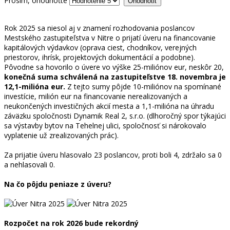
Prosím, ohodnoťte
Rok 2025 sa niesol aj v znamení rozhodovania poslancov
Mestského zastupiteľstva v Nitre o prijatí úveru na financovanie
kapitálových výdavkov (oprava ciest, chodníkov, verejných
priestorov, ihrísk, projektových dokumentácií a podobne).
Pôvodne sa hovorilo o úvere vo výške 25-miliónov eur, neskôr 20,
konečná suma schválená na zastupiteľstve 18. novembra je
12,1-milióna eur.
Z tejto sumy pôjde 10-miliónov na spomínané
investície, milión eur na financovanie nerealizovaných a
neukončených investičných akcií mesta a 1,1-milióna na úhradu
záväzku spoločnosti Dynamik Real 2, s.r.o. (dlhoročný spor týkajúci
sa výstavby bytov na Tehelnej ulici, spoločnosť si nárokovalo
vyplatenie už zrealizovaných prác).
Za prijatie úveru hlasovalo 23 poslancov, proti boli 4, zdržalo sa 0
a nehlasovali 0.
Na čo pôjdu peniaze z úveru?
Rozpočet na rok 2026 bude rekordný