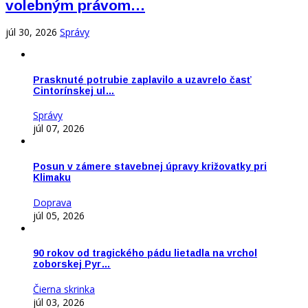
volebným právom…
júl 30, 2026
Správy
Prasknuté potrubie zaplavilo a uzavrelo časť
Cintorínskej ul…
Správy
júl 07, 2026
Posun v zámere stavebnej úpravy križovatky pri
Klimaku
Doprava
júl 05, 2026
90 rokov od tragického pádu lietadla na vrchol
zoborskej Pyr…
Čierna skrinka
júl 03, 2026