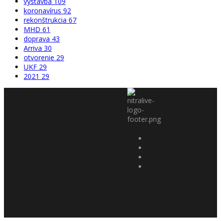
výstavba
109
koronavírus
92
rekonštrukcia
67
MHD
61
doprava
43
Arriva
30
otvorenie
29
UKF
29
2021
29