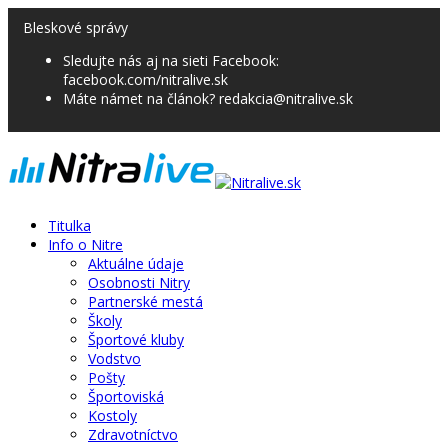
Bleskové správy
Sledujte nás aj na sieti Facebook:
facebook.com/nitralive.sk
Máte námet na článok? redakcia@nitralive.sk
Titulka
Info o Nitre
Aktuálne údaje
Osobnosti Nitry
Partnerské mestá
Školy
Športové kluby
Vodstvo
Pošty
Športoviská
Kostoly
Zdravotníctvo