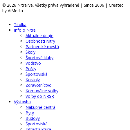
© 2026 Nitralive, všetky práva vyhradené | Since 2006 | Created
by AiMedia
Titulka
Info o Nitre
Aktuálne údaje
Osobnosti Nitry
Partnerské mestá
Školy
Športové kluby
Vodstvo
Pošty
Športoviská
Kostoly
Zdravotníctvo
Komunálne voľby
Voľby do NRSR
Výstavba
Nákupné centrá
Byty
Budovy
Športoviská
Infraštruktúra