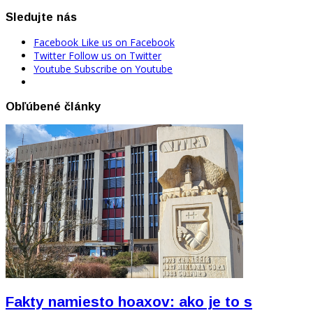
Sledujte nás
Facebook
Like us on Facebook
Twitter
Follow us on Twitter
Youtube
Subscribe on Youtube
Obľúbené články
Fakty namiesto hoaxov: ako je to s