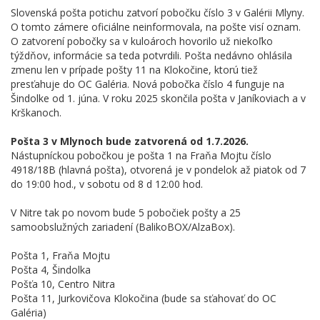
Slovenská pošta potichu zatvorí pobočku číslo 3 v Galérii Mlyny.
O tomto zámere oficiálne neinformovala, na pošte visí oznam.
O zatvorení pobočky sa v kuloároch hovorilo už niekoľko
týždňov, informácie sa teda potvrdili. Pošta nedávno ohlásila
zmenu len v prípade pošty 11 na Klokočine, ktorú tiež
presťahuje do OC Galéria. Nová pobočka číslo 4 funguje na
Šindolke od 1. júna. V roku 2025 skončila pošta v Janíkoviach a v
Krškanoch.
Pošta 3 v Mlynoch bude zatvorená od 1.7.2026.
Nástupníckou pobočkou je pošta 1 na Fraňa Mojtu číslo
4918/18B (hlavná pošta), otvorená je v pondelok až piatok od 7
do 19:00 hod., v sobotu od 8 d 12:00 hod.
V Nitre tak po novom bude 5 pobočiek pošty a 25
samoobslužných zariadení (BalikoBOX/AlzaBox).
Pošta 1, Fraňa Mojtu
Pošta 4, Šindolka
Pošťa 10, Centro Nitra
Pošta 11, Jurkovičova Klokočina (bude sa sťahovať do OC
Galéria)