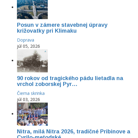
Posun v zámere stavebnej úpravy
križovatky pri Klimaku
Doprava
júl 05, 2026
90 rokov od tragického pádu lietadla na
vrchol zoborskej Pyr…
Čierna skrinka
júl 03, 2026
Nitra, milá Nitra 2026, tradičné Pribinove a
Cyrilo-metodské…