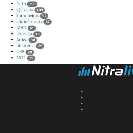
Nitra
358
výstavba
109
koronavírus
92
rekonštrukcia
67
MHD
61
doprava
43
Arriva
30
otvorenie
29
UKF
29
2021
29