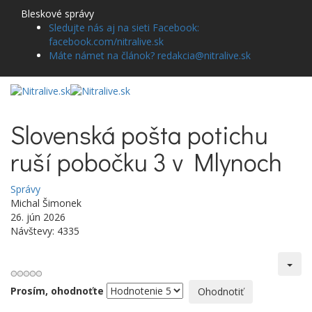
Bleskové správy
Sledujte nás aj na sieti Facebook:
facebook.com/nitralive.sk
Máte námet na článok? redakcia@nitralive.sk
Slovenská pošta potichu
ruší pobočku 3 v Mlynoch
Správy
Michal Šimonek
26. jún 2026
Návštevy: 4335
Prosím, ohodnoťte