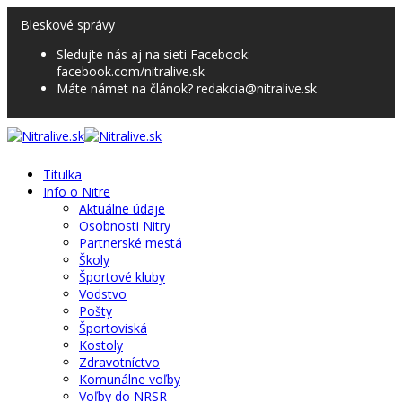
Bleskové správy
Sledujte nás aj na sieti Facebook:
facebook.com/nitralive.sk
Máte námet na článok? redakcia@nitralive.sk
Titulka
Info o Nitre
Aktuálne údaje
Osobnosti Nitry
Partnerské mestá
Školy
Športové kluby
Vodstvo
Pošty
Športoviská
Kostoly
Zdravotníctvo
Komunálne voľby
Voľby do NRSR