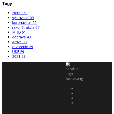
Tagy
Nitra
358
výstavba
109
koronavírus
92
rekonštrukcia
67
MHD
61
doprava
43
Arriva
30
otvorenie
29
UKF
29
2021
29