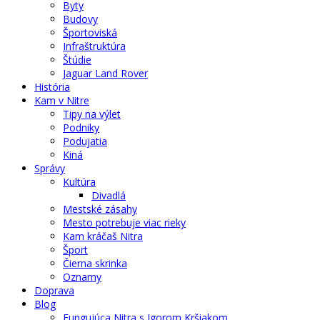
Byty
Budovy
Športoviská
Infraštruktúra
Štúdie
Jaguar Land Rover
História
Kam v Nitre
Tipy na výlet
Podniky
Podujatia
Kiná
Správy
Kultúra
Divadlá
Mestské zásahy
Mesto potrebuje viac rieky
Kam kráčaš Nitra
Šport
Čierna skrinka
Oznamy
Doprava
Blog
Fungujúca Nitra s Igorom Kršiakom