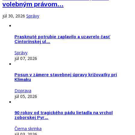
volebným právom…
júl 30, 2026
Správy
Prasknuté potrubie zaplavilo a uzavrelo časť
Cintorínskej ul…
Správy
júl 07, 2026
Posun v zámere stavebnej úpravy križovatky pri
Klimaku
Doprava
júl 05, 2026
90 rokov od tragického pádu lietadla na vrchol
zoborskej Pyr…
Čierna skrinka
júl 03, 2026