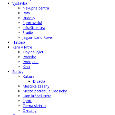
Výstavba
Nákupné centrá
Byty
Budovy
Športoviská
Infraštruktúra
Štúdie
Jaguar Land Rover
História
Kam v Nitre
Tipy na výlet
Podniky
Podujatia
Kiná
Správy
Kultúra
Divadlá
Mestské zásahy
Mesto potrebuje viac rieky
Kam kráčaš Nitra
Šport
Čierna skrinka
Oznamy