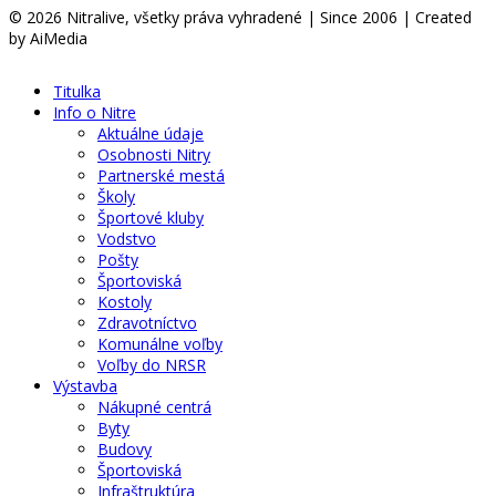
© 2026 Nitralive, všetky práva vyhradené | Since 2006 | Created
by AiMedia
Titulka
Info o Nitre
Aktuálne údaje
Osobnosti Nitry
Partnerské mestá
Školy
Športové kluby
Vodstvo
Pošty
Športoviská
Kostoly
Zdravotníctvo
Komunálne voľby
Voľby do NRSR
Výstavba
Nákupné centrá
Byty
Budovy
Športoviská
Infraštruktúra