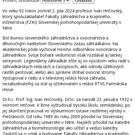
Prosím, ohodnoťte
Vo veku 92 rokov zomrel 2. júla 2024 profesor Ivan Hričovský,
ktorý spoluzakladateľ Fakulty záhradníctva a krajinného
inžinierstva (FZKI) Slovenskej poľnohospodárskej univerzity v
Nitre.
Bol ikonou slovenského záhradníctva a ovocinárstva a
dlhoročným riaditeľom Slovenského zväzu záhradkárov. Na
akademickej pôde vychoval mnoho odborníkov ovocinárov a
záhradníkov. Svoje bohaté vedomosti však rozdával aj laickej
verejnosti. Legendárny záhradkár ešte aj vo vysokom veku radil v
záhradkárskych reláciách a časopisoch, aké odrody úžitkových
rastlín pestovať, alebo ako správne strihať ovocné stromy.
Vystupoval v rádiu a v televíznej relácii Nová záhrada,
nezabudnuteľný sa stal aj účinkovaním v relácii RTVS Farmárska
revue.
Dr.h.c. Prof. Ing. Ivan Hričovský, DrSc. sa narodil 23. januára 1932 v
Hornom Hričove. V Brne vyštudoval Vysokú školu zemědelskú, po
jej skončení pracoval vo Výskumnom ústave rastlinnej výroby v
Piešťanoch. Od roku 1989 do roku 2009 pôsobil na Slovenskej
poľnohospodárskej univerzite v Nitre. Najskôr pôsobil na Katedre
záhradníctva a biometeorológie ako učiteľ a vedúci katedry.
Zaslúžil sa o vznik a budovanie Fakulty záhradníctva a krajinného