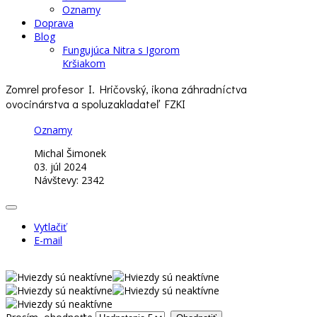
Oznamy
Doprava
Blog
Fungujúca Nitra s Igorom
Kršiakom
Zomrel profesor I. Hričovský, ikona záhradníctva
ovocinárstva a spoluzakladateľ FZKI
Oznamy
Michal Šimonek
03. júl 2024
Návštevy: 2342
Vytlačiť
E-mail