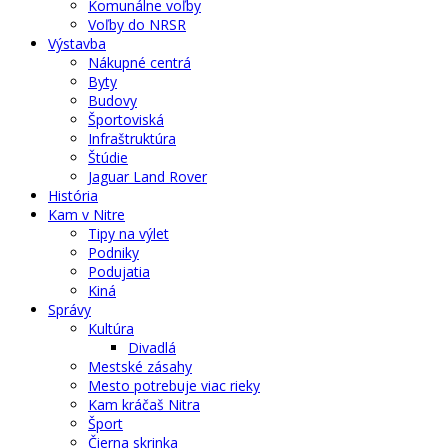
Komunálne voľby
Voľby do NRSR
Výstavba
Nákupné centrá
Byty
Budovy
Športoviská
Infraštruktúra
Štúdie
Jaguar Land Rover
História
Kam v Nitre
Tipy na výlet
Podniky
Podujatia
Kiná
Správy
Kultúra
Divadlá
Mestské zásahy
Mesto potrebuje viac rieky
Kam kráčaš Nitra
Šport
Čierna skrinka