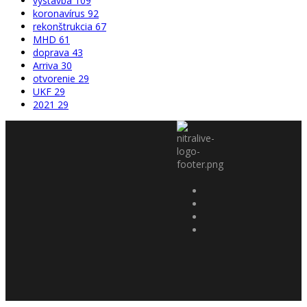
výstavba
109
koronavírus
92
rekonštrukcia
67
MHD
61
doprava
43
Arriva
30
otvorenie
29
UKF
29
2021
29