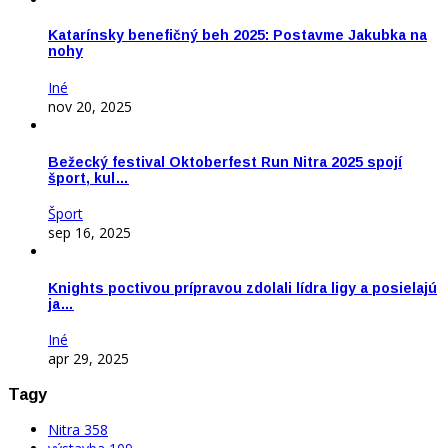
Katarínsky benefičný beh 2025: Postavme Jakubka na
nohy
Iné
nov 20, 2025
Bežecký festival Oktoberfest Run Nitra 2025 spojí
šport, kul…
Šport
sep 16, 2025
Knights poctivou prípravou zdolali lídra ligy a posielajú
ja…
Iné
apr 29, 2025
Tagy
Nitra
358