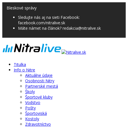
Bleskové správy
Sledujte nás aj na sieti Facebook:
facebook.com/nitralive.sk
Máte námet na článok? redakcia@nitralive.sk
Titulka
Info o Nitre
Aktuálne údaje
Osobnosti Nitry
Partnerské mestá
Školy
Športové kluby
Vodstvo
Pošty
Športoviská
Kostoly
Zdravotníctvo