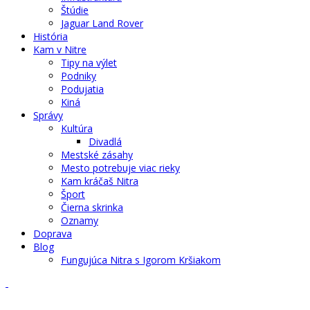
Štúdie
Jaguar Land Rover
História
Kam v Nitre
Tipy na výlet
Podniky
Podujatia
Kiná
Správy
Kultúra
Divadlá
Mestské zásahy
Mesto potrebuje viac rieky
Kam kráčaš Nitra
Šport
Čierna skrinka
Oznamy
Doprava
Blog
Fungujúca Nitra s Igorom Kršiakom