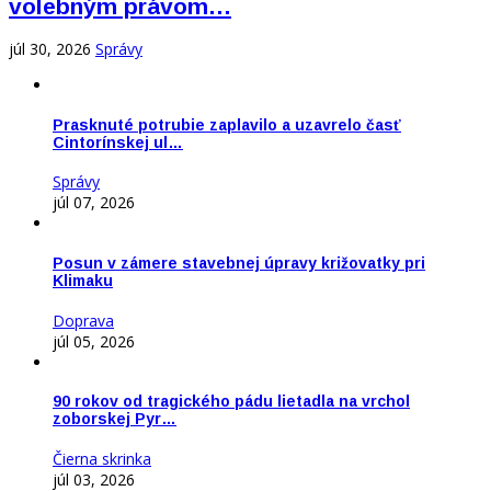
volebným právom…
júl 30, 2026
Správy
Prasknuté potrubie zaplavilo a uzavrelo časť
Cintorínskej ul…
Správy
júl 07, 2026
Posun v zámere stavebnej úpravy križovatky pri
Klimaku
Doprava
júl 05, 2026
90 rokov od tragického pádu lietadla na vrchol
zoborskej Pyr…
Čierna skrinka
júl 03, 2026