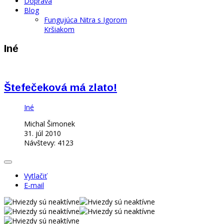
Doprava
Blog
Fungujúca Nitra s Igorom
Kršiakom
Iné
Štefečeková má zlato!
Iné
Michal Šimonek
31. júl 2010
Návštevy: 4123
Vytlačiť
E-mail