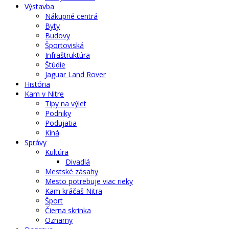
Výstavba
Nákupné centrá
Byty
Budovy
Športoviská
Infraštruktúra
Štúdie
Jaguar Land Rover
História
Kam v Nitre
Tipy na výlet
Podniky
Podujatia
Kiná
Správy
Kultúra
Divadlá
Mestské zásahy
Mesto potrebuje viac rieky
Kam kráčaš Nitra
Šport
Čierna skrinka
Oznamy