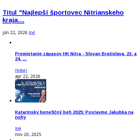
Titul "Najlepší športovec Nitrianskeho
kraja…
jún 22, 2026
Iné
Premietanie zápasov HK Nitra - Slovan Bratislava, 23. a
24. …
Hokej
apr 22, 2026
Katarínsky benefičný beh 2025: Postavme Jakubka na
nohy
Iné
nov 20, 2025