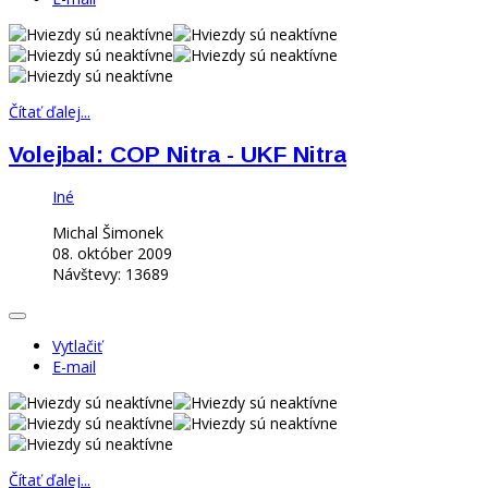
Čítať ďalej...
Volejbal: COP Nitra - UKF Nitra
Iné
Michal Šimonek
08. október 2009
Návštevy: 13689
Vytlačiť
E-mail
Čítať ďalej...