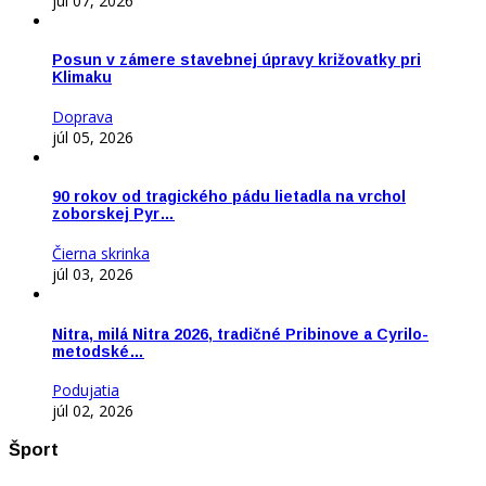
júl 07, 2026
Posun v zámere stavebnej úpravy križovatky pri
Klimaku
Doprava
júl 05, 2026
90 rokov od tragického pádu lietadla na vrchol
zoborskej Pyr…
Čierna skrinka
júl 03, 2026
Nitra, milá Nitra 2026, tradičné Pribinove a Cyrilo-
metodské…
Podujatia
júl 02, 2026
Šport