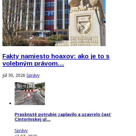
Fakty namiesto hoaxov: ako je to s
volebným právom…
júl 30, 2026
Správy
Prasknuté potrubie zaplavilo a uzavrelo časť
Cintorínskej ul…
Správy