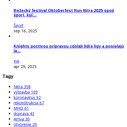
Bežecký festival Oktoberfest Run Nitra 2025 spojí
šport, kul…
Šport
sep 16, 2025
Knights poctivou prípravou zdolali lídra ligy a posielajú
ja…
Iné
apr 29, 2025
Tagy
Nitra
358
výstavba
109
koronavírus
92
rekonštrukcia
67
MHD
61
doprava
43
Arriva
30
otvorenie
29