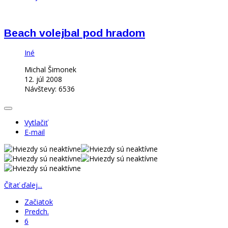
Beach volejbal pod hradom
Iné
Michal Šimonek
12. júl 2008
Návštevy: 6536
Vytlačiť
E-mail
Čítať ďalej...
Začiatok
Predch.
6