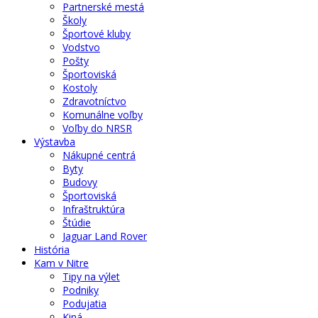
Partnerské mestá
Školy
Športové kluby
Vodstvo
Pošty
Športoviská
Kostoly
Zdravotníctvo
Komunálne voľby
Voľby do NRSR
Výstavba
Nákupné centrá
Byty
Budovy
Športoviská
Infraštruktúra
Štúdie
Jaguar Land Rover
História
Kam v Nitre
Tipy na výlet
Podniky
Podujatia
Kiná