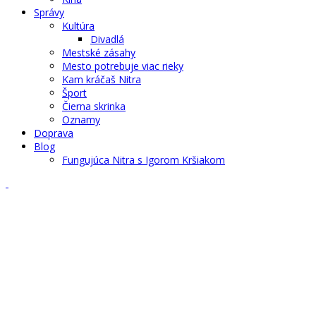
Správy
Kultúra
Divadlá
Mestské zásahy
Mesto potrebuje viac rieky
Kam kráčaš Nitra
Šport
Čierna skrinka
Oznamy
Doprava
Blog
Fungujúca Nitra s Igorom Kršiakom