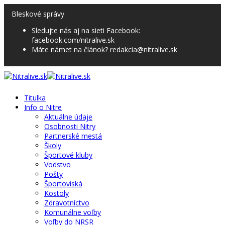
Bleskové správy
Sledujte nás aj na sieti Facebook:
facebook.com/nitralive.sk
Máte námet na článok? redakcia@nitralive.sk
Titulka
Info o Nitre
Aktuálne údaje
Osobnosti Nitry
Partnerské mestá
Školy
Športové kluby
Vodstvo
Pošty
Športoviská
Kostoly
Zdravotníctvo
Komunálne voľby
Voľby do NRSR