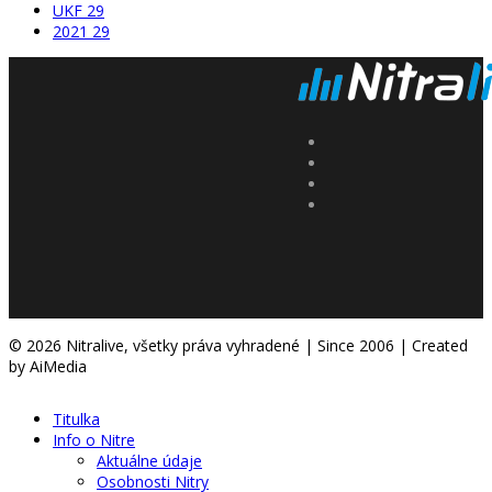
UKF
29
2021
29
© 2026 Nitralive, všetky práva vyhradené | Since 2006 | Created
by AiMedia
Titulka
Info o Nitre
Aktuálne údaje
Osobnosti Nitry