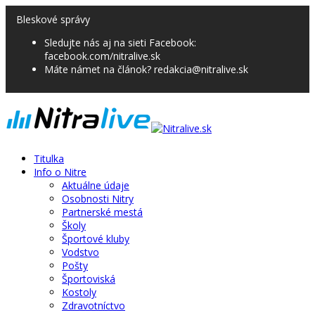
Bleskové správy
Sledujte nás aj na sieti Facebook:
facebook.com/nitralive.sk
Máte námet na článok? redakcia@nitralive.sk
Titulka
Info o Nitre
Aktuálne údaje
Osobnosti Nitry
Partnerské mestá
Školy
Športové kluby
Vodstvo
Pošty
Športoviská
Kostoly
Zdravotníctvo