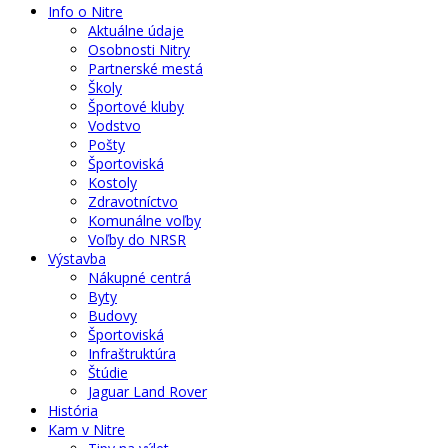
Info o Nitre
Aktuálne údaje
Osobnosti Nitry
Partnerské mestá
Školy
Športové kluby
Vodstvo
Pošty
Športoviská
Kostoly
Zdravotníctvo
Komunálne voľby
Voľby do NRSR
Výstavba
Nákupné centrá
Byty
Budovy
Športoviská
Infraštruktúra
Štúdie
Jaguar Land Rover
História
Kam v Nitre