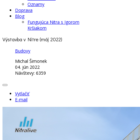
Oznamy
Doprava
Blog
Fungujúca Nitra s Igorom
Kršiakom
Výstavba v Nitre (máj 2022)
Budovy
Michal Šimonek
04. jún 2022
Návštevy: 6359
Vytlačiť
E-mail