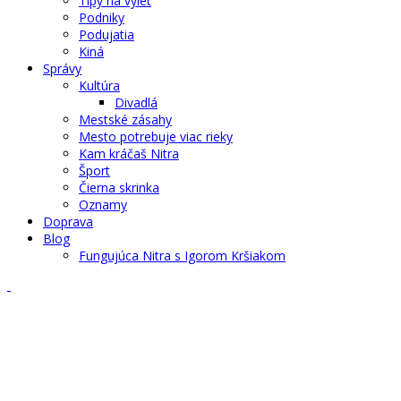
Tipy na výlet
Podniky
Podujatia
Kiná
Správy
Kultúra
Divadlá
Mestské zásahy
Mesto potrebuje viac rieky
Kam kráčaš Nitra
Šport
Čierna skrinka
Oznamy
Doprava
Blog
Fungujúca Nitra s Igorom Kršiakom