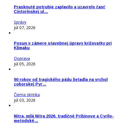
Prasknuté potrubie zaplavilo a uzavrelo časť
Cintorínskej ul…
Správy
júl 07, 2026
Posun v zámere stavebnej úpravy križovatky pri
Klimaku
Doprava
júl 05, 2026
90 rokov od tragického pádu lietadla na vrchol
zoborskej Pyr…
Čierna skrinka
júl 03, 2026
Nitra, milá Nitra 2026, tradičné Pribinove a Cyrilo-
metodské…