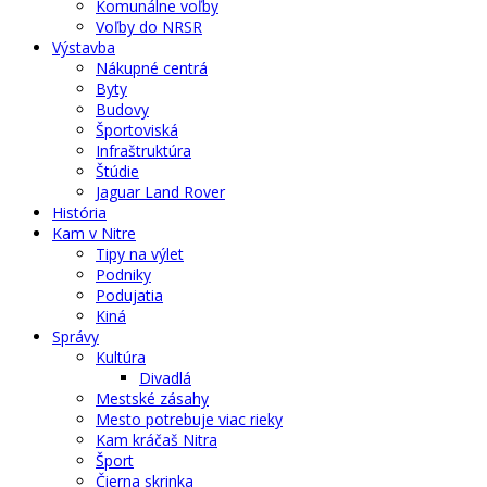
Komunálne voľby
Voľby do NRSR
Výstavba
Nákupné centrá
Byty
Budovy
Športoviská
Infraštruktúra
Štúdie
Jaguar Land Rover
História
Kam v Nitre
Tipy na výlet
Podniky
Podujatia
Kiná
Správy
Kultúra
Divadlá
Mestské zásahy
Mesto potrebuje viac rieky
Kam kráčaš Nitra
Šport
Čierna skrinka