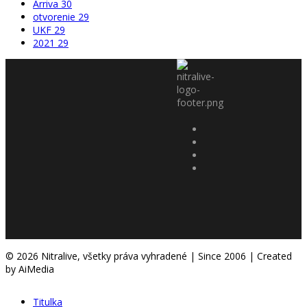
Arriva
30
otvorenie
29
UKF
29
2021
29
© 2026 Nitralive, všetky práva vyhradené | Since 2006 | Created
by AiMedia
Titulka