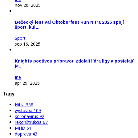
nov 20, 2025
Bežecký festival Oktoberfest Run Nitra 2025 spojí
šport, kul…
Šport
sep 16, 2025
Knights poctivou prípravou zdolali lídra ligy a posielajú
ja…
Iné
apr 29, 2025
Tagy
Nitra
358
výstavba
109
koronavírus
92
rekonštrukcia
67
MHD
61
doprava
43