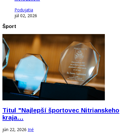
Podujatia
júl 02, 2026
Šport
Titul "Najlepší športovec Nitrianskeho
kraja…
jún 22, 2026
Iné