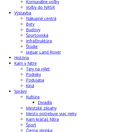
Komunálne voľby
Voľby do NRSR
Výstavba
Nákupné centrá
Byty
Budovy
Športoviská
Infraštruktúra
Štúdie
Jaguar Land Rover
História
Kam v Nitre
Tipy na výlet
Podniky
Podujatia
Kiná
Správy
Kultúra
Divadlá
Mestské zásahy
Mesto potrebuje viac rieky
Kam kráčaš Nitra
Šport
Čierna skrinka