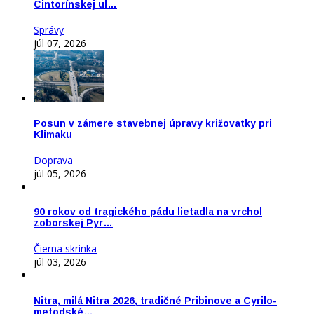
Cintorínskej ul…
Správy
júl 07, 2026
Posun v zámere stavebnej úpravy križovatky pri
Klimaku
Doprava
júl 05, 2026
90 rokov od tragického pádu lietadla na vrchol
zoborskej Pyr…
Čierna skrinka
júl 03, 2026
Nitra, milá Nitra 2026, tradičné Pribinove a Cyrilo-
metodské…