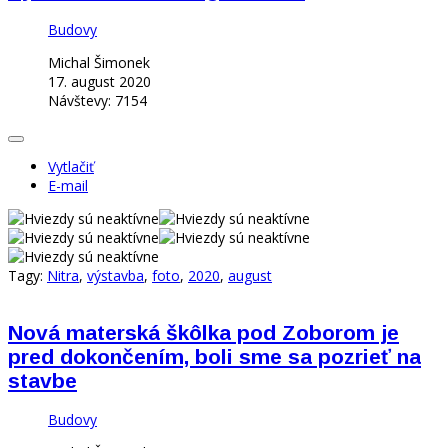
Budovy
Michal Šimonek
17. august 2020
Návštevy: 7154
Vytlačiť
E-mail
Tagy:
Nitra
,
výstavba
,
foto
,
2020
,
august
Nová materská škôlka pod Zoborom je
pred dokončením, boli sme sa pozrieť na
stavbe
Budovy