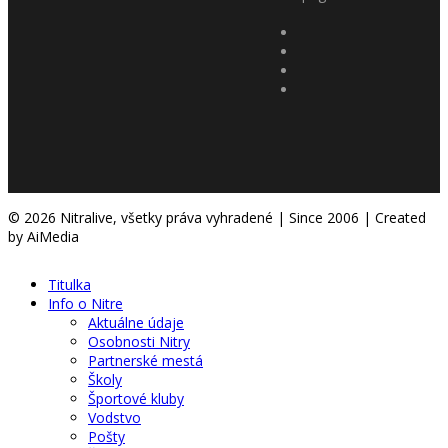
© 2026 Nitralive, všetky práva vyhradené | Since 2006 | Created
by AiMedia
Titulka
Info o Nitre
Aktuálne údaje
Osobnosti Nitry
Partnerské mestá
Školy
Športové kluby
Vodstvo
Pošty