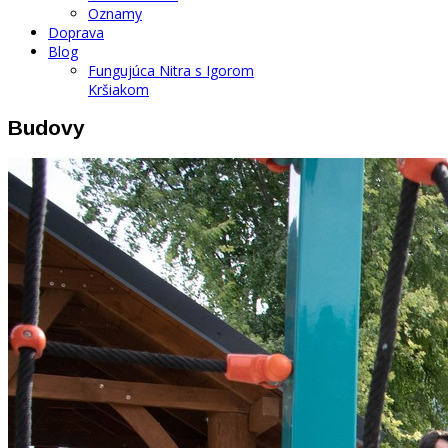
Oznamy
Doprava
Blog
Fungujúca Nitra s Igorom
Kršiakom
Budovy