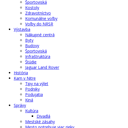
Športoviská
Kostoly
Zdravotníctvo
Komunálne voľby
Voľby do NRSR
Výstavba
Nákupné centrá
Byty
Budovy
Športoviská
Infraštruktúra
Štúdie
Jaguar Land Rover
História
Kam v Nitre
Tipy na výlet
Podniky
Podujatia
Kiná
Správy
Kultúra
Divadlá
Mestské zásahy
Mesto potrebuje viac rieky