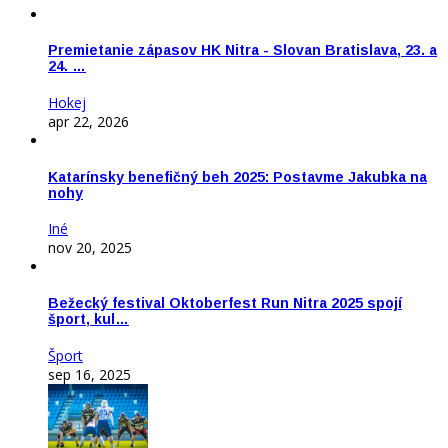
Premietanie zápasov HK Nitra - Slovan Bratislava, 23. a
24. …
Hokej
apr 22, 2026
Katarínsky benefičný beh 2025: Postavme Jakubka na
nohy
Iné
nov 20, 2025
Bežecký festival Oktoberfest Run Nitra 2025 spojí
šport, kul…
Šport
sep 16, 2025