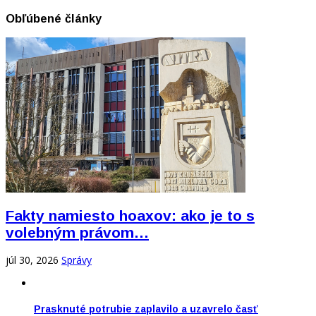
Obľúbené články
Fakty namiesto hoaxov: ako je to s
volebným právom…
júl 30, 2026
Správy
Prasknuté potrubie zaplavilo a uzavrelo časť