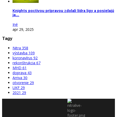
Knights poctivou prípravou zdolali lídra ligy a posielajú
ja…
Iné
apr 29, 2025
Tagy
Nitra
358
výstavba
109
koronavírus
92
rekonštrukcia
67
MHD
61
doprava
43
Arriva
30
otvorenie
29
UKF
29
2021
29