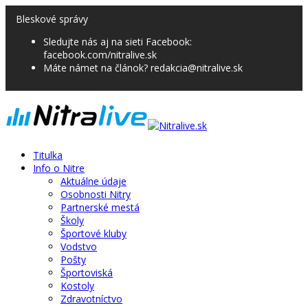
Bleskové správy
Sledujte nás aj na sieti Facebook:
facebook.com/nitralive.sk
Máte námet na článok? redakcia@nitralive.sk
Titulka
Info o Nitre
Aktuálne údaje
Osobnosti Nitry
Partnerské mestá
Školy
Športové kluby
Vodstvo
Pošty
Športoviská
Kostoly
Zdravotníctvo