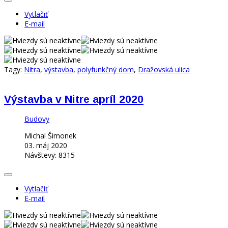
Vytlačiť
E-mail
Tagy:
Nitra
,
výstavba
,
polyfunkčný dom
,
Dražovská ulica
Výstavba v Nitre apríl 2020
Budovy
Michal Šimonek
03. máj 2020
Návštevy: 8315
Vytlačiť
E-mail