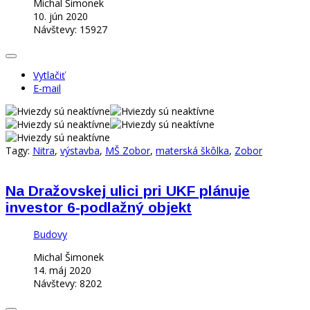
Michal Šimonek
10. jún 2020
Návštevy: 15927
Vytlačiť
E-mail
Tagy:
Nitra
,
výstavba
,
MŠ Zobor
,
materská škôlka
,
Zobor
Na Dražovskej ulici pri UKF plánuje
investor 6-podlažný objekt
Budovy
Michal Šimonek
14. máj 2020
Návštevy: 8202