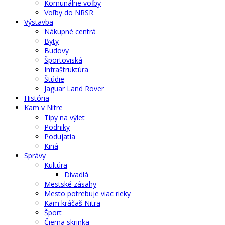
Komunálne voľby
Voľby do NRSR
Výstavba
Nákupné centrá
Byty
Budovy
Športoviská
Infraštruktúra
Štúdie
Jaguar Land Rover
História
Kam v Nitre
Tipy na výlet
Podniky
Podujatia
Kiná
Správy
Kultúra
Divadlá
Mestské zásahy
Mesto potrebuje viac rieky
Kam kráčaš Nitra
Šport
Čierna skrinka