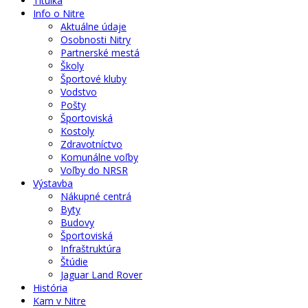
Titulka
Info o Nitre
Aktuálne údaje
Osobnosti Nitry
Partnerské mestá
Školy
Športové kluby
Vodstvo
Pošty
Športoviská
Kostoly
Zdravotníctvo
Komunálne voľby
Voľby do NRSR
Výstavba
Nákupné centrá
Byty
Budovy
Športoviská
Infraštruktúra
Štúdie
Jaguar Land Rover
História
Kam v Nitre