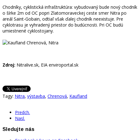
Chodníky, cyklistická infraštruktúra: vybudovaný bude nový chodník
o šírke 2m od OC popri Zlatomoraveckej ceste smer Nitra po
areál Saint-Gobain, odtiaľ však ďalej chodník neexistuje. Pre
cyklotrasu je vyhradený priestor do budúcnosti. Pri OC budú
umiestnené cyklostojany.
Zdroj:
Nitralive.sk, EIA enviroportal.sk
Tagy:
Nitra
,
výstavba
,
Chrenová
,
Kaufland
Predch.
Nasl.
Sledujte nás