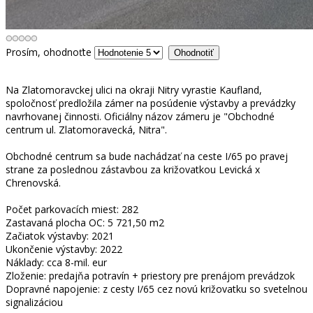
Prosím, ohodnoťte
Na Zlatomoravckej ulici na okraji Nitry vyrastie Kaufland,
spoločnosť predložila zámer na posúdenie výstavby a prevádzky
navrhovanej činnosti. Oficiálny názov zámeru je "Obchodné
centrum ul. Zlatomoravecká, Nitra".
Obchodné centrum sa bude nachádzať na ceste I/65 po pravej
strane za poslednou zástavbou za križovatkou Levická x
Chrenovská.
Počet parkovacích miest: 282
Zastavaná plocha OC: 5 721,50 m2
Začiatok výstavby: 2021
Ukončenie výstavby: 2022
Náklady: cca 8-mil. eur
Zloženie: predajňa potravín + priestory pre prenájom prevádzok
Dopravné napojenie: z cesty I/65 cez novú križovatku so svetelnou
signalizáciou