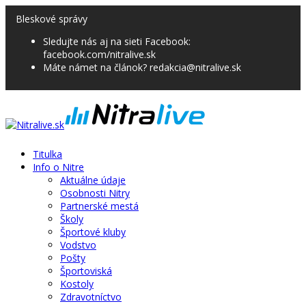
Bleskové správy
Sledujte nás aj na sieti Facebook:
facebook.com/nitralive.sk
Máte námet na článok? redakcia@nitralive.sk
Titulka
Info o Nitre
Aktuálne údaje
Osobnosti Nitry
Partnerské mestá
Školy
Športové kluby
Vodstvo
Pošty
Športoviská
Kostoly
Zdravotníctvo