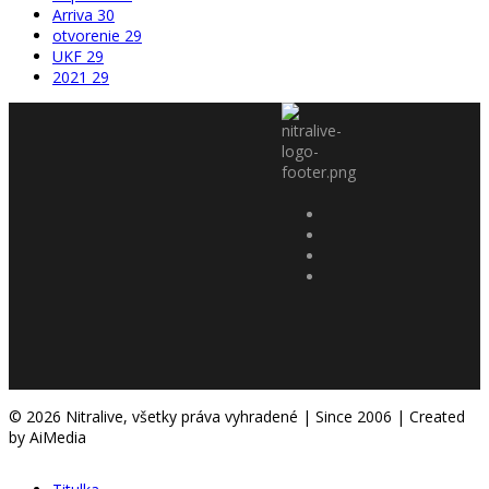
Arriva
30
otvorenie
29
UKF
29
2021
29
© 2026 Nitralive, všetky práva vyhradené | Since 2006 | Created
by AiMedia