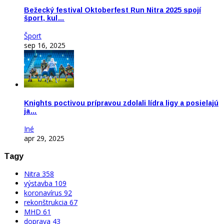
Bežecký festival Oktoberfest Run Nitra 2025 spojí
šport, kul…
Šport
sep 16, 2025
Knights poctivou prípravou zdolali lídra ligy a posielajú
ja…
Iné
apr 29, 2025
Tagy
Nitra
358
výstavba
109
koronavírus
92
rekonštrukcia
67
MHD
61
doprava
43