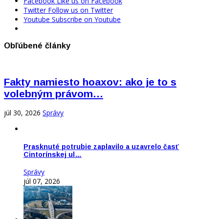
Facebook
Like us on Facebook
Twitter
Follow us on Twitter
Youtube
Subscribe on Youtube
Obľúbené články
Fakty namiesto hoaxov: ako je to s
volebným právom…
júl 30, 2026
Správy
Prasknuté potrubie zaplavilo a uzavrelo časť
Cintorínskej ul…
Správy
júl 07, 2026