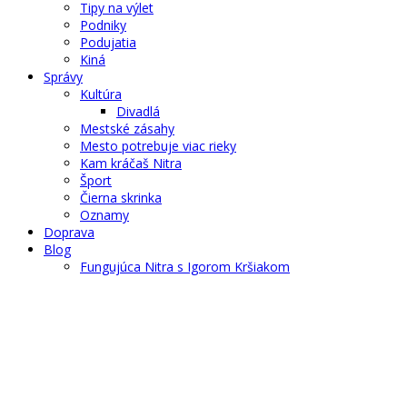
Tipy na výlet
Podniky
Podujatia
Kiná
Správy
Kultúra
Divadlá
Mestské zásahy
Mesto potrebuje viac rieky
Kam kráčaš Nitra
Šport
Čierna skrinka
Oznamy
Doprava
Blog
Fungujúca Nitra s Igorom Kršiakom