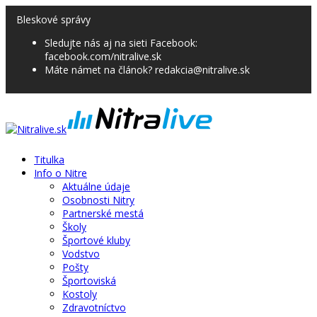
Bleskové správy
Sledujte nás aj na sieti Facebook:
facebook.com/nitralive.sk
Máte námet na článok? redakcia@nitralive.sk
Titulka
Info o Nitre
Aktuálne údaje
Osobnosti Nitry
Partnerské mestá
Školy
Športové kluby
Vodstvo
Pošty
Športoviská
Kostoly
Zdravotníctvo