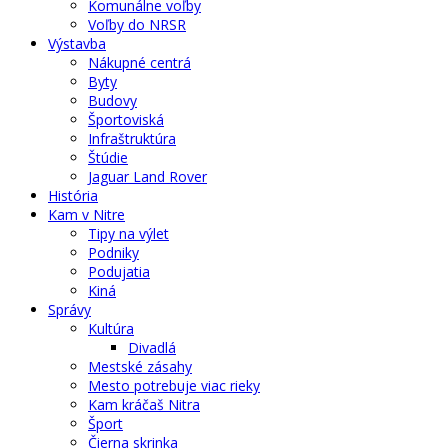
Komunálne voľby
Voľby do NRSR
Výstavba
Nákupné centrá
Byty
Budovy
Športoviská
Infraštruktúra
Štúdie
Jaguar Land Rover
História
Kam v Nitre
Tipy na výlet
Podniky
Podujatia
Kiná
Správy
Kultúra
Divadlá
Mestské zásahy
Mesto potrebuje viac rieky
Kam kráčaš Nitra
Šport
Čierna skrinka