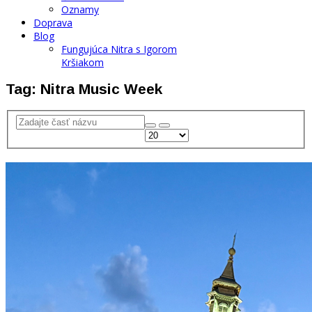
Oznamy
Doprava
Blog
Fungujúca Nitra s Igorom
Kršiakom
Tag: Nitra Music Week