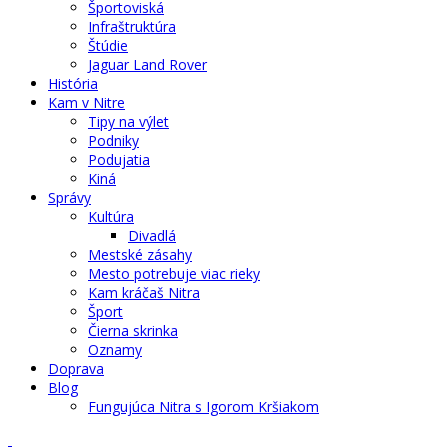
Športoviská
Infraštruktúra
Štúdie
Jaguar Land Rover
História
Kam v Nitre
Tipy na výlet
Podniky
Podujatia
Kiná
Správy
Kultúra
Divadlá
Mestské zásahy
Mesto potrebuje viac rieky
Kam kráčaš Nitra
Šport
Čierna skrinka
Oznamy
Doprava
Blog
Fungujúca Nitra s Igorom Kršiakom