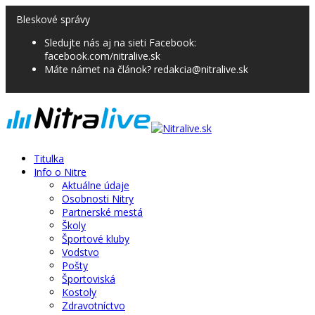
Bleskové správy
Sledujte nás aj na sieti Facebook:
facebook.com/nitralive.sk
Máte námet na článok? redakcia@nitralive.sk
Titulka
Info o Nitre
Aktuálne údaje
Osobnosti Nitry
Partnerské mestá
Školy
Športové kluby
Vodstvo
Pošty
Športoviská
Kostoly
Zdravotníctvo