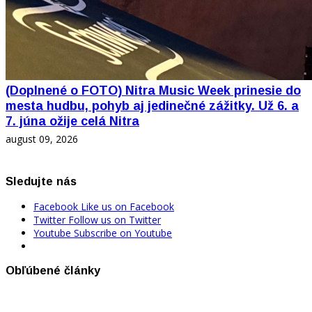
(Doplnené o FOTO) Nitra Music Week prinesie do
mesta hudbu, pohyb aj jedinečné zážitky. Už 6. a
7. júna ožije celá Nitra
august 09, 2026
Sledujte nás
Facebook
Like us on Facebook
Twitter
Follow us on Twitter
Youtube
Subscribe on Youtube
Obľúbené články