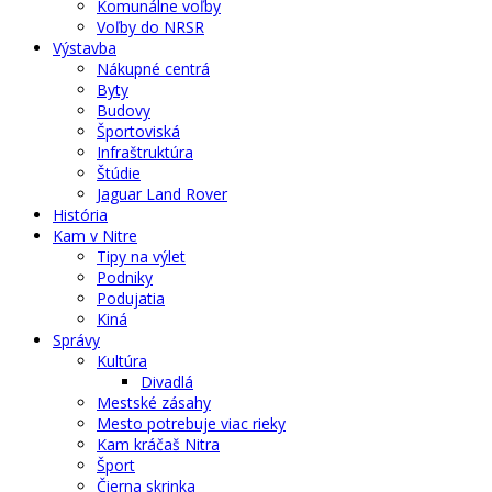
Komunálne voľby
Voľby do NRSR
Výstavba
Nákupné centrá
Byty
Budovy
Športoviská
Infraštruktúra
Štúdie
Jaguar Land Rover
História
Kam v Nitre
Tipy na výlet
Podniky
Podujatia
Kiná
Správy
Kultúra
Divadlá
Mestské zásahy
Mesto potrebuje viac rieky
Kam kráčaš Nitra
Šport
Čierna skrinka