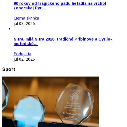
90 rokov od tragického pádu lietadla na vrchol
zoborskej Pyr…
Čierna skrinka
júl 03, 2026
Nitra, milá Nitra 2026, tradičné Pribinove a Cyrilo-
metodské…
Podujatia
júl 02, 2026
Šport