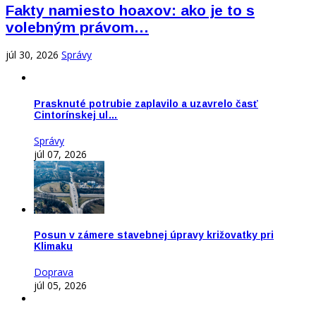
Fakty namiesto hoaxov: ako je to s
volebným právom…
júl 30, 2026
Správy
Prasknuté potrubie zaplavilo a uzavrelo časť
Cintorínskej ul…
Správy
júl 07, 2026
Posun v zámere stavebnej úpravy križovatky pri
Klimaku
Doprava
júl 05, 2026