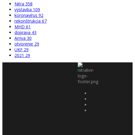
Nitra
358
výstavba
109
koronavírus
92
rekonštrukcia
67
MHD
61
doprava
43
Arriva
30
otvorenie
29
UKF
29
2021
29