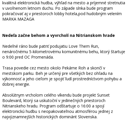
kvalitná elektronická hudba, výhľad na mesto a príjemné stretnutia
v uvoľnenom letnom duchu. Po západe slnka bude program
pokračovať aj v priestoroch lobby hotela,pod hudobným velením
MARKA MAZAGA
Nedeľa začne behom a vyvrcholí na Nitrianskom hrade
Nedeľné ráno bude patriť podujatiu Love Them Run,
nenáročnému 5-kilometrovému komunitnému behu, ktorý štartuje
o 9:00 pred OC Promenáda.
Trasa povedie cez mesto okolo Pekárne Roh a skončí v
mestskom parku. Beh je určený pre všetkých bez ohľadu na
výkonnosť a jeho cieľom je spojiť ľudí prostredníctvom pohybu a
dobrej energie.
Absolútnym vrcholom celého víkendu bude projekt Sunset
Boulevard, ktorý sa uskutoční v jedinečných priestoroch
Nitrianskeho hradu. Program odštartuje o 16:00 a spojí
elektronickú hudbu s neopakovateľnou atmosférou jednej z
najvýznamnejších historických dominánt Slovenska.