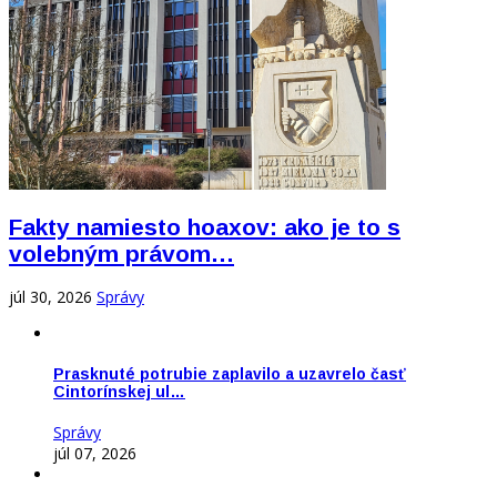
Fakty namiesto hoaxov: ako je to s
volebným právom…
júl 30, 2026
Správy
Prasknuté potrubie zaplavilo a uzavrelo časť
Cintorínskej ul…
Správy
júl 07, 2026