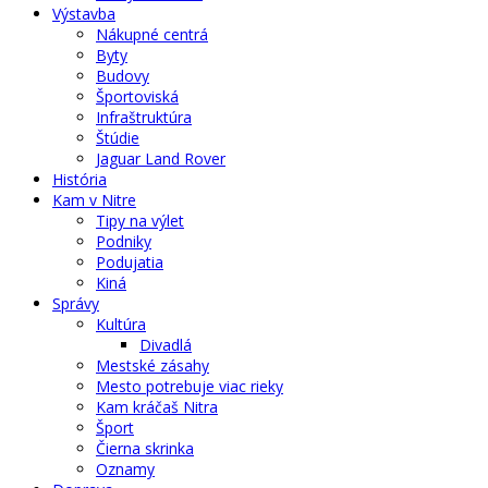
Výstavba
Nákupné centrá
Byty
Budovy
Športoviská
Infraštruktúra
Štúdie
Jaguar Land Rover
História
Kam v Nitre
Tipy na výlet
Podniky
Podujatia
Kiná
Správy
Kultúra
Divadlá
Mestské zásahy
Mesto potrebuje viac rieky
Kam kráčaš Nitra
Šport
Čierna skrinka
Oznamy