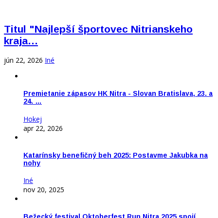
Titul "Najlepší športovec Nitrianskeho
kraja…
jún 22, 2026
Iné
Premietanie zápasov HK Nitra - Slovan Bratislava, 23. a
24. …
Hokej
apr 22, 2026
Katarínsky benefičný beh 2025: Postavme Jakubka na
nohy
Iné
nov 20, 2025
Bežecký festival Oktoberfest Run Nitra 2025 spojí