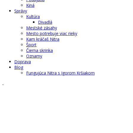
Kiná
Správy
Kultúra
Divadlá
Mestské zásahy
Mesto potrebuje viac rieky
Kam kráčaš Nitra
Šport
Čierna skrinka
Oznamy
Doprava
Blog
Fungujúca Nitra s Igorom Kršiakom