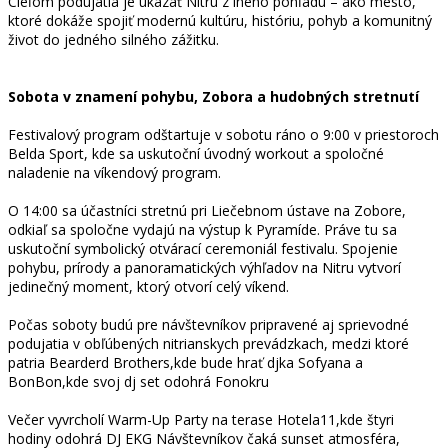
Cieľom podujatia je ukázať Nitru z iného pohľadu – ako mesto,
ktoré dokáže spojiť modernú kultúru, históriu, pohyb a komunitný
život do jedného silného zážitku.
Sobota v znamení pohybu, Zobora a hudobných stretnutí
Festivalový program odštartuje v sobotu ráno o 9:00 v priestoroch
Belda Sport, kde sa uskutoční úvodný workout a spoločné
naladenie na víkendový program.
O 14:00 sa účastníci stretnú pri Liečebnom ústave na Zobore,
odkiaľ sa spoločne vydajú na výstup k Pyramíde. Práve tu sa
uskutoční symbolický otvárací ceremoniál festivalu. Spojenie
pohybu, prírody a panoramatických výhľadov na Nitru vytvorí
jedinečný moment, ktorý otvorí celý víkend.
Počas soboty budú pre návštevníkov pripravené aj sprievodné
podujatia v obľúbených nitrianskych prevádzkach, medzi ktoré
patria Bearderd Brothers,kde bude hrať djka Sofyana a
BonBon,kde svoj dj set odohrá Fonokru
Večer vyvrcholí Warm-Up Party na terase Hotela11,kde štyri
hodiny odohrá DJ EKG Návštevníkov čaká sunset atmosféra,