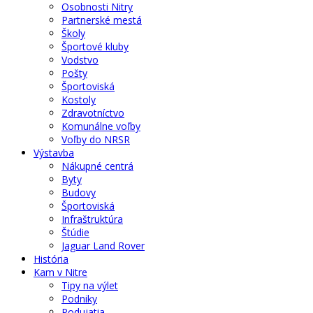
Osobnosti Nitry
Partnerské mestá
Školy
Športové kluby
Vodstvo
Pošty
Športoviská
Kostoly
Zdravotníctvo
Komunálne voľby
Voľby do NRSR
Výstavba
Nákupné centrá
Byty
Budovy
Športoviská
Infraštruktúra
Štúdie
Jaguar Land Rover
História
Kam v Nitre
Tipy na výlet
Podniky
Podujatia