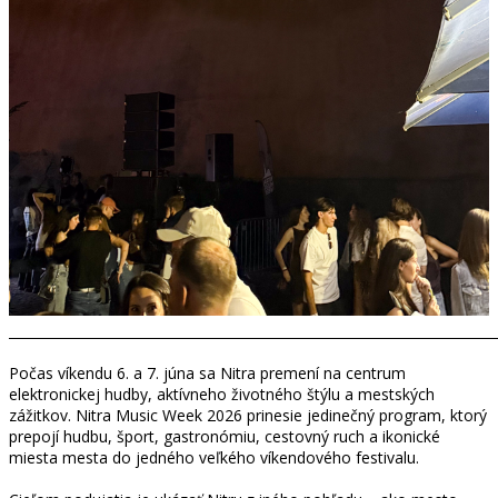
_________________________________________________________________________
Počas víkendu 6. a 7. júna sa Nitra premení na centrum
elektronickej hudby, aktívneho životného štýlu a mestských
zážitkov. Nitra Music Week 2026 prinesie jedinečný program, ktorý
prepojí hudbu, šport, gastronómiu, cestovný ruch a ikonické
miesta mesta do jedného veľkého víkendového festivalu.