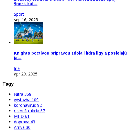
šport, kul…
Šport
sep 16, 2025
Knights poctivou prípravou zdolali lídra ligy a posielajú
ja…
Iné
apr 29, 2025
Tagy
Nitra
358
výstavba
109
koronavírus
92
rekonštrukcia
67
MHD
61
doprava
43
Arriva
30