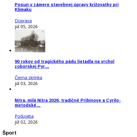
Posun v zámere stavebnej úpravy križovatky pri
Klimaku
Doprava
júl 05, 2026
90 rokov od tragického pádu lietadla na vrchol
zoborskej Pyr…
Čierna skrinka
júl 03, 2026
Nitra, milá Nitra 2026, tradičné Pribinove a Cyrilo-
metodské…
Podujatia
júl 02, 2026
Šport