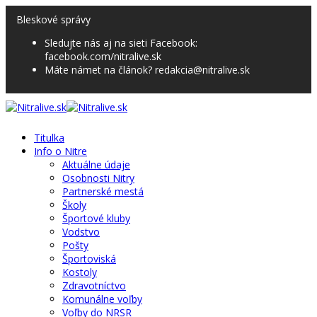
Bleskové správy
Sledujte nás aj na sieti Facebook:
facebook.com/nitralive.sk
Máte námet na článok? redakcia@nitralive.sk
Titulka
Info o Nitre
Aktuálne údaje
Osobnosti Nitry
Partnerské mestá
Školy
Športové kluby
Vodstvo
Pošty
Športoviská
Kostoly
Zdravotníctvo
Komunálne voľby
Voľby do NRSR