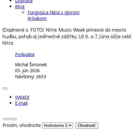
Doprava
Blog
Fungujúca Nitra s Igorom
Kršiakom
(Doplnené o FOTO) Nitra Music Week prinesie do mesta
hudbu, pohyb aj jedinečné zážitky. Už 6. a 7. júna ožije celá
Nitra
Podujatia
Michal Šimonek
05. jún 2026
Návštevy: 2653
Vytlačiť
E-mail
Prosím, ohodnoťte