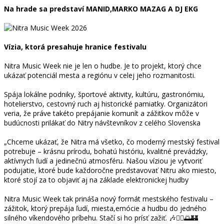
Na hrade sa predstaví MANID,MARKO MAZAG A DJ EKG
Vízia, ktorá presahuje hranice festivalu
Nitra Music Week nie je len o hudbe. Je to projekt, ktorý chce
ukázať potenciál mesta a regiónu v celej jeho rozmanitosti.
Spája lokálne podniky, športové aktivity, kultúru, gastronómiu,
hotelierstvo, cestovný ruch aj historické pamiatky. Organizátori
veria, že práve takéto prepájanie komunít a zážitkov môže v
budúcnosti prilákať do Nitry návštevníkov z celého Slovenska
„Chceme ukázať, že Nitra má všetko, čo moderný mestský festival
potrebuje – krásnu prírodu, bohatú históriu, kvalitné prevádzky,
aktívnych ľudí a jedinečnú atmosféru. Našou víziou je vytvoriť
podujatie, ktoré bude každoročne predstavovať Nitru ako miesto,
ktoré stojí za to objaviť aj na základe elektronickej hudby
Nitra Music Week tak prináša nový formát mestského festivalu –
zážitok, ktorý prepája ľudí, miesta,emócie a hudbu do jedného
silného víkendového príbehu. Stačí si ho prísť zažiť. 🎶🏃‍♂️🌅🏰