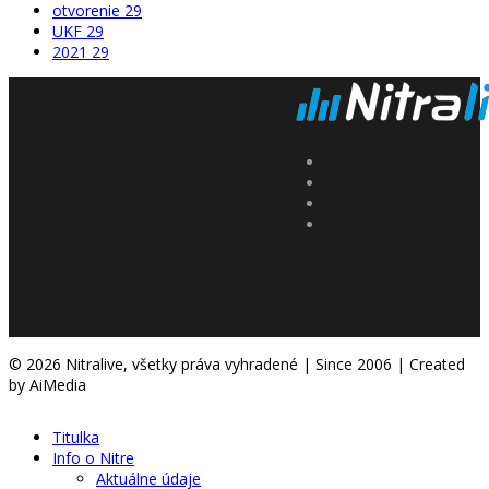
otvorenie
29
UKF
29
2021
29
© 2026 Nitralive, všetky práva vyhradené | Since 2006 | Created
by AiMedia
Titulka
Info o Nitre
Aktuálne údaje