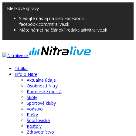
Bleskové správy
Sledujte nás aj na sieti Facebook:
facebook.com/nitralive.sk
Máte námet na článok? redakcia@nitralive.sk
Titulka
Info o Nitre
Aktuálne údaje
Osobnosti Nitry
Partnerské mestá
Školy
Športové kluby
Vodstvo
Pošty
Športoviská
Kostoly
Zdravotníctvo