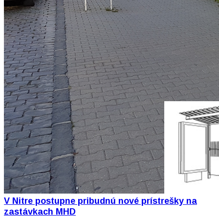
V Nitre postupne pribudnú nové prístrešky na
zastávkach MHD