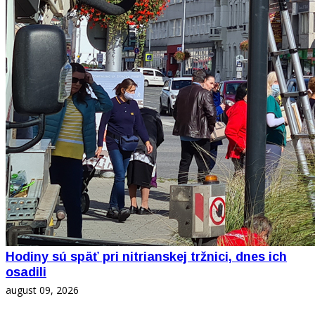
Hodiny sú späť pri nitrianskej tržnici, dnes ich
osadili
august 09, 2026