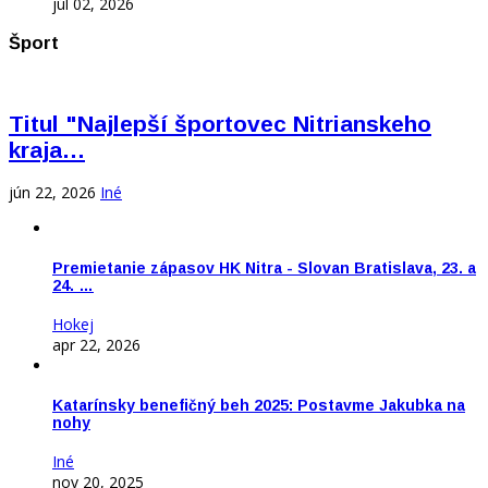
júl 02, 2026
Šport
Titul "Najlepší športovec Nitrianskeho
kraja…
jún 22, 2026
Iné
Premietanie zápasov HK Nitra - Slovan Bratislava, 23. a
24. …
Hokej
apr 22, 2026
Katarínsky benefičný beh 2025: Postavme Jakubka na
nohy
Iné
nov 20, 2025