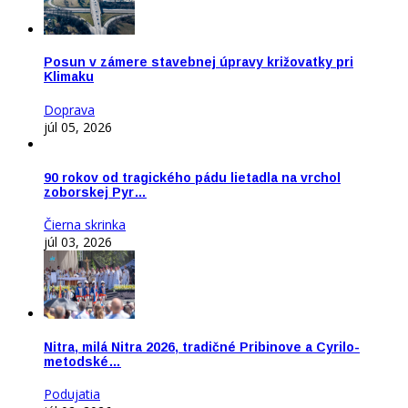
Posun v zámere stavebnej úpravy križovatky pri
Klimaku
Doprava
júl 05, 2026
90 rokov od tragického pádu lietadla na vrchol
zoborskej Pyr…
Čierna skrinka
júl 03, 2026
Nitra, milá Nitra 2026, tradičné Pribinove a Cyrilo-
metodské…
Podujatia