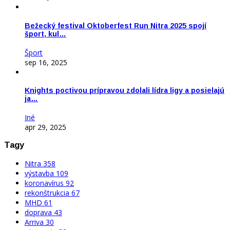
Bežecký festival Oktoberfest Run Nitra 2025 spojí
šport, kul…
Šport
sep 16, 2025
Knights poctivou prípravou zdolali lídra ligy a posielajú
ja…
Iné
apr 29, 2025
Tagy
Nitra
358
výstavba
109
koronavírus
92
rekonštrukcia
67
MHD
61
doprava
43
Arriva
30