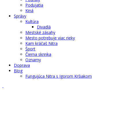
Podujatia
Kiná
Správy
Kultúra
Divadlá
Mestské zásahy
Mesto potrebuje viac rieky
Kam kráčaš Nitra
Šport
Čierna skrinka
Oznamy
Doprava
Blog
Fungujúca Nitra s Igorom Kršiakom