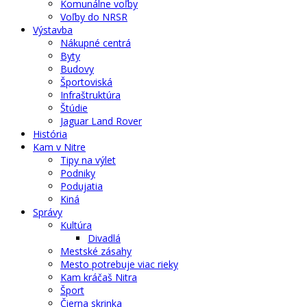
Komunálne voľby
Voľby do NRSR
Výstavba
Nákupné centrá
Byty
Budovy
Športoviská
Infraštruktúra
Štúdie
Jaguar Land Rover
História
Kam v Nitre
Tipy na výlet
Podniky
Podujatia
Kiná
Správy
Kultúra
Divadlá
Mestské zásahy
Mesto potrebuje viac rieky
Kam kráčaš Nitra
Šport
Čierna skrinka