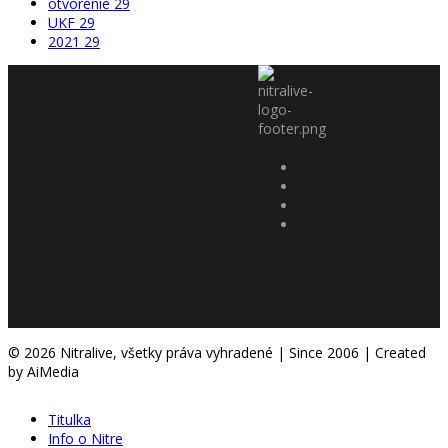
otvorenie
29
UKF
29
2021
29
© 2026 Nitralive, všetky práva vyhradené | Since 2006 | Created
by AiMedia
Titulka
Info o Nitre