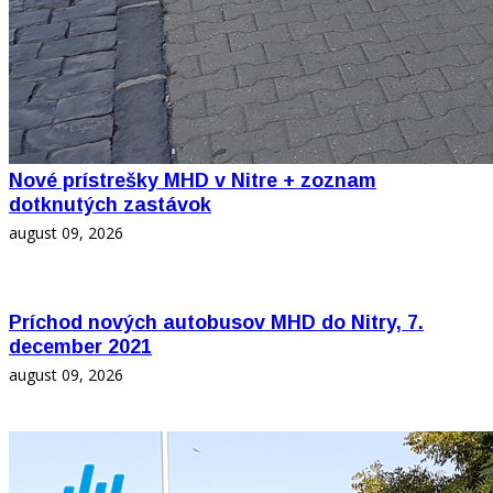
Nové prístrešky MHD v Nitre + zoznam
dotknutých zastávok
august 09, 2026
Príchod nových autobusov MHD do Nitry, 7.
december 2021
august 09, 2026