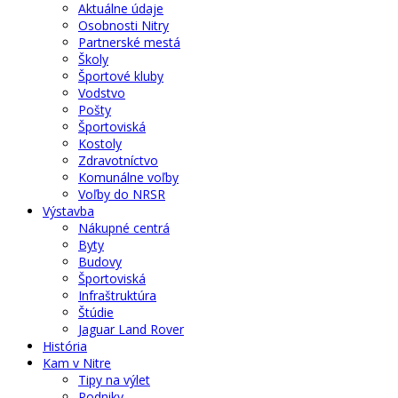
Aktuálne údaje
Osobnosti Nitry
Partnerské mestá
Školy
Športové kluby
Vodstvo
Pošty
Športoviská
Kostoly
Zdravotníctvo
Komunálne voľby
Voľby do NRSR
Výstavba
Nákupné centrá
Byty
Budovy
Športoviská
Infraštruktúra
Štúdie
Jaguar Land Rover
História
Kam v Nitre
Tipy na výlet
Podniky