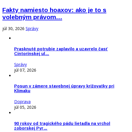
Fakty namiesto hoaxov: ako je to s
volebným právom…
júl 30, 2026
Správy
Prasknuté potrubie zaplavilo a uzavrelo časť
Cintorínskej ul…
Správy
júl 07, 2026
Posun v zámere stavebnej úpravy križovatky pri
Klimaku
Doprava
júl 05, 2026
90 rokov od tragického pádu lietadla na vrchol
zoborskej Pyr…