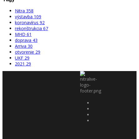
Nitra
358
výstavba
109
koronavírus
92
rekonštrukcia
67
MHD
61
doprava
43
Arriva
30
otvorenie
29
UKF
29
2021
29