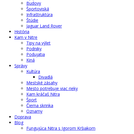
Budovy
Športoviská
Infraštruktúra
Štúdie
Jaguar Land Rover
História
Kam v Nitre
Tipy na výlet
Podniky
Podujatia
Kiná
Správy
Kultúra
Divadlá
Mestské zásahy
Mesto potrebuje viac rieky
Kam kráčaš Nitra
Šport
Čierna skrinka
Oznamy
Doprava
Blog
Fungujúca Nitra s Igorom Kršiakom