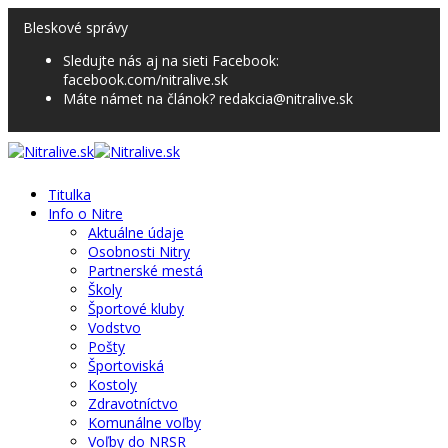
Bleskové správy
Sledujte nás aj na sieti Facebook:
facebook.com/nitralive.sk
Máte námet na článok? redakcia@nitralive.sk
Titulka
Info o Nitre
Aktuálne údaje
Osobnosti Nitry
Partnerské mestá
Školy
Športové kluby
Vodstvo
Pošty
Športoviská
Kostoly
Zdravotníctvo
Komunálne voľby
Voľby do NRSR