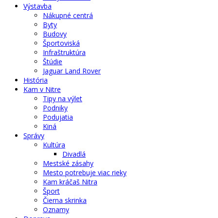
Výstavba
Nákupné centrá
Byty
Budovy
Športoviská
Infraštruktúra
Štúdie
Jaguar Land Rover
História
Kam v Nitre
Tipy na výlet
Podniky
Podujatia
Kiná
Správy
Kultúra
Divadlá
Mestské zásahy
Mesto potrebuje viac rieky
Kam kráčaš Nitra
Šport
Čierna skrinka
Oznamy