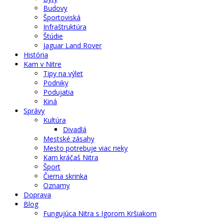
Budovy
Športoviská
Infraštruktúra
Štúdie
Jaguar Land Rover
História
Kam v Nitre
Tipy na výlet
Podniky
Podujatia
Kiná
Správy
Kultúra
Divadlá
Mestské zásahy
Mesto potrebuje viac rieky
Kam kráčaš Nitra
Šport
Čierna skrinka
Oznamy
Doprava
Blog
Fungujúca Nitra s Igorom Kršiakom