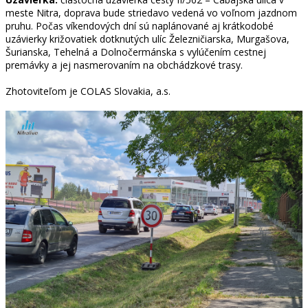
meste Nitra, doprava bude striedavo vedená vo voľnom jazdnom
pruhu. Počas víkendových dní sú naplánované aj krátkodobé
uzávierky križovatiek dotknutých ulíc Železničiarska, Murgašova,
Šurianska, Tehelná a Dolnočermánska s vylúčením cestnej
premávky a jej nasmerovaním na obchádzkové trasy.
Zhotoviteľom je COLAS Slovakia, a.s.