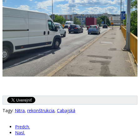
Tagy:
Nitra
,
rekonštrukcia
,
Cabajská
Predch.
Nasl.