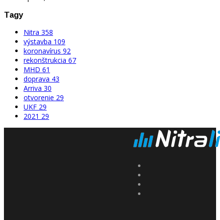
Tagy
Nitra
358
výstavba
109
koronavírus
92
rekonštrukcia
67
MHD
61
doprava
43
Arriva
30
otvorenie
29
UKF
29
2021
29