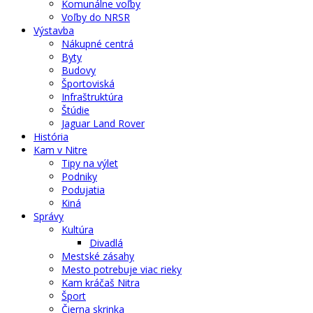
Komunálne voľby
Voľby do NRSR
Výstavba
Nákupné centrá
Byty
Budovy
Športoviská
Infraštruktúra
Štúdie
Jaguar Land Rover
História
Kam v Nitre
Tipy na výlet
Podniky
Podujatia
Kiná
Správy
Kultúra
Divadlá
Mestské zásahy
Mesto potrebuje viac rieky
Kam kráčaš Nitra
Šport
Čierna skrinka