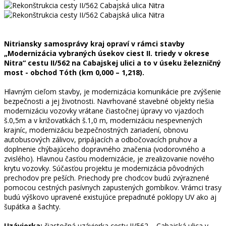
Nitriansky samosprávy kraj opraví v rámci stavby
„Modernizácia vybraných úsekov ciest II. triedy v okrese
Nitra“ cestu II/562 na Cabajskej ulici a to v úseku železničný
most - obchod Tóth (km 0,000 – 1,218).
Hlavným cieľom stavby, je modernizácia komunikácie pre zvýšenie
bezpečnosti a jej životnosti. Navrhované stavebné objekty riešia
modernizáciu vozovky vrátane čiastočnej úpravy vo vjazdoch
š.0,5m a v križovatkách š.1,0 m, modernizáciu nespevnených
krajníc, modernizáciu bezpečnostných zariadení, obnovu
autobusových zálivov, pripájacích a odbočovacích pruhov a
doplnenie chýbajúceho dopravného značenia (vodorovného a
zvislého). Hlavnou časťou modernizácie, je zrealizovanie nového
krytu vozovky. Súčasťou projektu je modernizácia pôvodných
prechodov pre peších. Priechody pre chodcov budú zvýraznené
pomocou cestných pasívnych zapustených gombíkov. Vrámci trasy
budú výškovo upravené existujúce prepadnuté poklopy UV ako aj
šupátka a šachty.
Uzávierka:
čiastočná uzávierka cesty II/562 – Cabajská ulica v