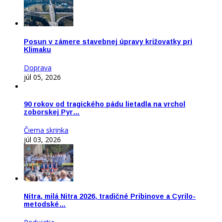
Posun v zámere stavebnej úpravy križovatky pri
Klimaku
Doprava
júl 05, 2026
90 rokov od tragického pádu lietadla na vrchol
zoborskej Pyr…
Čierna skrinka
júl 03, 2026
Nitra, milá Nitra 2026, tradičné Pribinove a Cyrilo-
metodské…