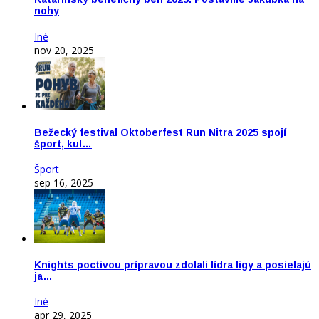
nohy
Iné
nov 20, 2025
Bežecký festival Oktoberfest Run Nitra 2025 spojí
šport, kul…
Šport
sep 16, 2025
Knights poctivou prípravou zdolali lídra ligy a posielajú
ja…
Iné
apr 29, 2025