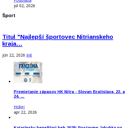
Podujatia
júl 02, 2026
Šport
Titul "Najlepší športovec Nitrianskeho
kraja…
jún 22, 2026
Iné
Premietanie zápasov HK Nitra - Slovan Bratislava, 23. a
24. …
Hokej
apr 22, 2026
Katarínsky benefičný beh 2025: Postavme Jakubka na