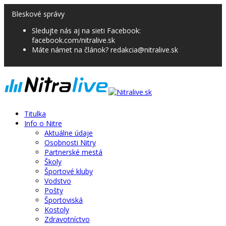
Bleskové správy
Sledujte nás aj na sieti Facebook:
facebook.com/nitralive.sk
Máte námet na článok? redakcia@nitralive.sk
Titulka
Info o Nitre
Aktuálne údaje
Osobnosti Nitry
Partnerské mestá
Školy
Športové kluby
Vodstvo
Pošty
Športoviská
Kostoly
Zdravotníctvo