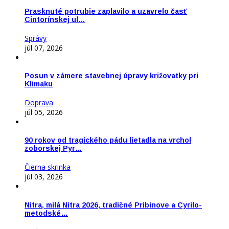
Prasknuté potrubie zaplavilo a uzavrelo časť
Cintorínskej ul…
Správy
júl 07, 2026
Posun v zámere stavebnej úpravy križovatky pri
Klimaku
Doprava
júl 05, 2026
90 rokov od tragického pádu lietadla na vrchol
zoborskej Pyr…
Čierna skrinka
júl 03, 2026
Nitra, milá Nitra 2026, tradičné Pribinove a Cyrilo-
metodské…