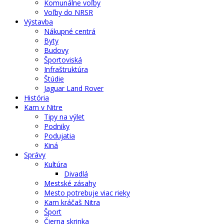
Komunálne voľby
Voľby do NRSR
Výstavba
Nákupné centrá
Byty
Budovy
Športoviská
Infraštruktúra
Štúdie
Jaguar Land Rover
História
Kam v Nitre
Tipy na výlet
Podniky
Podujatia
Kiná
Správy
Kultúra
Divadlá
Mestské zásahy
Mesto potrebuje viac rieky
Kam kráčaš Nitra
Šport
Čierna skrinka