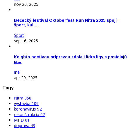
nov 20, 2025
Bežecký festival Oktoberfest Run Nitra 2025 spojí
šport, kul…
Šport
sep 16, 2025
Knights poctivou prípravou zdolali lídra ligy a posielajú
ja…
Iné
apr 29, 2025
Tagy
Nitra
358
výstavba
109
koronavírus
92
rekonštrukcia
67
MHD
61
doprava
43