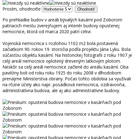
Prosím, ohodnoťte
Po prehliadke budov v areáli bývalých kasární pod Zoborom
patriacich mestu zverejňujem aj interiér budovy opustenej
nemocnice, ktorá od marca 2020 patrí cirkvi.
Vojenská nemocnica s rozlohou 1102 m2 bola postavená
začiatkom 90. rokov 19. storočia podľa projektu Jána Lyku. Bola
súčasťou objektu kasární. Na historickej fotografii z roku 1907 je
celý areál nemocnice oplotený dreveným latkovým plotom.
Neskôr sa celý areál nemocnice začlenil do areálu kasární. Oba
pavilóny boli od roku roku 1925 do roku 2008 v dlhodobom
prenájme Ministerstva obrany. Počas tohto obdobia sa využívali
na rôzne účely ako napr. posádková nemocnica, ozdravovňa,
administratívna budova, ale aj ako administratívne budovy.