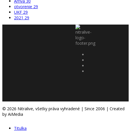
Arriva
30
otvorenie
29
UKF
29
2021
29
© 2026 Nitralive, všetky práva vyhradené | Since 2006 | Created
by AiMedia
Titulka