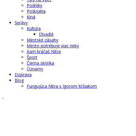
Podniky
Podujatia
Kiná
Správy
Kultúra
Divadlá
Mestské zásahy
Mesto potrebuje viac rieky
Kam kráčaš Nitra
Šport
Čierna skrinka
Oznamy
Doprava
Blog
Fungujúca Nitra s Igorom Kršiakom