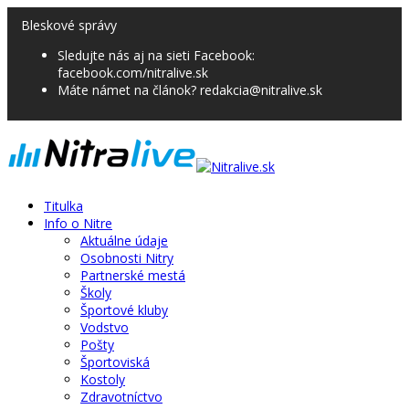
Bleskové správy
Sledujte nás aj na sieti Facebook:
facebook.com/nitralive.sk
Máte námet na článok? redakcia@nitralive.sk
Titulka
Info o Nitre
Aktuálne údaje
Osobnosti Nitry
Partnerské mestá
Školy
Športové kluby
Vodstvo
Pošty
Športoviská
Kostoly
Zdravotníctvo