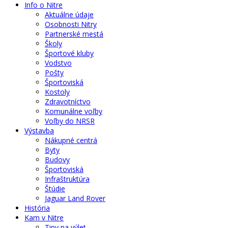
Info o Nitre
Aktuálne údaje
Osobnosti Nitry
Partnerské mestá
Školy
Športové kluby
Vodstvo
Pošty
Športoviská
Kostoly
Zdravotníctvo
Komunálne voľby
Voľby do NRSR
Výstavba
Nákupné centrá
Byty
Budovy
Športoviská
Infraštruktúra
Štúdie
Jaguar Land Rover
História
Kam v Nitre
Tipy na výlet