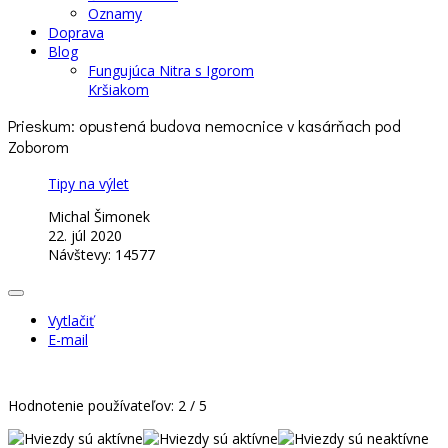
Oznamy
Doprava
Blog
Fungujúca Nitra s Igorom
Kršiakom
Prieskum: opustená budova nemocnice v kasárňach pod
Zoborom
Tipy na výlet
Michal Šimonek
22. júl 2020
Návštevy: 14577
Vytlačiť
E-mail
Hodnotenie používateľov:
2
/
5