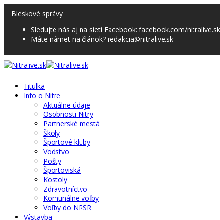
Bleskové správy
Sledujte nás aj na sieti Facebook: facebook.com/nitralive.sk
Máte námet na článok? redakcia@nitralive.sk
Titulka
Info o Nitre
Aktuálne údaje
Osobnosti Nitry
Partnerské mestá
Školy
Športové kluby
Vodstvo
Pošty
Športoviská
Kostoly
Zdravotníctvo
Komunálne voľby
Voľby do NRSR
Výstavba