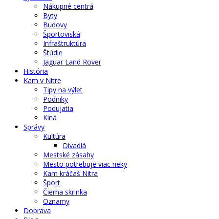
Nákupné centrá
Byty
Budovy
Športoviská
Infraštruktúra
Štúdie
Jaguar Land Rover
História
Kam v Nitre
Tipy na výlet
Podniky
Podujatia
Kiná
Správy
Kultúra
Divadlá
Mestské zásahy
Mesto potrebuje viac rieky
Kam kráčaš Nitra
Šport
Čierna skrinka
Oznamy
Doprava