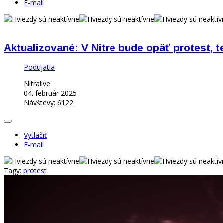
E-mail
Aktualizované: V Nitre bude opäť protest, 
Podujatia
Nitralive
04. február 2025
Návštevy: 6122
Vytlačiť
E-mail
Tagy:
protest