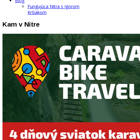
Blog
Fungujúca Nitra s Igorom
Kršiakom
Kam v Nitre