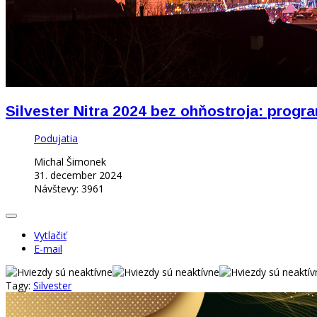
Silvester Nitra 2024 bez ohňostroja: prog
Podujatia
Michal Šimonek
31. december 2024
Návštevy: 3961
Vytlačiť
E-mail
Tagy:
Silvester