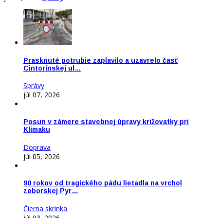
Prasknuté potrubie zaplavilo a uzavrelo časť
Cintorínskej ul…
Správy
júl 07, 2026
Posun v zámere stavebnej úpravy križovatky pri
Klimaku
Doprava
júl 05, 2026
90 rokov od tragického pádu lietadla na vrchol
zoborskej Pyr…
Čierna skrinka
júl 03, 2026