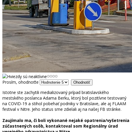
Prosím, ohodnoťte
Istotne ste zachytili medializovaný prípad bratislavského
mestského poslanca Adama Berku, ktorý bol pozitívne testovaný
na COVID-19 a stihol pobehať podniky v Bratislave, ale aj FLAAM
festival v Nitre. Jeho status sme zdielali aj na našej FB stránke.
Zaujímalo ma, či boli vykonané nejaké opatrenia/vyšetrenia
zúčastnených osôb, kontaktoval som Regionálny úrad
verejného zdravotníctva v Nitre.