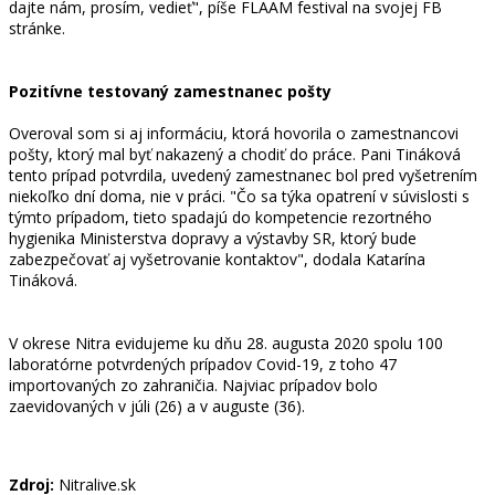
dajte nám, prosím, vedieť", píše FLAAM festival na svojej FB
stránke.
Pozitívne testovaný zamestnanec pošty
Overoval som si aj informáciu, ktorá hovorila o zamestnancovi
pošty, ktorý mal byť nakazený a chodiť do práce. Pani Tináková
tento prípad potvrdila, uvedený zamestnanec bol pred vyšetrením
niekoľko dní doma, nie v práci. "Čo sa týka opatrení v súvislosti s
týmto prípadom, tieto spadajú do kompetencie rezortného
hygienika Ministerstva dopravy a výstavby SR, ktorý bude
zabezpečovať aj vyšetrovanie kontaktov", dodala Katarína
Tináková.
V okrese Nitra evidujeme ku dňu 28. augusta 2020 spolu 100
laboratórne potvrdených prípadov Covid-19, z toho 47
importovaných zo zahraničia. Najviac prípadov bolo
zaevidovaných v júli (26) a v auguste (36).
Zdroj:
Nitralive.sk