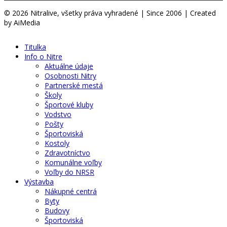
© 2026 Nitralive, všetky práva vyhradené | Since 2006 | Created
by AiMedia
Titulka
Info o Nitre
Aktuálne údaje
Osobnosti Nitry
Partnerské mestá
Školy
Športové kluby
Vodstvo
Pošty
Športoviská
Kostoly
Zdravotníctvo
Komunálne voľby
Voľby do NRSR
Výstavba
Nákupné centrá
Byty
Budovy
Športoviská