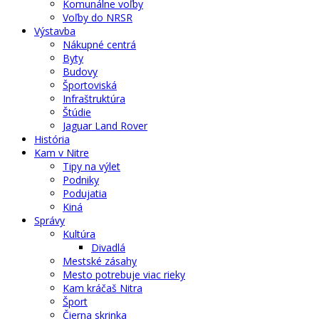
Komunálne voľby
Voľby do NRSR
Výstavba
Nákupné centrá
Byty
Budovy
Športoviská
Infraštruktúra
Štúdie
Jaguar Land Rover
História
Kam v Nitre
Tipy na výlet
Podniky
Podujatia
Kiná
Správy
Kultúra
Divadlá
Mestské zásahy
Mesto potrebuje viac rieky
Kam kráčaš Nitra
Šport
Čierna skrinka