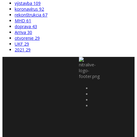
výstavba
109
koronavírus
92
rekonštrukcia
67
MHD
61
doprava
43
Arriva
30
otvorenie
29
UKF
29
2021
29