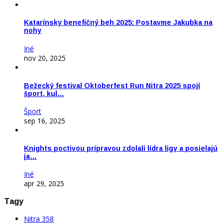
Katarínsky benefičný beh 2025: Postavme Jakubka na
nohy
Iné
nov 20, 2025
Bežecký festival Oktoberfest Run Nitra 2025 spojí
šport, kul…
Šport
sep 16, 2025
Knights poctivou prípravou zdolali lídra ligy a posielajú
ja…
Iné
apr 29, 2025
Tagy
Nitra
358