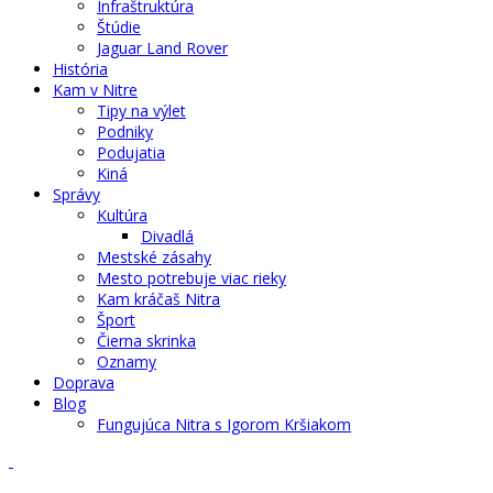
Infraštruktúra
Štúdie
Jaguar Land Rover
História
Kam v Nitre
Tipy na výlet
Podniky
Podujatia
Kiná
Správy
Kultúra
Divadlá
Mestské zásahy
Mesto potrebuje viac rieky
Kam kráčaš Nitra
Šport
Čierna skrinka
Oznamy
Doprava
Blog
Fungujúca Nitra s Igorom Kršiakom