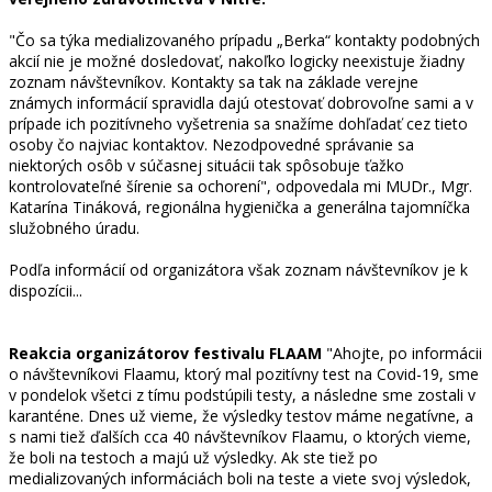
"Čo sa týka medializovaného prípadu „Berka“ kontakty podobných
akcií nie je možné dosledovať, nakoľko logicky neexistuje žiadny
zoznam návštevníkov. Kontakty sa tak na základe verejne
známych informácií spravidla dajú otestovať dobrovoľne sami a v
prípade ich pozitívneho vyšetrenia sa snažíme dohľadať cez tieto
osoby čo najviac kontaktov. Nezodpovedné správanie sa
niektorých osôb v súčasnej situácii tak spôsobuje ťažko
kontrolovateľné šírenie sa ochorení", odpovedala mi MUDr., Mgr.
Katarína Tináková, regionálna hygienička a generálna tajomníčka
služobného úradu.
Podľa informácií od organizátora však zoznam návštevníkov je k
dispozícii...
Reakcia organizátorov festivalu FLAAM
"Ahojte, po informácii
o návštevníkovi Flaamu, ktorý mal pozitívny test na Covid-19, sme
v pondelok všetci z tímu podstúpili testy, a následne sme zostali v
karanténe. Dnes už vieme, že výsledky testov máme negatívne, a
s nami tiež ďalších cca 40 návštevníkov Flaamu, o ktorých vieme,
že boli na testoch a majú už výsledky. Ak ste tiež po
medializovaných informáciách boli na teste a viete svoj výsledok,