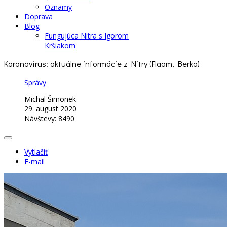
Oznamy
Doprava
Blog
Fungujúca Nitra s Igorom
Kršiakom
Koronavírus: aktuálne informácie z Nitry (Flaam, Berka)
Správy
Michal Šimonek
29. august 2020
Návštevy: 8490
Vytlačiť
E-mail