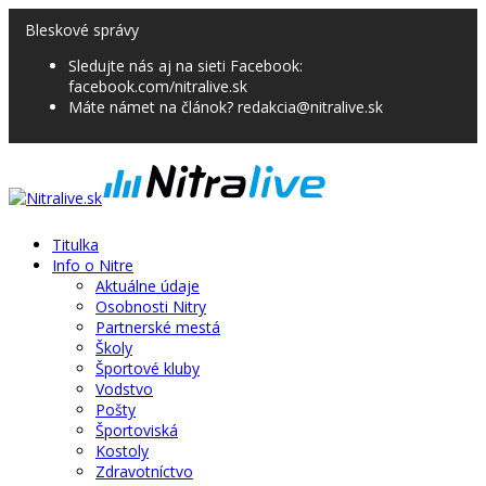
Bleskové správy
Sledujte nás aj na sieti Facebook:
facebook.com/nitralive.sk
Máte námet na článok? redakcia@nitralive.sk
Titulka
Info o Nitre
Aktuálne údaje
Osobnosti Nitry
Partnerské mestá
Školy
Športové kluby
Vodstvo
Pošty
Športoviská
Kostoly
Zdravotníctvo