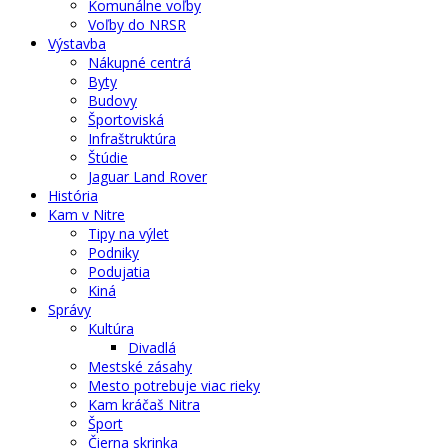
Komunálne voľby
Voľby do NRSR
Výstavba
Nákupné centrá
Byty
Budovy
Športoviská
Infraštruktúra
Štúdie
Jaguar Land Rover
História
Kam v Nitre
Tipy na výlet
Podniky
Podujatia
Kiná
Správy
Kultúra
Divadlá
Mestské zásahy
Mesto potrebuje viac rieky
Kam kráčaš Nitra
Šport
Čierna skrinka