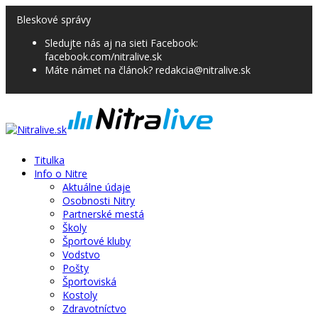
Bleskové správy
Sledujte nás aj na sieti Facebook:
facebook.com/nitralive.sk
Máte námet na článok? redakcia@nitralive.sk
Titulka
Info o Nitre
Aktuálne údaje
Osobnosti Nitry
Partnerské mestá
Školy
Športové kluby
Vodstvo
Pošty
Športoviská
Kostoly
Zdravotníctvo