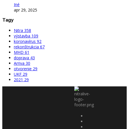
Iné
apr 29, 2025
Tagy
Nitra
358
výstavba
109
koronavírus
92
rekonštrukcia
67
MHD
61
doprava
43
Arriva
30
otvorenie
29
UKF
29
2021
29