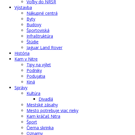
Voľby do NRSR
Výstavba
Nákupné centrá
Byty
Budovy
Športoviská
Infraštruktúra
Štúdie
Jaguar Land Rover
História
Kam v Nitre
Tipy na výlet
Podniky
Podujatia
Kiná
Správy
Kultúra
Divadlá
Mestské zásahy
Mesto potrebuje viac rieky
Kam kráčaš Nitra
Šport
Čierna skrinka
Oznamy