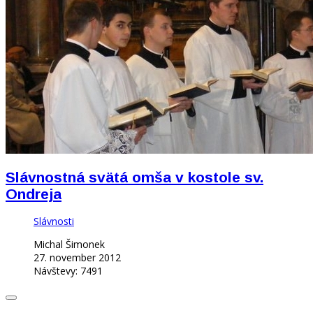
Slávnostná svätá omša v kostole sv.
Ondreja
Slávnosti
Michal Šimonek
27. november 2012
Návštevy: 7491