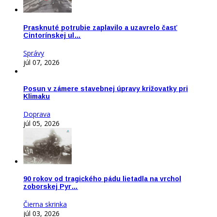
Prasknuté potrubie zaplavilo a uzavrelo časť
Cintorínskej ul…
Správy
júl 07, 2026
Posun v zámere stavebnej úpravy križovatky pri
Klimaku
Doprava
júl 05, 2026
90 rokov od tragického pádu lietadla na vrchol
zoborskej Pyr…
Čierna skrinka
júl 03, 2026