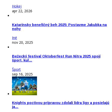
Hokej
apr 22, 2026
Katarínsky benefičný beh 2025: Postavme Jakubka na
nohy
Iné
nov 20, 2025
Bežecký festival Oktoberfest Run Nitra 2025 spojí
šport, kul…
Šport
sep 16, 2025
Knights poctivou prípravou zdolali lídra ligy a posielajú
ja…