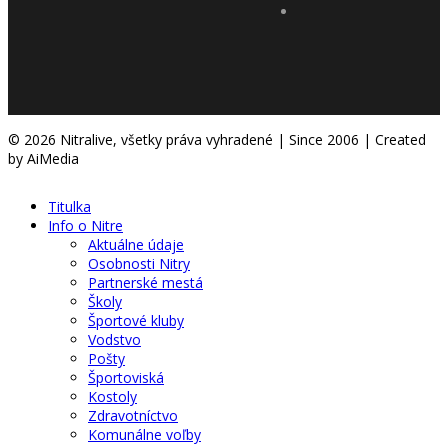
© 2026 Nitralive, všetky práva vyhradené | Since 2006 | Created
by AiMedia
Titulka
Info o Nitre
Aktuálne údaje
Osobnosti Nitry
Partnerské mestá
Školy
Športové kluby
Vodstvo
Pošty
Športoviská
Kostoly
Zdravotníctvo
Komunálne voľby