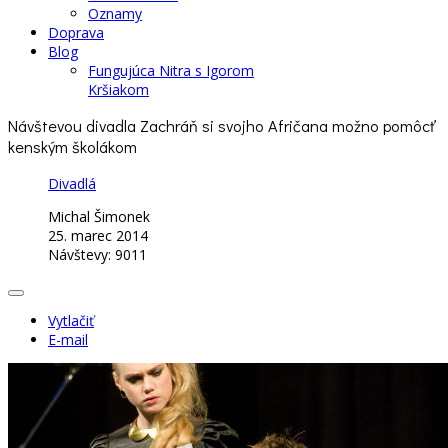
Oznamy
Doprava
Blog
Fungujúca Nitra s Igorom
Kršiakom
Návštevou divadla Zachráň si svojho Afričana možno pomôcť
kenským školákom
Divadlá
Michal Šimonek
25. marec 2014
Návštevy: 9011
Vytlačiť
E-mail