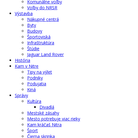
Komunálne voľby
Voľby do NRSR
Výstavba
Nákupné centrá
Byty
Budovy
Športoviská
Infraštruktúra
Štúdie
Jaguar Land Rover
História
Kam v Nitre
Tipy na výlet
Podniky
Podujatia
Kiná
Správy
Kultúra
Divadlá
Mestské zásahy
Mesto potrebuje viac rieky
Kam kráčaš Nitra
Šport
Čierna skrinka