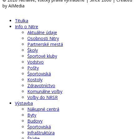
by AiMedia
Titulka
Info o Nitre
Aktuálne údaje
Osobnosti Nitry
Partnerské mestá
Školy
Športové kluby
Vodstvo
Pošty
Športoviská
Kostoly
Zdravotníctvo
Komunálne voľby
Voľby do NRSR
Výstavba
Nákupné centrá
Byty
Budovy
Športoviská
Infraštruktúra
Štúdie