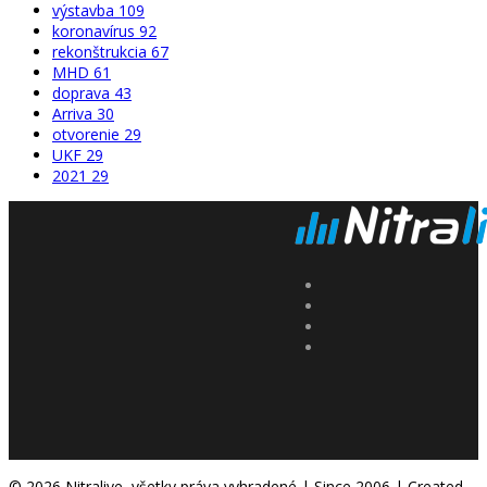
výstavba
109
koronavírus
92
rekonštrukcia
67
MHD
61
doprava
43
Arriva
30
otvorenie
29
UKF
29
2021
29
© 2026 Nitralive, všetky práva vyhradené | Since 2006 | Created