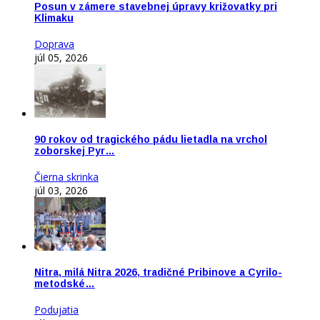
Posun v zámere stavebnej úpravy križovatky pri
Klimaku
Doprava
júl 05, 2026
90 rokov od tragického pádu lietadla na vrchol
zoborskej Pyr…
Čierna skrinka
júl 03, 2026
Nitra, milá Nitra 2026, tradičné Pribinove a Cyrilo-
metodské…
Podujatia