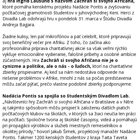
aj
hra Ingrid Lausund s názvom Zachráň si svojho Afričana,
ktoré pomáha kenskému projektu Nadácie Pontis a zvyšovaniu
počítačovej gramotnosti študentov v juhovýchodnej Keni. Herci z
Divadla Lab odohrajú hru v pondelok 31. marca v Štúdiu Divadla
Andreja Bagara.
Žiadne kulisy, len päť mikrofónov a päť celebrít, ktoré pripravujú
svoj benefičný večer pre Afriku. Z toho, čo začína ako
profesionálna príprava charitatívnej akcie sa však veľmi rýchlo
vykľuje emocionálne vydieranie, falošné príbehy a osobné ambície
zúčastnených. Hra
Zachráň si svojho Afričana nie je o
cynizme a politike, ale o nás - o ľuďoch,
ktorí na charitatívne
zbierky prispievame. Aj keď sa nám nedostáva odpovede na
riešenie problémov v Afrike, mnohí z nás sa počas predstavenia
môžu začať pýtať, prečo vlastne podobné zbierky podporujeme.
Nadácia Pontis sa spojila so študentským Divadlom Lab.
„Návštevníci hry Zachráň si svojho Afričana v Bratislave a v Nitre
aj takýmto spôsobom môžu prispieť k založeniu ďalších piatich
počítačových klubov na školách, v ktorých sa žiaci neučia len práci
na počítači. Spoločne tvoria aj školské časopisy, videá a pomáhajú
pri propagácii výrobkov a služieb miestnych remeselníkov a
okolitej prírody,“ hovorí Jakub Šimek, projektový manažér Nadácie
Pontis. Takmer 1200 kenských študentov z kraja Taita Taveta