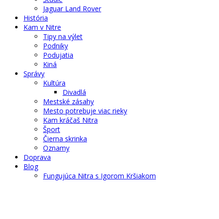
Jaguar Land Rover
História
Kam v Nitre
Tipy na výlet
Podniky
Podujatia
Kiná
Správy
Kultúra
Divadlá
Mestské zásahy
Mesto potrebuje viac rieky
Kam kráčaš Nitra
Šport
Čierna skrinka
Oznamy
Doprava
Blog
Fungujúca Nitra s Igorom Kršiakom