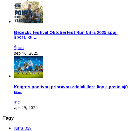
Bežecký festival Oktoberfest Run Nitra 2025 spojí
šport, kul…
Šport
sep 16, 2025
Knights poctivou prípravou zdolali lídra ligy a posielajú
ja…
Iné
apr 29, 2025
Tagy
Nitra
358