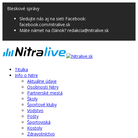
Bleskové správy
Sledujte nás aj na sieti Facebook:
facebook.com/nitralive.sk
Máte námet na článok? redakcia@nitralive.sk
Titulka
Info o Nitre
Aktuálne údaje
Osobnosti Nitry
Partnerské mestá
Školy
Športové kluby
Vodstvo
Pošty
Športoviská
Kostoly
Zdravotníctvo