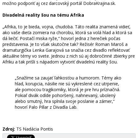
možno podporiť aj cez darcovský portál DobraKrajina.sk.
Divadelná reality šou na tému Afrika
„Afrika, to je bieda, vojna, chudoba. Táto realita znamená vidieť,
ako vaše dieťa zomiera na chorobu, ktorá sa volá hlad a ktorá sa
dá liečiť. Postačí miska ryže,“ hovorí jedna z herečiek počas
predstavenia. Je to však skutočne tak? Režisér Roman Maroš a
dramaturgička Lenka Garajová sa snažia cez divadlo reflektovať
aktuálne témy vo svete. Jednou z nich sú aj dobročinné zbierky pre
Afriku a tak prišli s nápadom vytvoriť divadelnú reality šou.
„Snažíme sa zaujať ľahkosťou a humorom. Témy ako
hlad, korupcia, násilie nie sú vykreslené cez utrpenie,
ale pomocou tragikomiky, ktorá je pre hru príznačná.
Pokiaľ divák odíde pohoršený, nahnevaný, ubolený
alebo smutný, hra splnila svoje poslanie a zámer,“
hovorí Palo Pillar z Divadla Lab.
Zdroj:
TS Nadácia Pontis