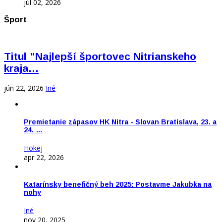
júl 02, 2026
Šport
Titul "Najlepší športovec Nitrianskeho
kraja…
jún 22, 2026
Iné
Premietanie zápasov HK Nitra - Slovan Bratislava, 23. a
24. …
Hokej
apr 22, 2026
Katarínsky benefičný beh 2025: Postavme Jakubka na
nohy
Iné
nov 20, 2025