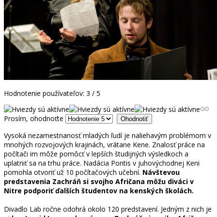
Hodnotenie používateľov:
3
/
5
Prosím, ohodnoťte
Vysoká nezamestnanosť mladých ľudí je naliehavým problémom v
mnohých rozvojových krajinách, vrátane Kene. Znalosť práce na
počítači im môže pomôcť v lepších študijných výsledkoch a
uplatniť sa na trhu práce. Nadácia Pontis v juhovýchodnej Keni
pomohla otvoriť už 10 počítačových učební.
Návštevou
predstavenia Zachráň si svojho Afričana môžu diváci v
Nitre podporiť ďalších študentov na kenských školách.
Divadlo Lab ročne odohrá okolo 120 predstavení. Jedným z nich je