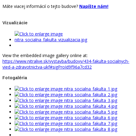
Máte viacej informácií o tejto budove?
Napíšte nám!
Vizualizácie
View the embedded image gallery online at:
https://www.nitralive.sk/vystavba/budovy/434-fakulta-socialnych-
vied-a-zdravotnictva-ukf#sigProId9f96a7cd32
Fotogaléria