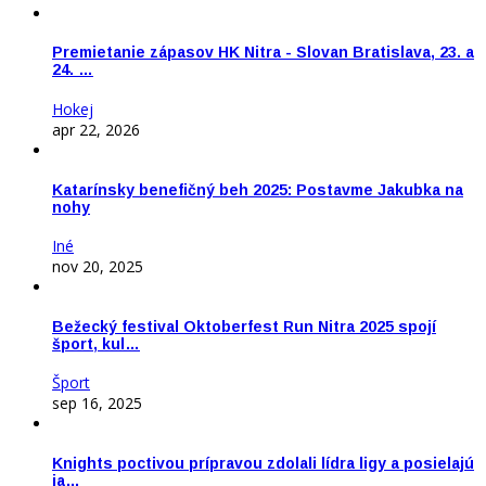
Premietanie zápasov HK Nitra - Slovan Bratislava, 23. a
24. …
Hokej
apr 22, 2026
Katarínsky benefičný beh 2025: Postavme Jakubka na
nohy
Iné
nov 20, 2025
Bežecký festival Oktoberfest Run Nitra 2025 spojí
šport, kul…
Šport
sep 16, 2025
Knights poctivou prípravou zdolali lídra ligy a posielajú
ja…