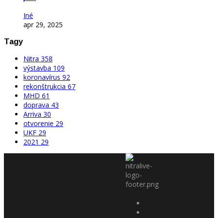
Iné
apr 29, 2025
Tagy
Nitra
358
výstavba
109
koronavírus
92
rekonštrukcia
67
MHD
61
doprava
43
Arriva
30
otvorenie
29
UKF
29
2021
29