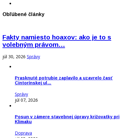
Obľúbené články
Fakty namiesto hoaxov: ako je to s
volebným právom…
júl 30, 2026
Správy
Prasknuté potrubie zaplavilo a uzavrelo časť
Cintorínskej ul…
Správy
júl 07, 2026
Posun v zámere stavebnej úpravy križovatky pri
Klimaku
Doprava