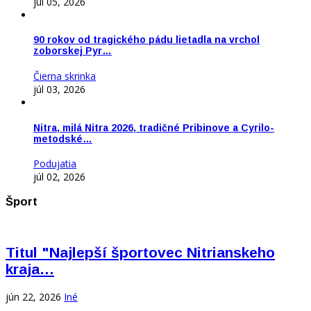
júl 05, 2026
90 rokov od tragického pádu lietadla na vrchol
zoborskej Pyr…
Čierna skrinka
júl 03, 2026
Nitra, milá Nitra 2026, tradičné Pribinove a Cyrilo-
metodské…
Podujatia
júl 02, 2026
Šport
Titul "Najlepší športovec Nitrianskeho
kraja…
jún 22, 2026
Iné