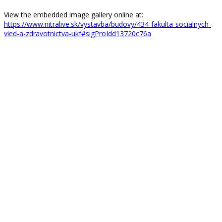
View the embedded image gallery online at:
https://www.nitralive.sk/vystavba/budovy/434-fakulta-socialnych-
vied-a-zdravotnictva-ukf#sigProIdd13720c76a