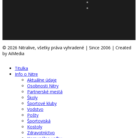
© 2026 Nitralive, všetky práva vyhradené | Since 2006 | Created
by AiMedia
Titulka
Info o Nitre
Aktuálne údaje
Osobnosti Nitry
Partnerské mestá
Školy
Športové kluby
Vodstvo
Pošty
Športoviská
Kostoly
Zdravotníctvo