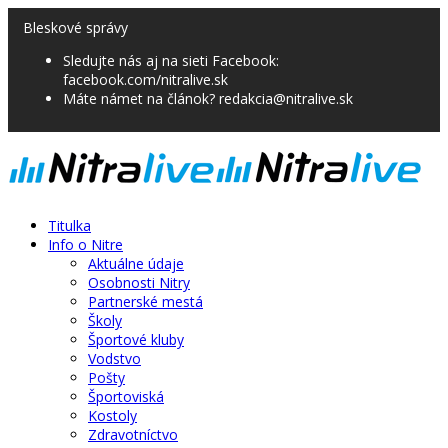
Bleskové správy
Sledujte nás aj na sieti Facebook:
facebook.com/nitralive.sk
Máte námet na článok? redakcia@nitralive.sk
Titulka
Info o Nitre
Aktuálne údaje
Osobnosti Nitry
Partnerské mestá
Školy
Športové kluby
Vodstvo
Pošty
Športoviská
Kostoly
Zdravotníctvo