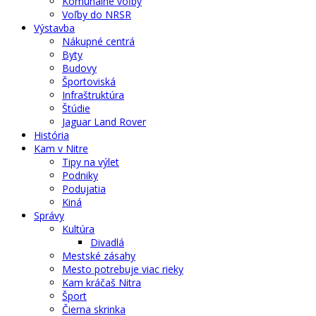
Komunálne voľby
Voľby do NRSR
Výstavba
Nákupné centrá
Byty
Budovy
Športoviská
Infraštruktúra
Štúdie
Jaguar Land Rover
História
Kam v Nitre
Tipy na výlet
Podniky
Podujatia
Kiná
Správy
Kultúra
Divadlá
Mestské zásahy
Mesto potrebuje viac rieky
Kam kráčaš Nitra
Šport
Čierna skrinka