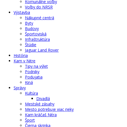
Komunálne voľby
Voľby do NRSR
Výstavba
Nákupné centrá
Byty
Budovy
Športoviská
Infraštruktúra
Štúdie
Jaguar Land Rover
História
Kam v Nitre
Tipy na výlet
Podniky
Podujatia
Kiná
Správy
Kultúra
Divadlá
Mestské zásahy
Mesto potrebuje viac rieky
Kam kráčaš Nitra
Šport
Čierna skrinka