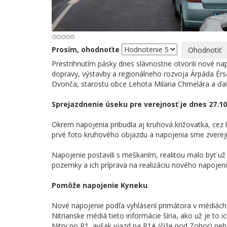
Prosím, ohodnoťte
Prestrihnutím pásky dnes slávnostne otvorili nové na
dopravy, výstavby a regionálneho rozvoja Árpáda Érs
Dvonča, starostu obce Lehota Milana Chmelára a ďaľ
Sprejazdnenie úseku pre verejnosť je dnes 27.10
Okrem napojenia pribudla aj kruhová križovatka, cez 
prvé foto kruhového objazdu a napojenia sme zverejn
Napojenie postavili s meškaním, realitou malo byť u
pozemky a ich príprava na realizáciu nového napojeni
Pomôže napojenie Kyneku
Nové napojenie podľa vyhlásení primátora v médiách 
Nitrianske médiá tieto informácie šíria, ako už je to 
Nitry po R1, avšak vjazd na R1A (čiže pod Zobor) neb