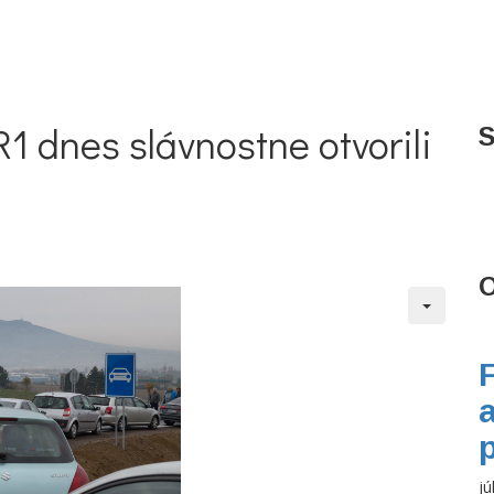
 dnes slávnostne otvorili
S
O
jú