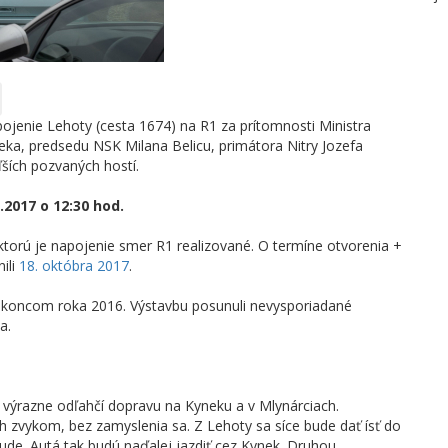
pojenie Lehoty (cesta 1674) na R1 za prítomnosti Ministra
eka, predsedu NSK Milana Belicu, primátora Nitry Jozefa
ších pozvaných hostí.
.2017 o 12:30 hod.
ktorú je napojenie smer R1 realizované. O termíne otvorenia +
ili
18. októbra 2017
.
ž koncom roka 2016. Výstavbu posunuli nevysporiadané
a.
výrazne odľahčí dopravu na Kyneku a v Mlynárciach.
ich zvykom, bez zamyslenia sa. Z Lehoty sa síce bude dať ísť do
ude. Autá tak budú naďalej jazdiť cez Kynek. Druhou