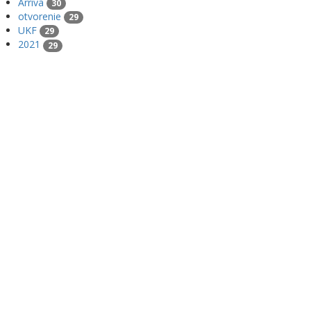
Arriva
30
otvorenie
29
UKF
29
2021
29