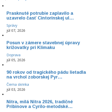
Prasknuté potrubie zaplavilo a
uzavrelo časť Cintorínskej ul…
Správy
júl 07, 2026
Posun v zámere stavebnej úpravy
križovatky pri Klimaku
Doprava
júl 05, 2026
90 rokov od tragického pádu lietadla
na vrchol zoborskej Pyr…
Čierna skrinka
júl 03, 2026
Nitra, milá Nitra 2026, tradičné
Pribinove a Cyrilo-metodské…