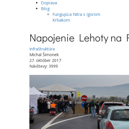
Doprava
Blog
Fungujúca Nitra s Igorom
Kršiakom
Napojenie Lehoty na R1
Infraštruktúra
Michal Šimonek
27. október 2017
Návštevy: 3999