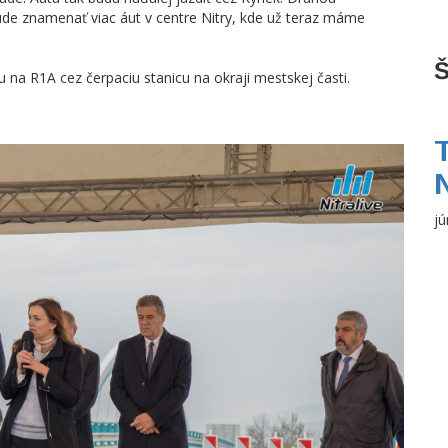
de znamenať viac áut v centre Nitry, kde už teraz máme
Š
 na R1A cez čerpaciu stanicu na okraji mestskej časti.
jú