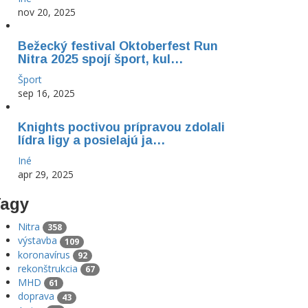
nov 20, 2025
Bežecký festival Oktoberfest Run
Nitra 2025 spojí šport, kul…
Šport
sep 16, 2025
Knights poctivou prípravou zdolali
lídra ligy a posielajú ja…
Iné
apr 29, 2025
agy
Nitra
358
výstavba
109
koronavírus
92
rekonštrukcia
67
MHD
61
doprava
43