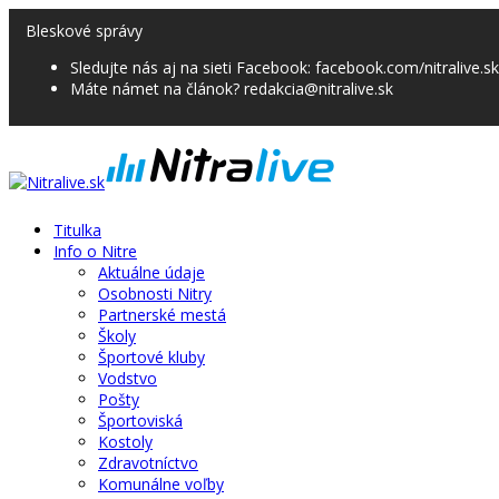
Bleskové správy
Sledujte nás aj na sieti Facebook: facebook.com/nitralive.sk
Máte námet na článok? redakcia@nitralive.sk
Titulka
Info o Nitre
Aktuálne údaje
Osobnosti Nitry
Partnerské mestá
Školy
Športové kluby
Vodstvo
Pošty
Športoviská
Kostoly
Zdravotníctvo
Komunálne voľby