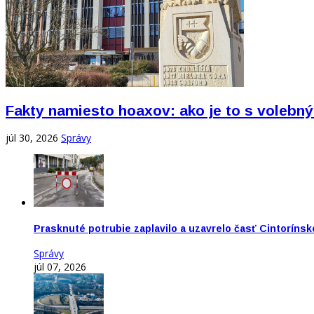
Fakty namiesto hoaxov: ako je to s vole
júl 30, 2026
Správy
Prasknuté potrubie zaplavilo a uzavrelo časť Cintorínsk
Správy
júl 07, 2026