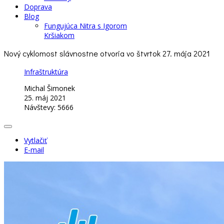
Doprava
Blog
Fungujúca Nitra s Igorom
Kršiakom
Nový cyklomost slávnostne otvoria vo štvrtok 27. mája 2021
Infraštruktúra
Michal Šimonek
25. máj 2021
Návštevy: 5666
Vytlačiť
E-mail