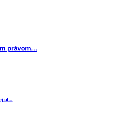
bným právom…
ej ul…