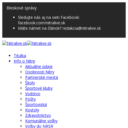
Bleskové správy
Sledujte nás aj na sieti Facebook:
facebook.com/nitralive.sk
Máte námet na článok? redakcia@nitralive.sk
Titulka
Info o Nitre
Aktuálne údaje
Osobnosti Nitry
Partnerské mestá
Školy
Športové kluby
Vodstvo
Pošty
Športoviská
Kostoly
Zdravotníctvo
Komunálne voľby
Voľby do NRSR