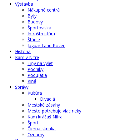
Výstavba
Nákupné centrá
Byty
Budovy
Športoviská
Infraštruktúra
Štúdie
Jaguar Land Rover
História
Kam v Nitre
Tipy na výlet
Podniky
Podujatia
Kiná
Správy
Kultúra
Divadlá
Mestské zásahy
Mesto potrebuje viac rieky
Kam kráčaš Nitra
Šport
Čierna skrinka
Oznamy