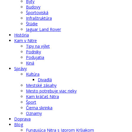
Byty
Budovy
Športoviská
Infraštruktúra
Štúdie
Jaguar Land Rover
História
Kam v Nitre
Tipy na výlet
Podniky
Podujatia
Kiná
Správy
Kultúra
Divadlá
Mestské zásahy
Mesto potrebuje viac rieky
Kam kráčaš Nitra
Šport
Čierna skrinka
Oznamy
Doprava
Blog
Fungujúca Nitra s Igorom Kršiakom