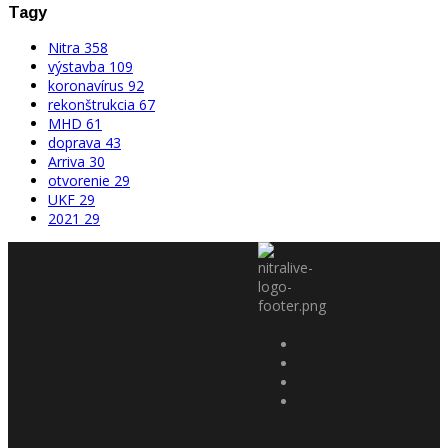
Tagy
Nitra
358
výstavba
109
koronavírus
92
rekonštrukcia
67
MHD
61
doprava
43
Arriva
30
otvorenie
29
UKF
29
2021
29