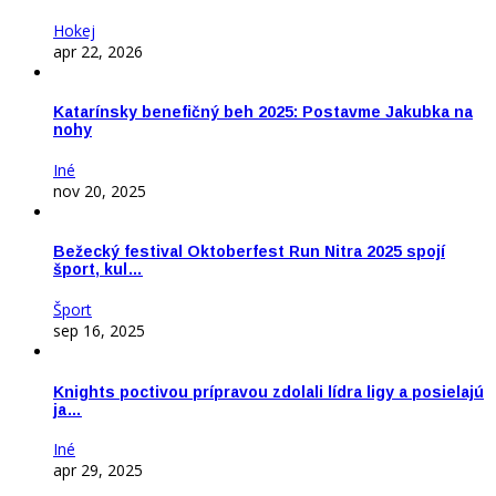
Hokej
apr 22, 2026
Katarínsky benefičný beh 2025: Postavme Jakubka na
nohy
Iné
nov 20, 2025
Bežecký festival Oktoberfest Run Nitra 2025 spojí
šport, kul…
Šport
sep 16, 2025
Knights poctivou prípravou zdolali lídra ligy a posielajú
ja…
Iné
apr 29, 2025