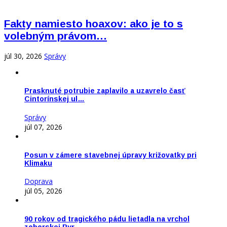
Fakty namiesto hoaxov: ako je to s
volebným právom…
júl 30, 2026
Správy
Prasknuté potrubie zaplavilo a uzavrelo časť
Cintorínskej ul…
Správy
júl 07, 2026
Posun v zámere stavebnej úpravy križovatky pri
Klimaku
Doprava
júl 05, 2026
90 rokov od tragického pádu lietadla na vrchol
zoborskej Pyr…