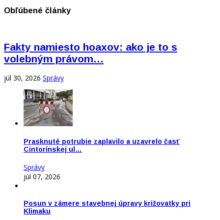
Obľúbené články
Fakty namiesto hoaxov: ako je to s
volebným právom…
júl 30, 2026
Správy
Prasknuté potrubie zaplavilo a uzavrelo časť
Cintorínskej ul…
Správy
júl 07, 2026
Posun v zámere stavebnej úpravy križovatky pri
Klimaku