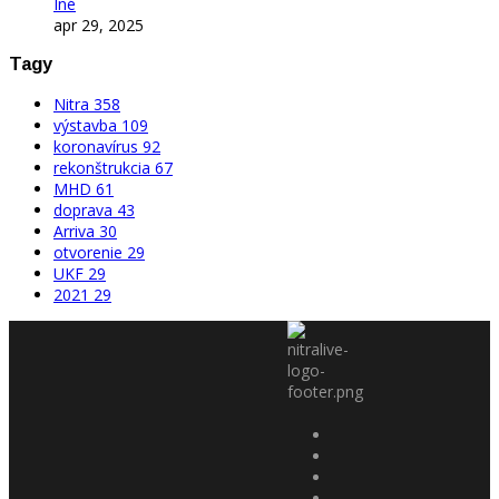
Iné
apr 29, 2025
Tagy
Nitra
358
výstavba
109
koronavírus
92
rekonštrukcia
67
MHD
61
doprava
43
Arriva
30
otvorenie
29
UKF
29
2021
29