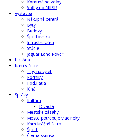
Komunálne voľby
Voľby do NRSR
Výstavba
Nákupné centrá
Byty
Budovy
Športoviská
Infraštruktúra
Štúdie
Jaguar Land Rover
História
Kam v Nitre
Tipy na výlet
Podniky
Podujatia
Kiná
Správy
Kultúra
Divadlá
Mestské zásahy
Mesto potrebuje viac rieky
Kam kráčaš Nitra
Šport
Čierna skrinka