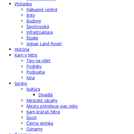
Výstavba
Nákupné centrá
Byty
Budovy
Športoviská
Infraštruktúra
Štúdie
Jaguar Land Rover
História
Kam v Nitre
Tipy na výlet
Podniky
Podujatia
Kiná
Správy
Kultúra
Divadlá
Mestské zásahy
Mesto potrebuje viac rieky
Kam kráčaš Nitra
Šport
Čierna skrinka
Oznamy