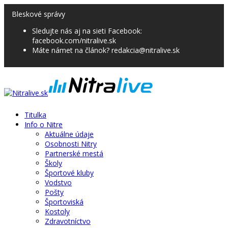
Bleskové správy
Sledujte nás aj na sieti Facebook:
facebook.com/nitralive.sk
Máte námet na článok? redakcia@nitralive.sk
Titulka
Info o Nitre
Aktuálne údaje
Osobnosti Nitry
Partnerské mestá
Školy
Športové kluby
Vodstvo
Pošty
Športoviská
Kostoly
Zdravotníctvo