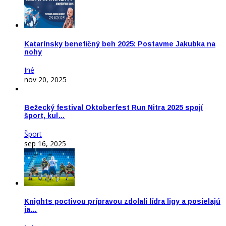
Katarínsky benefičný beh 2025: Postavme Jakubka na
nohy
Iné
nov 20, 2025
Bežecký festival Oktoberfest Run Nitra 2025 spojí
šport, kul…
Šport
sep 16, 2025
Knights poctivou prípravou zdolali lídra ligy a posielajú
ja…