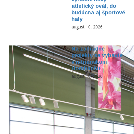
atletický ovál, do
budúcna aj športové
haly
august 10, 2026
Na záhradné
projekty sa vybavte
v nitrianskom
Hornbachu
august 10, 2026