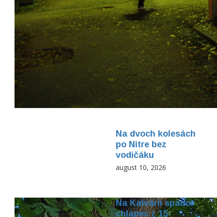
Na dvoch kolesách
po Nitre bez
vodičáku
august 10, 2026
Na Kalvárii spadol
chlapec z 15-