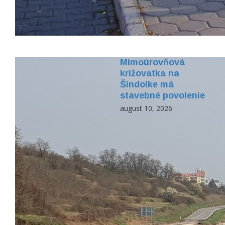
Mimoúrovňová
križovatka na
Šindolke má
stavebné povolenie
august 10, 2026