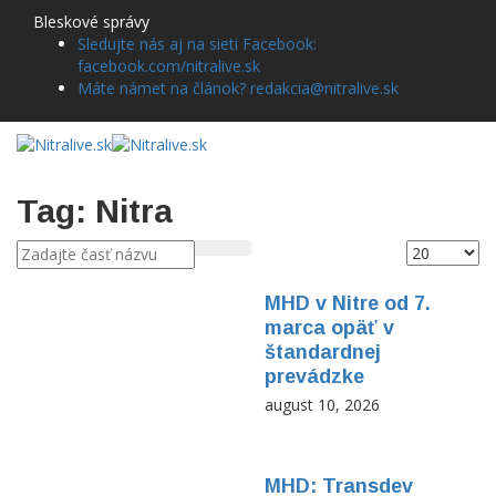
Bleskové správy
Sledujte nás aj na sieti Facebook:
facebook.com/nitralive.sk
Máte námet na článok? redakcia@nitralive.sk
Tag: Nitra
MHD v Nitre od 7.
marca opäť v
štandardnej
prevádzke
august 10, 2026
MHD: Transdev