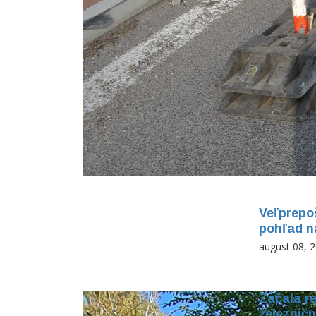
Veľprepo
pohľad n
august 08, 
Začala r
železničn