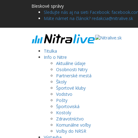
Bleskové správy
Sledujte nás aj na sieti Facebook: facebook.com
Máte námet na článok? redakcia@nitralive.sk
Titulka
Info o Nitre
Aktuálne údaje
Osobnosti Nitry
Partnerské mestá
Školy
Športové kluby
Vodstvo
Pošty
Športoviská
Kostoly
Zdravotníctvo
Komunálne voľby
Voľby do NRSR
Výstavba