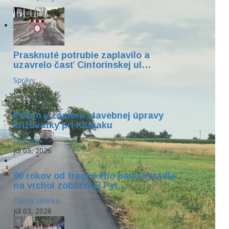
Prasknuté potrubie zaplavilo a
uzavrelo časť Cintorínskej ul…
Správy
júl 07, 2026
Posun v zámere stavebnej úpravy
križovatky pri Klimaku
Doprava
júl 05, 2026
90 rokov od tragického pádu lietadla
na vrchol zoborskej Pyr…
Čierna skrinka
júl 03, 2026