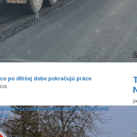
Š
co po dlhšej dobe pokračujú práce
2026
jú
ebieha rozsiahla rekonštrukcia miestnych
cií
2026