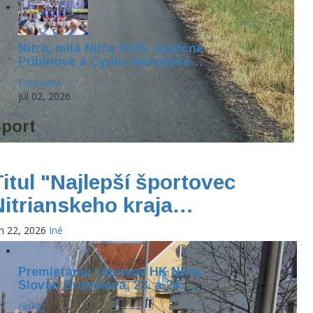
Nitra, milá Nitra 2026, tradičné
Pribinove a Cyrilo-metodské…
Podujatia
júl 02, 2026
port
Titul "Najlepší športovec
Nitrianskeho kraja…
n 22, 2026
Iné
Premietanie zápasov HK Nitra -
Slovan Bratislava, 23. a 24. …
Hokej