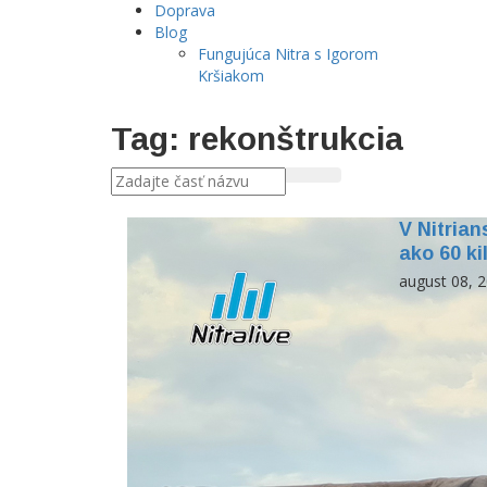
Doprava
Blog
Fungujúca Nitra s Igorom
Kršiakom
Tag: rekonštrukcia
V Nitria
ako 60 k
august 08, 