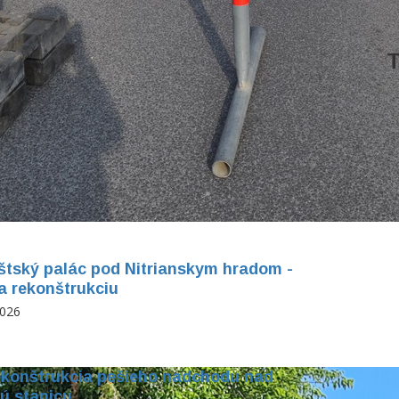
T
štský palác pod Nitrianskym hradom -
a rekonštrukciu
2026
ekonštrukcia pešieho nadchodu nad
ú stanicu