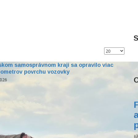
S
nskom samosprávnom kraji sa opravilo viac
ilometrov povrchu vozovky
O
2026
jú