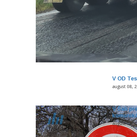
V OD Tes
august 08, 
V Šali pr
komuniká
august 08, 