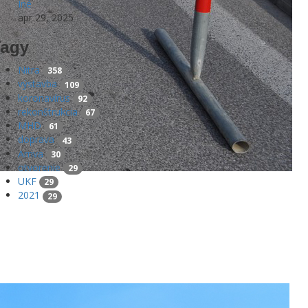
Iné
apr 29, 2025
agy
Nitra
358
výstavba
109
koronavírus
92
rekonštrukcia
67
MHD
61
doprava
43
Arriva
30
otvorenie
29
UKF
29
2021
29