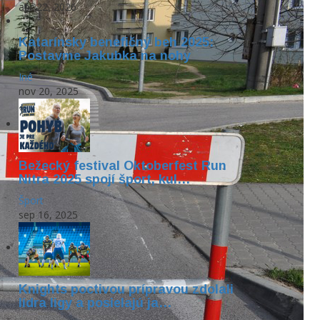
apr 22, 2026
Katarínsky benefičný beh 2025:
Postavme Jakubka na nohy
Iné
nov 20, 2025
Bežecký festival Oktoberfest Run
Nitra 2025 spojí šport, kul…
Šport
sep 16, 2025
Knights poctivou prípravou zdolali
lídra ligy a posielajú ja…