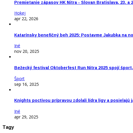
Premietanie zápasov HK Nitra - Slovan Bratislava, 23. a 
Hokej
apr 22, 2026
Katarínsky benefičný beh 2025: Postavme Jakubka na n
Iné
nov 20, 2025
Bežecký festival Oktoberfest Run Nitra 2025 spojí šport
Šport
sep 16, 2025
Knights poctivou prípravou zdolali lídra ligy a posielajú 
Iné
apr 29, 2025
Tagy