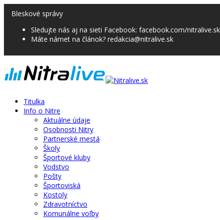
Bleskové správy
Sledujte nás aj na sieti Facebook: facebook.com/nitralive.sk
Máte námet na článok? redakcia@nitralive.sk
Titulka
Info o Nitre
Aktuálne údaje
Osobnosti Nitry
Partnerské mestá
Školy
Športové kluby
Vodstvo
Pošty
Športoviská
Kostoly
Zdravotníctvo
Komunálne voľby