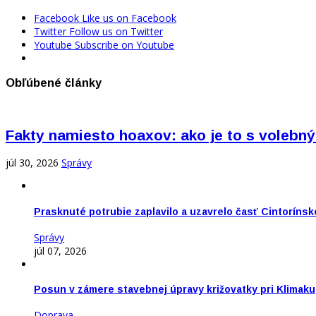
Facebook
Like us on Facebook
Twitter
Follow us on Twitter
Youtube
Subscribe on Youtube
Obľúbené články
Fakty namiesto hoaxov: ako je to s vole
júl 30, 2026
Správy
Prasknuté potrubie zaplavilo a uzavrelo časť Cintorínsk
Správy
júl 07, 2026
Posun v zámere stavebnej úpravy križovatky pri Klimaku
Doprava