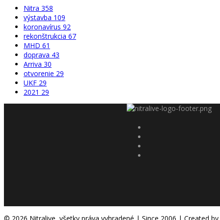
Nitra
358
výstavba
109
koronavírus
92
rekonštrukcia
67
MHD
61
doprava
43
Arriva
30
otvorenie
29
UKF
29
2021
29
© 2026 Nitralive, všetky práva vyhradené | Since 2006 | Created by