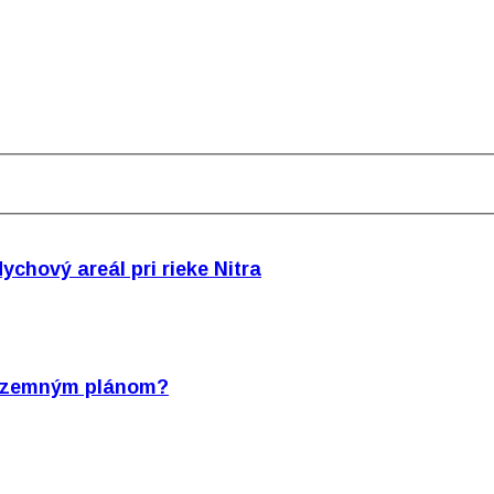
chový areál pri rieke Nitra
s územným plánom?