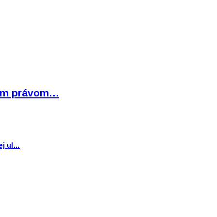
bným právom…
ej ul…