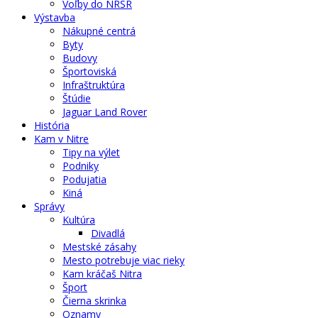
Voľby do NRSR
Výstavba
Nákupné centrá
Byty
Budovy
Športoviská
Infraštruktúra
Štúdie
Jaguar Land Rover
História
Kam v Nitre
Tipy na výlet
Podniky
Podujatia
Kiná
Správy
Kultúra
Divadlá
Mestské zásahy
Mesto potrebuje viac rieky
Kam kráčaš Nitra
Šport
Čierna skrinka
Oznamy