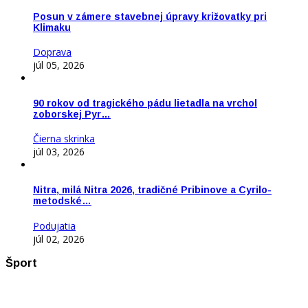
Posun v zámere stavebnej úpravy križovatky pri
Klimaku
Doprava
júl 05, 2026
90 rokov od tragického pádu lietadla na vrchol
zoborskej Pyr…
Čierna skrinka
júl 03, 2026
Nitra, milá Nitra 2026, tradičné Pribinove a Cyrilo-
metodské…
Podujatia
júl 02, 2026
Šport