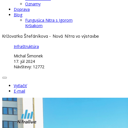
Oznamy
Doprava
Blog
Fungujúca Nitra s Igorom
Kršiakom
Križovatka Štefánikova - Nová Nitra vo výstavbe
Infraštruktúra
Michal Šimonek
17. júl 2024
Návštevy: 12772
Vytlačiť
E-mail