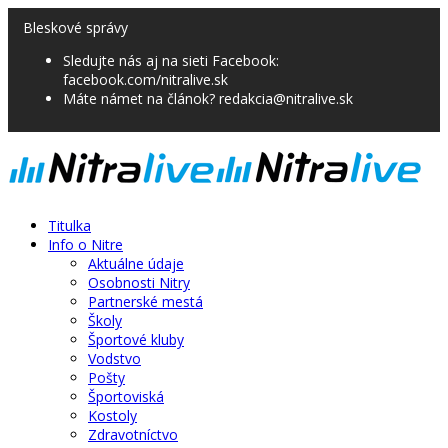
Bleskové správy
Sledujte nás aj na sieti Facebook:
facebook.com/nitralive.sk
Máte námet na článok? redakcia@nitralive.sk
Titulka
Info o Nitre
Aktuálne údaje
Osobnosti Nitry
Partnerské mestá
Školy
Športové kluby
Vodstvo
Pošty
Športoviská
Kostoly
Zdravotníctvo