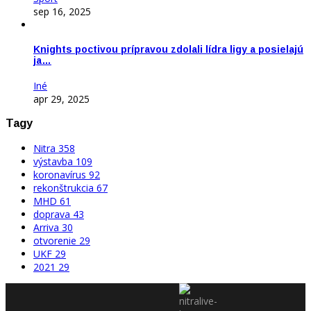
sep 16, 2025
Knights poctivou prípravou zdolali lídra ligy a posielajú
ja…
Iné
apr 29, 2025
Tagy
Nitra
358
výstavba
109
koronavírus
92
rekonštrukcia
67
MHD
61
doprava
43
Arriva
30
otvorenie
29
UKF
29
2021
29