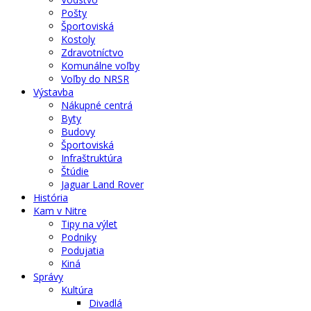
Pošty
Športoviská
Kostoly
Zdravotníctvo
Komunálne voľby
Voľby do NRSR
Výstavba
Nákupné centrá
Byty
Budovy
Športoviská
Infraštruktúra
Štúdie
Jaguar Land Rover
História
Kam v Nitre
Tipy na výlet
Podniky
Podujatia
Kiná
Správy
Kultúra
Divadlá