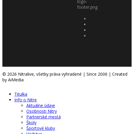
© 2026 Nitralive, všetky práva vyhradené | Since 2006 | Created
by AiMedia
Titulka
Info o Nitre
Aktuálne údaje
Osobnosti Nitry
Partnerské mestá
Školy
Športové kluby
Vodstvo