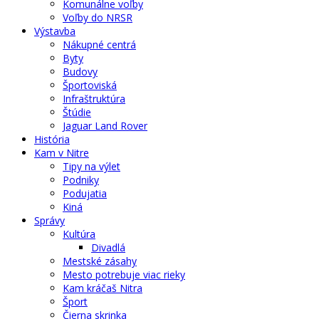
Komunálne voľby
Voľby do NRSR
Výstavba
Nákupné centrá
Byty
Budovy
Športoviská
Infraštruktúra
Štúdie
Jaguar Land Rover
História
Kam v Nitre
Tipy na výlet
Podniky
Podujatia
Kiná
Správy
Kultúra
Divadlá
Mestské zásahy
Mesto potrebuje viac rieky
Kam kráčaš Nitra
Šport
Čierna skrinka