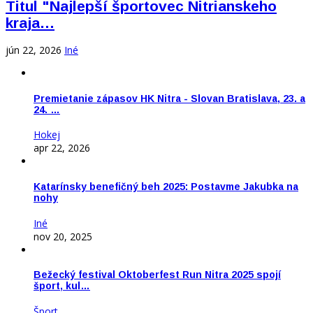
Titul "Najlepší športovec Nitrianskeho
kraja…
jún 22, 2026
Iné
Premietanie zápasov HK Nitra - Slovan Bratislava, 23. a
24. …
Hokej
apr 22, 2026
Katarínsky benefičný beh 2025: Postavme Jakubka na
nohy
Iné
nov 20, 2025
Bežecký festival Oktoberfest Run Nitra 2025 spojí
šport, kul…
Šport