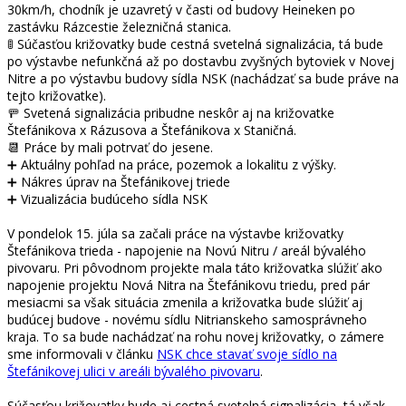
30km/h, chodník je uzavretý v časti od budovy Heineken po
zastávku Rázcestie železničná stanica.
🚦 Súčasťou križovatky bude cestná svetelná signalizácia, tá bude
po výstavbe nefunkčná až po dostavbu zvyšných bytoviek v Novej
Nitre a po výstavbu budovy sídla NSK (nachádzať sa bude práve na
tejto križovatke).
🚥 Svetená signalizácia pribudne neskôr aj na križovatke
Štefánikova x Rázusova a Štefánikova x Staničná.
📆 Práce by mali potrvať do jesene.
➕ Aktuálny pohľad na práce, pozemok a lokalitu z výšky.
➕ Nákres úprav na Štefánikovej triede
➕ Vizualizácia budúceho sídla NSK
V pondelok 15. júla sa začali práce na výstavbe križovatky
Štefánikova trieda - napojenie na Novú Nitru / areál bývalého
pivovaru. Pri pôvodnom projekte mala táto križovatka slúžiť ako
napojenie projektu Nová Nitra na Štefánikovu triedu, pred pár
mesiacmi sa však situácia zmenila a križovatka bude slúžiť aj
budúcej budove - novému sídlu Nitrianskeho samosprávneho
kraja. To sa bude nachádzať na rohu novej križovatky, o zámere
sme informovali v článku
NSK chce stavať svoje sídlo na
Štefánikovej ulici v areáli bývalého pivovaru
.
Súčasťou križovatky bude aj cestná svetelná signalizácia, tá však