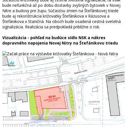
bude nefunkčná až po dobu dostavby zvyšných bytoviek v Novej
Nitre a budovy pre župu. Súčasťou zmien na Štefánikovej triede
bude aj rekonštrukcia križovatky Štefánikova x Rázusova a
Štefánikova x Staničná. Na oboch bude osadená cestná svetelná
signalizácia. Realizácia sa predpokladá približne o rok.
Vizualizácia - pohľad na budúce sídlo NSK a nákres
dopravného napojenia Novej Nitry na Štefánikovu triedu