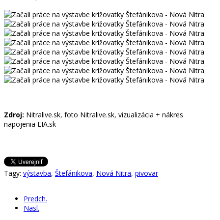
Zdroj:
Nitralive.sk, foto Nitralive.sk, vizualizácia + nákres
napojenia EIA.sk
Tagy:
výstavba
,
Štefánikova
,
Nová Nitra
,
pivovar
Predch.
Nasl.