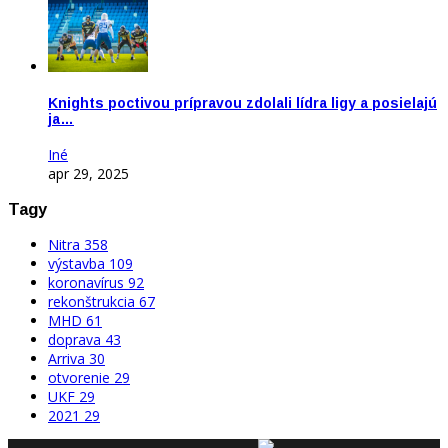
Knights poctivou prípravou zdolali lídra ligy a posielajú
ja…
Iné
apr 29, 2025
Tagy
Nitra
358
výstavba
109
koronavírus
92
rekonštrukcia
67
MHD
61
doprava
43
Arriva
30
otvorenie
29
UKF
29
2021
29