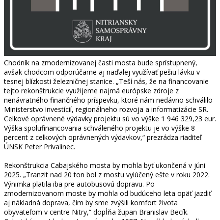
Chodník na zmodernizovanej časti mosta bude sprístupnený,
avšak chodcom odporúčame aj naďalej využívať pešiu lávku v
tesnej blízkosti železničnej stanice. „Teší nás, že na financovanie
tejto rekonštrukcie využijeme najmä európske zdroje z
nenávratného finančného príspevku, ktoré nám nedávno schválilo
Ministerstvo investícií, regionálneho rozvoja a informatizácie SR.
Celkové oprávnené výdavky projektu sú vo výške 1 946 329,23 eur.
Výška spolufinancovania schváleného projektu je vo výške 8
percent z celkových oprávnených výdavkov,“ prezrádza riaditeľ
ÚNSK Peter Privalinec.
Rekonštrukcia Cabajského mosta by mohla byť ukončená v júni
2025. „Tranzit nad 20 ton bol z mostu vylúčený ešte v roku 2022.
Výnimka platila iba pre autobusovú dopravu. Po
zmodernizovanom moste by mohla od budúceho leta opäť jazdiť
aj nákladná doprava, čím by sme zvýšili komfort života
obyvateľom v centre Nitry,“ dopĺňa župan Branislav Becík.