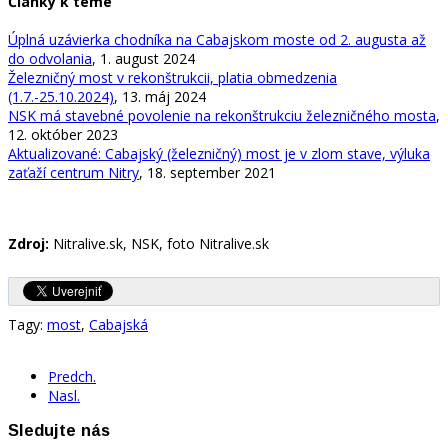
Články k téme
Úplná uzávierka chodníka na Cabajskom moste od 2. augusta až
do odvolania
, 1. august 2024
Železničný most v rekonštrukcii, platia obmedzenia
(1.7.-25.10.2024)
, 13. máj 2024
NSK má stavebné povolenie na rekonštrukciu železničného mosta
,
12. október 2023
Aktualizované: Cabajský (železničný) most je v zlom stave, výluka
zaťaží centrum Nitry
, 18. september 2021
Zdroj:
Nitralive.sk, NSK, foto Nitralive.sk
Tagy:
most
,
Cabajská
Predch.
Nasl.
Sledujte nás