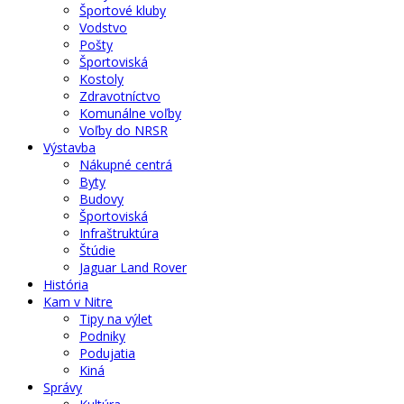
Športové kluby
Vodstvo
Pošty
Športoviská
Kostoly
Zdravotníctvo
Komunálne voľby
Voľby do NRSR
Výstavba
Nákupné centrá
Byty
Budovy
Športoviská
Infraštruktúra
Štúdie
Jaguar Land Rover
História
Kam v Nitre
Tipy na výlet
Podniky
Podujatia
Kiná
Správy