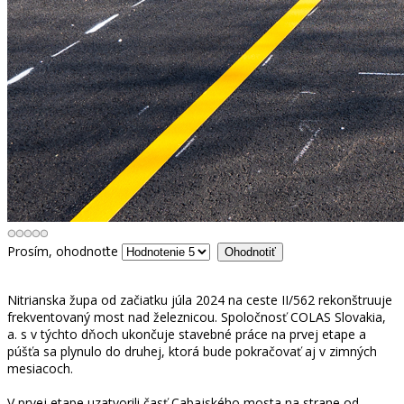
Prosím, ohodnoťte
Nitrianska župa od začiatku júla 2024 na ceste II/562 rekonštruuje
frekventovaný most nad železnicou. Spoločnosť COLAS Slovakia,
a. s v týchto dňoch ukončuje stavebné práce na prvej etape a
púšťa sa plynulo do druhej, ktorá bude pokračovať aj v zimných
mesiacoch.
V prvej etape uzatvorili časť Cabajského mosta na strane od