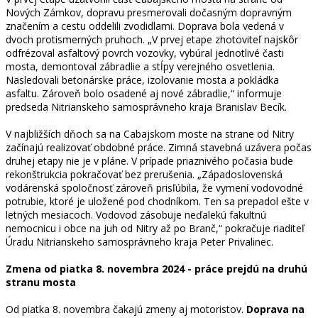
Nových Zámkov, dopravu presmerovali dočasným dopravným
značením a cestu oddelili zvodidlami. Doprava bola vedená v
dvoch protismerných pruhoch. „V prvej etape zhotoviteľ najskôr
odfrézoval asfaltový povrch vozovky, vybúral jednotlivé časti
mosta, demontoval zábradlie a stĺpy verejného osvetlenia.
Nasledovali betonárske práce, izolovanie mosta a pokládka
asfaltu. Zároveň bolo osadené aj nové zábradlie,“ informuje
predseda Nitrianskeho samosprávneho kraja Branislav Becík.
V najbližších dňoch sa na Cabajskom moste na strane od Nitry
začínajú realizovať obdobné práce. Zimná stavebná uzávera počas
druhej etapy nie je v pláne. V prípade priaznivého počasia bude
rekonštrukcia pokračovať bez prerušenia. „Západoslovenská
vodárenská spoločnosť zároveň prisľúbila, že vymení vodovodné
potrubie, ktoré je uložené pod chodníkom. Ten sa prepadol ešte v
letných mesiacoch. Vodovod zásobuje neďalekú fakultnú
nemocnicu i obce na juh od Nitry až po Branč,“ pokračuje riaditeľ
Úradu Nitrianskeho samosprávneho kraja Peter Privalinec.
Zmena od piatka 8. novembra 2024 - práce prejdú na druhú
stranu mosta
Od piatka 8. novembra čakajú zmeny aj motoristov.
Doprava na