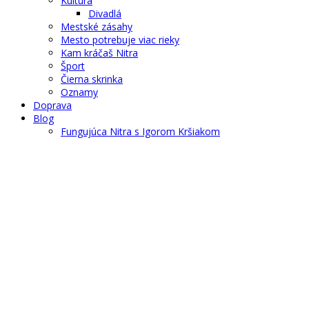
Kultúra
Divadlá
Mestské zásahy
Mesto potrebuje viac rieky
Kam kráčaš Nitra
Šport
Čierna skrinka
Oznamy
Doprava
Blog
Fungujúca Nitra s Igorom Kršiakom