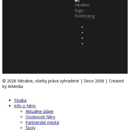
© 2026 Nitralive, všetky práva vyhradené | Since 2006 | Created
by AiMedia
Titulka
Info o Nitre
Aktuálne údaje
Osobnosti Nitry
Partnerské mestá
Školy