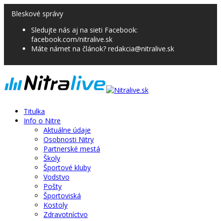
Bleskové správy
Sledujte nás aj na sieti Facebook:
facebook.com/nitralive.sk
Máte námet na článok? redakcia@nitralive.sk
Titulka
Info o Nitre
Aktuálne údaje
Osobnosti Nitry
Partnerské mestá
Školy
Športové kluby
Vodstvo
Pošty
Športoviská
Kostoly
Zdravotníctvo