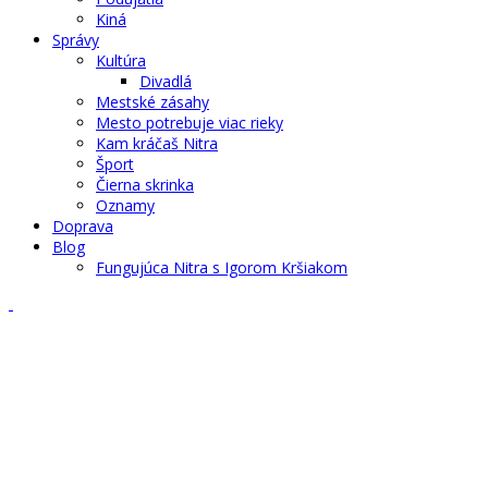
Kiná
Správy
Kultúra
Divadlá
Mestské zásahy
Mesto potrebuje viac rieky
Kam kráčaš Nitra
Šport
Čierna skrinka
Oznamy
Doprava
Blog
Fungujúca Nitra s Igorom Kršiakom