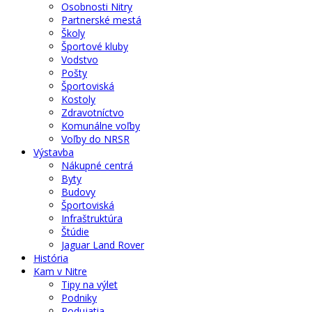
Osobnosti Nitry
Partnerské mestá
Školy
Športové kluby
Vodstvo
Pošty
Športoviská
Kostoly
Zdravotníctvo
Komunálne voľby
Voľby do NRSR
Výstavba
Nákupné centrá
Byty
Budovy
Športoviská
Infraštruktúra
Štúdie
Jaguar Land Rover
História
Kam v Nitre
Tipy na výlet
Podniky
Podujatia