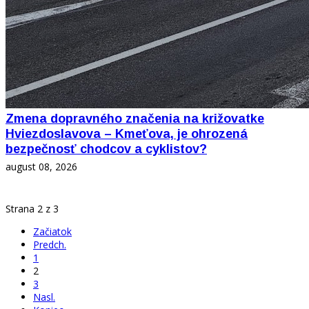
Zmena dopravného značenia na križovatke
Hviezdoslavova – Kmeťova, je ohrozená
bezpečnosť chodcov a cyklistov?
august 08, 2026
Strana 2 z 3
Začiatok
Predch.
1
2
3
Nasl.