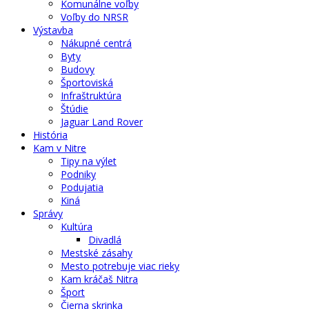
Komunálne voľby
Voľby do NRSR
Výstavba
Nákupné centrá
Byty
Budovy
Športoviská
Infraštruktúra
Štúdie
Jaguar Land Rover
História
Kam v Nitre
Tipy na výlet
Podniky
Podujatia
Kiná
Správy
Kultúra
Divadlá
Mestské zásahy
Mesto potrebuje viac rieky
Kam kráčaš Nitra
Šport
Čierna skrinka