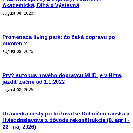
Akademická, Dlhá x Výstavná
august 08, 2026
Promenada living park: čo čaká dopravu po
otvorení?
august 08, 2026
Prvý autobus nového dopravcu MHD je v Nitre,
jazdiť začne od 1.1.2022
august 08, 2026
Uzávierka cesty pri križovatke Dolnočermánska x
Hviezdoslavova z dôvodu rekonštrukcie (8. apríl -
22. máj 2026)