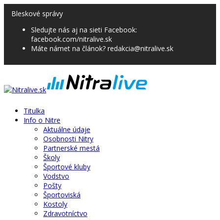
Bleskové správy
Sledujte nás aj na sieti Facebook:
facebook.com/nitralive.sk
Máte námet na článok? redakcia@nitralive.sk
Titulka
Info o Nitre
Aktuálne údaje
Osobnosti Nitry
Partnerské mestá
Školy
Športové kluby
Vodstvo
Pošty
Športoviská
Kostoly
Zdravotníctvo