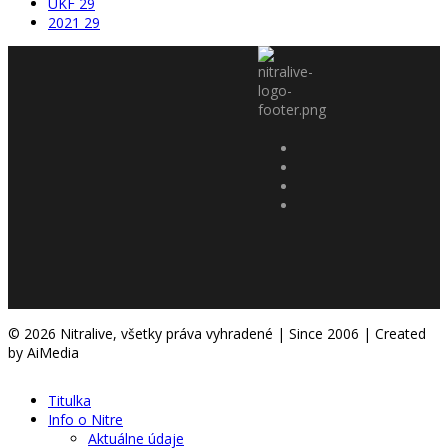
UKF
29
2021
29
© 2026 Nitralive, všetky práva vyhradené | Since 2006 | Created
by AiMedia
Titulka
Info o Nitre
Aktuálne údaje