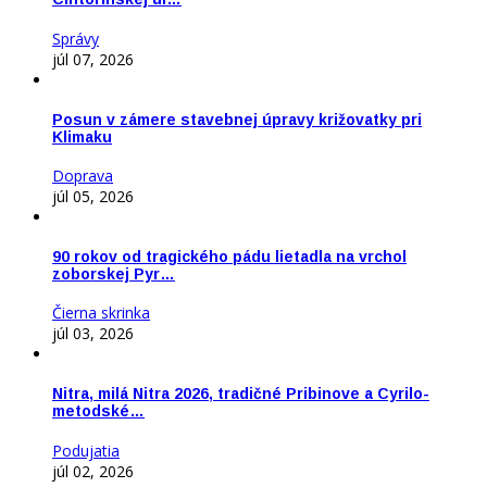
Správy
júl 07, 2026
Posun v zámere stavebnej úpravy križovatky pri
Klimaku
Doprava
júl 05, 2026
90 rokov od tragického pádu lietadla na vrchol
zoborskej Pyr…
Čierna skrinka
júl 03, 2026
Nitra, milá Nitra 2026, tradičné Pribinove a Cyrilo-
metodské…
Podujatia
júl 02, 2026