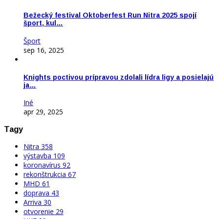
Bežecký festival Oktoberfest Run Nitra 2025 spojí
šport, kul…
Šport
sep 16, 2025
Knights poctivou prípravou zdolali lídra ligy a posielajú
ja…
Iné
apr 29, 2025
Tagy
Nitra
358
výstavba
109
koronavírus
92
rekonštrukcia
67
MHD
61
doprava
43
Arriva
30
otvorenie
29