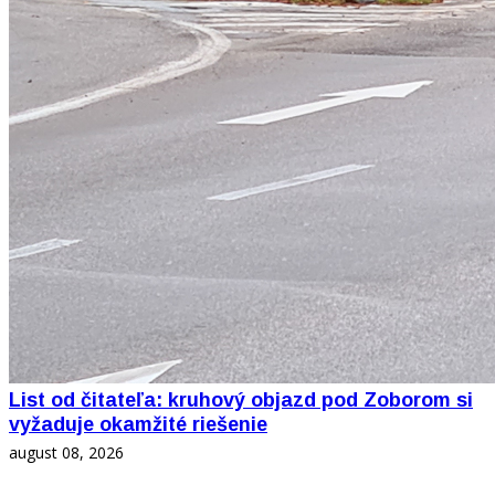
List od čitateľa: kruhový objazd pod Zoborom si
vyžaduje okamžité riešenie
august 08, 2026